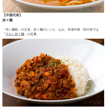
【中国代表】
担々麺
「辛い麺類」の王道、担々麺のレシピ。なお、本場中国・四川省では
「
汁なし担々麺
」が定番。