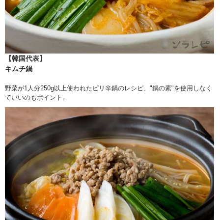
【韓国代表】
キムチ鍋
野菜が1人分250g以上使われたピリ辛鍋のレシピ。"鍋の素"を使用しなく
ていいのもポイント。