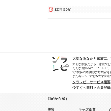
3
工程
(30分)
大切なあなたと家族に、
大切な家族だから、家庭では
そんなお悩みに「ソラレピ」
で“家族の健康的な食生活”
また各レシピには5大栄養素
ソラレピ サービス概要
今すぐ＜無料＞会員登録
目的から探す
美容
キッズ食育