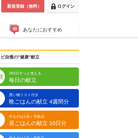
新規登録（無料）
ログイン
あなたにおすすめ
ピ自慢の"健康"献立
365日ずっと使える
替
毎日の献立
買い物リスト付き
晩
晩ごはんの献立 4週間分
作るのは1品＋市販品
昼
昼ごはんの献立 10日分