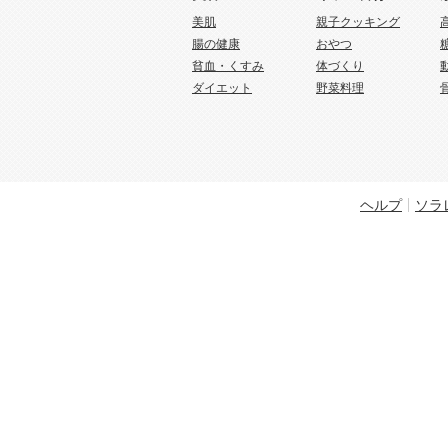
美肌
親子クッキング
腸の健康
おやつ
貧血・くすみ
体づくり
ダイエット
野菜料理
ヘルプ
ソラ