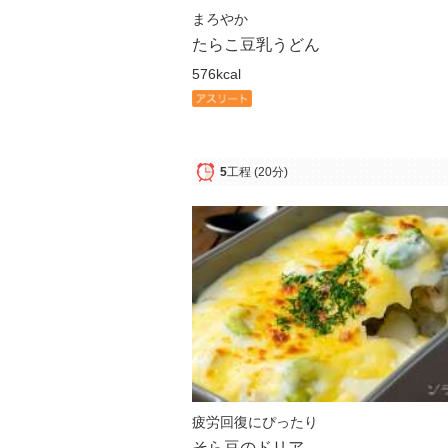
まろやか
たらこ豆乳うどん
576kcal
5
工程
(20分)
疲労回復にぴったり
そら豆のドリア