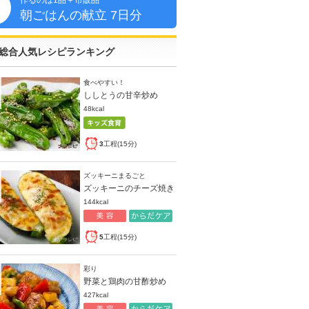
作るのは1品＋市販品
朝
朝ごはんの献立 7日分
総合人気レシピランキング
食べやすい！
ししとうの甘辛炒め
48kcal
3
工程(15分)
ズッキーニまるごと
ズッキーニのチーズ焼き
144kcal
5
工程(15分)
彩り
野菜と鶏肉の甘酢炒め
427kcal