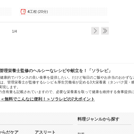
4
工程
(20分)
1/4
管理栄養士監修のヘルシーなレシピや献立を！「ソラレピ」
健康的でバランスの良い食事を提供したい。だけど毎日のご飯やお弁当のおかずな
は、管理栄養士が監修するレシピ＆厚生労働省が定める3大栄養素（タンパク質・
を実現します。
の含有量も記載されていますので、必要な栄養素を取って健康を維持する食事提供
＜無料でこんなに便利！＞ソラレピの7大ポイント
料理ジャンルから探す
からだケア
アスリート