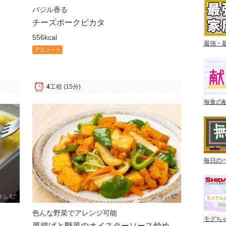
バジル香る
チーズポークピカタ
556kcal
最強・
4
工程
(15分)
毎食の
毎日の
色んな野菜でアレンジ可能
モグち
厚揚げと野菜のオイスターソース炒め