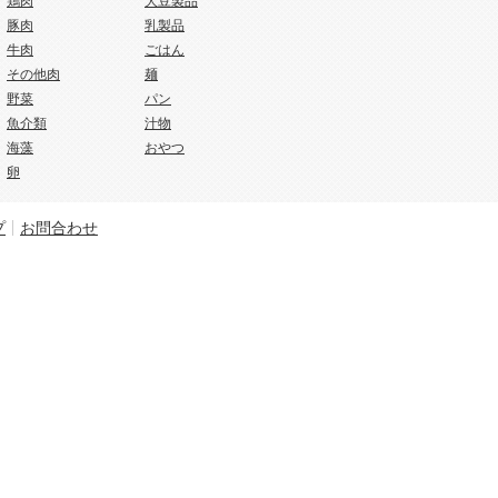
鶏肉
大豆製品
豚肉
乳製品
牛肉
ごはん
その他肉
麺
野菜
パン
魚介類
汁物
海藻
おやつ
卵
プ
お問合わせ