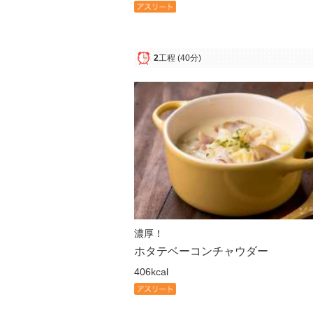
2
工程
(40分)
濃厚！
ホタテベーコンチャウダー
406kcal