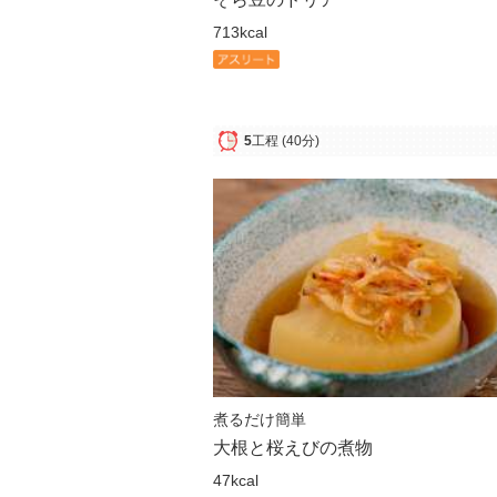
713kcal
5
工程
(40分)
煮るだけ簡単
大根と桜えびの煮物
47kcal