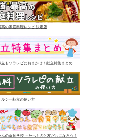
最高の家庭料理レシピ 決定版
献立もソラレピにおまかせ！献立特集まとめ
ヘルシー献立の使い方
ゃんの食育学校 ～たべものと友だちになろう！