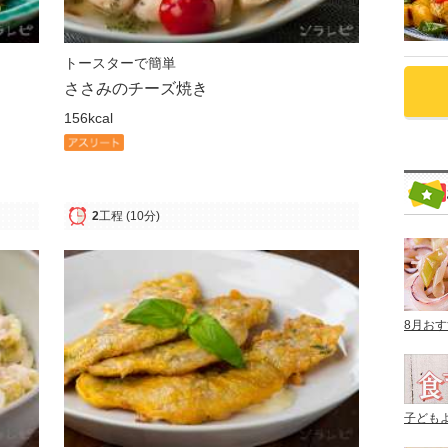
トースターで簡単
ささみのチーズ焼き
156kcal
2
工程
(10分)
8月お
子ども