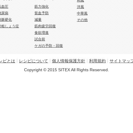
和風
高血圧
筋力強化
洋風
糖尿病
貧血予防
中華風
動脈硬化
減量
その他
骨粗しょう症
筋肉疲労回復
食欲増進
試合前
ケガの予防・回復
レピとは
レシピについて
個人情報保護方針
利用規約
サイトマッ
Copyright © 2015 SITEX All Rights Reserved.