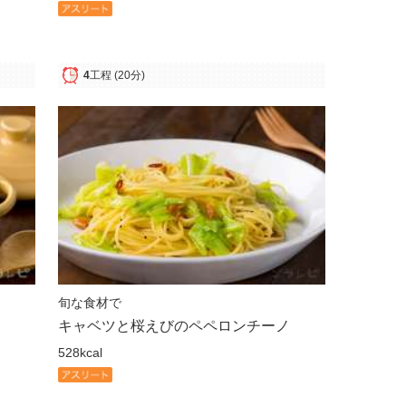
4
工程
(20分)
旬な食材で
キャベツと桜えびのペペロンチーノ
528kcal