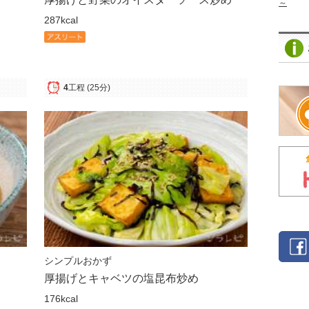
～
287kcal
4
工程
(25分)
シンプルおかず
厚揚げとキャベツの塩昆布炒め
176kcal