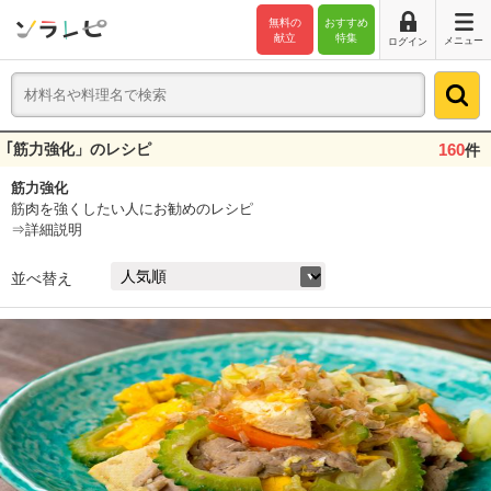
無料の
おすすめ
献立
特集
メニュー
ログイン
｢筋力強化」のレシピ
160
件
筋力強化
筋肉を強くしたい人にお勧めのレシピ
⇒詳細説明
並べ替え