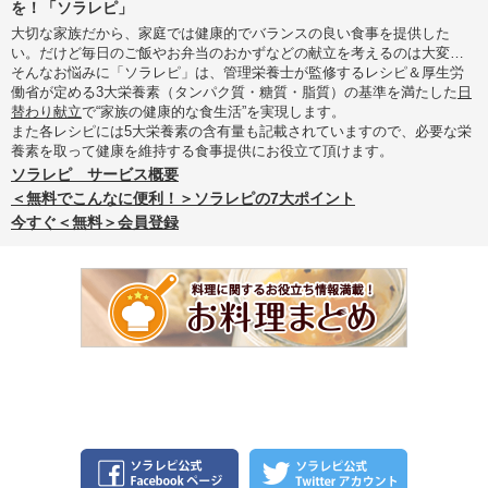
を！「ソラレピ」
大切な家族だから、家庭では健康的でバランスの良い食事を提供した
い。だけど毎日のご飯やお弁当のおかずなどの献立を考えるのは大変…
そんなお悩みに「ソラレピ」は、管理栄養士が監修するレシピ＆厚生労
働省が定める3大栄養素（タンパク質・糖質・脂質）の基準を満たした
日
替わり献立
で“家族の健康的な食生活”を実現します。
また各レシピには5大栄養素の含有量も記載されていますので、必要な栄
養素を取って健康を維持する食事提供にお役立て頂けます。
ソラレピ サービス概要
＜無料でこんなに便利！＞ソラレピの7大ポイント
今すぐ＜無料＞会員登録