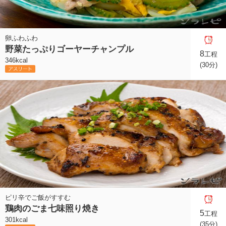
卵ふわふわ
野菜たっぷりゴーヤーチャンプル
8
工程
346kcal
(30分)
ピリ辛でご飯がすすむ
鶏肉のごま七味照り焼き
5
工程
301kcal
(35分)