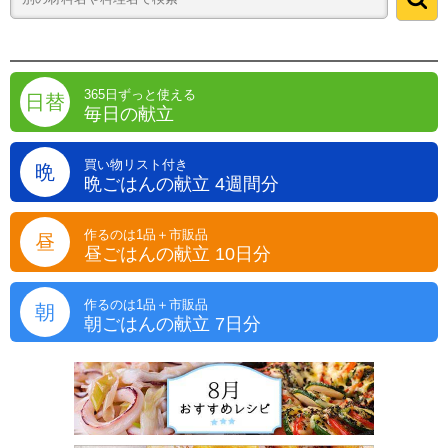
365日ずっと使える
日替
毎日の献立
買い物リスト付き
晩
晩ごはんの献立 4週間分
作るのは1品＋市販品
昼
昼ごはんの献立 10日分
作るのは1品＋市販品
朝
朝ごはんの献立 7日分