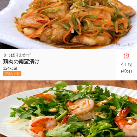
さっぱりおかず
鶏肉の南蛮漬け
4
工程
324kcal
(40分)