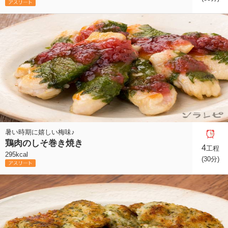
暑い時期に嬉しい梅味♪
鶏肉のしそ巻き焼き
4
工程
295kcal
(30分)