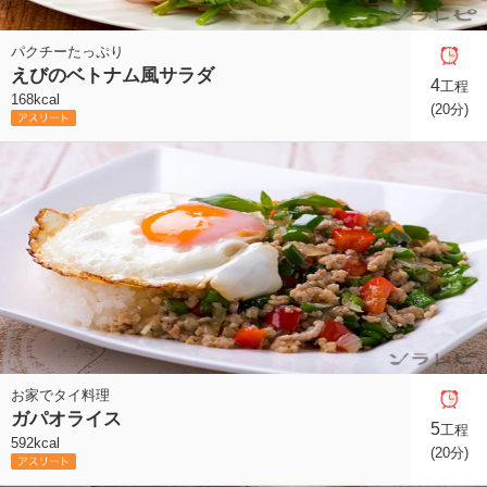
パクチーたっぷり
えびのベトナム風サラダ
4
工程
168kcal
(20分)
お家でタイ料理
ガパオライス
5
工程
592kcal
(20分)