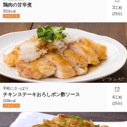
鶏肉の甘辛煮
3
工程
351kcal
(25分)
手軽にさっぱり
チキンステーキおろしポン酢ソース
4
工程
318kcal
(25分)