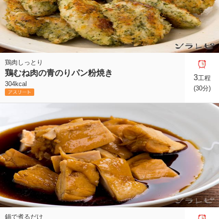
鶏肉しっとり
鶏むね肉の青のりパン粉焼き
3
工程
304kcal
(30分)
鍋で煮るだけ