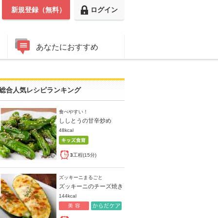
新規登録（無料）
ログイン
あなたにおすすめ
総合人気レシピランキング
食べやすい！
ししとうの甘辛炒め
48kcal
3
工程(15分)
ズッキーニまるごと
ズッキーニのチーズ焼き
144kcal