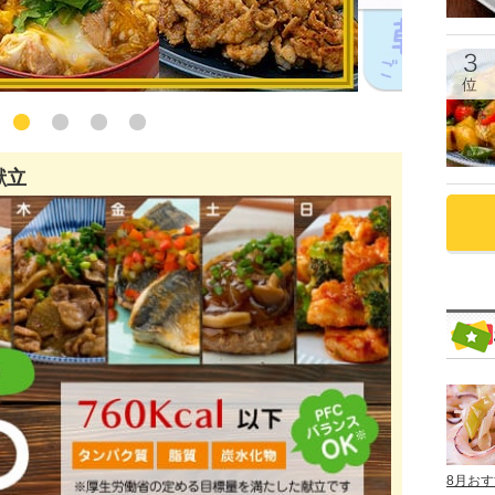
献立
8月お