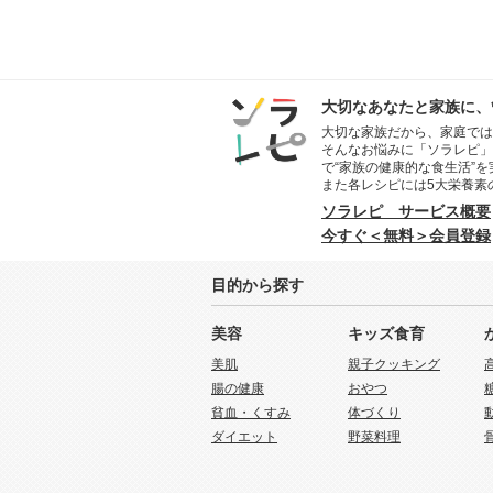
大切なあなたと家族に、
大切な家族だから、家庭では
そんなお悩みに「ソラレピ」
で“家族の健康的な食生活”
また各レシピには5大栄養素
ソラレピ サービス概要
今すぐ＜無料＞会員登録
目的から探す
美容
キッズ食育
美肌
親子クッキング
腸の健康
おやつ
貧血・くすみ
体づくり
ダイエット
野菜料理