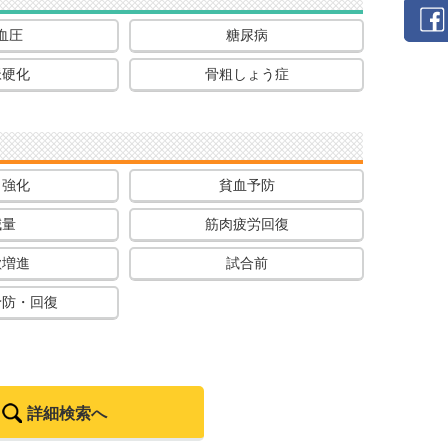
血圧
糖尿病
脈硬化
骨粗しょう症
力強化
貧血予防
減量
筋肉疲労回復
欲増進
試合前
予防・回復
詳細検索へ