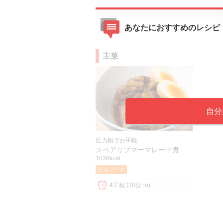
あなたにおすすめのレシピ
主菜
自分
圧力鍋でお手軽
スペアリブマーマレード煮
1036kcal
4
工程
(30分+α)