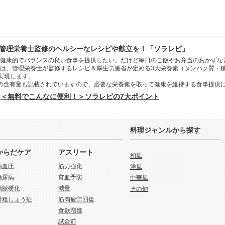
管理栄養士監修のヘルシーなレシピや献立を！「ソラレピ」
健康的でバランスの良い食事を提供したい。だけど毎日のご飯やお弁当のおかずな
は、管理栄養士が監修するレシピ＆厚生労働省が定める3大栄養素（タンパク質・
を実現します。
の含有量も記載されていますので、必要な栄養素を取って健康を維持する食事提供
＜無料でこんなに便利！＞ソラレピの7大ポイント
料理ジャンルから探す
からだケア
アスリート
和風
高血圧
筋力強化
洋風
糖尿病
貧血予防
中華風
動脈硬化
減量
その他
骨粗しょう症
筋肉疲労回復
食欲増進
試合前