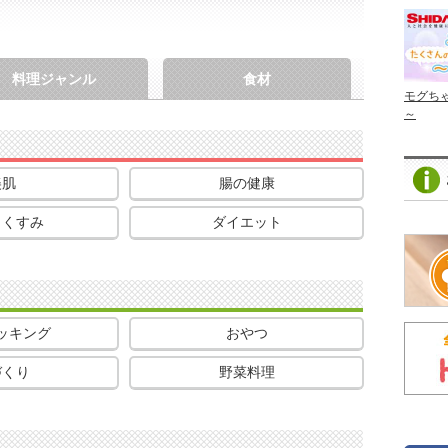
料理ジャンル
食材
モグち
～
美肌
腸の健康
・くすみ
ダイエット
ッキング
おやつ
づくり
野菜料理