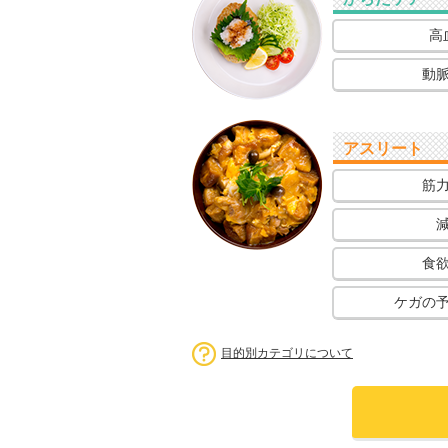
高
動
アスリート
筋
食
ケガの
目的別カテゴリについて