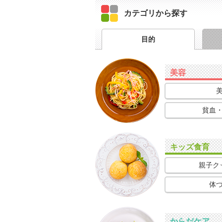
カテゴリから探す
目的
美容
貧血
キッズ食育
親子ク
体
からだケア