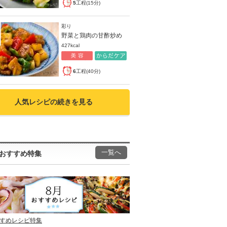
5
工程(15分)
彩り
野菜と鶏肉の甘酢炒め
427kcal
6
工程(40分)
人気レシピの続きを見る
一覧へ
おすすめ特集
すすめレシピ特集