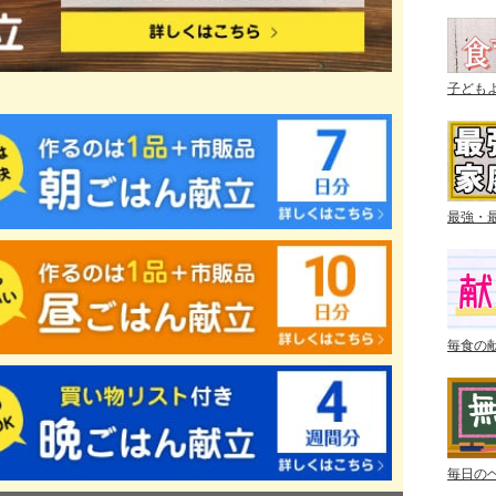
子ども
最強・
毎食の
毎日の