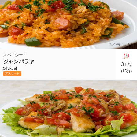
スパイシー！
ジャンバラヤ
3
工程
543kcal
(15分)