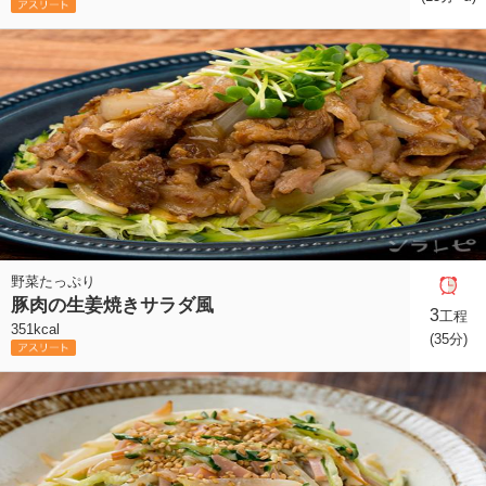
野菜たっぷり
豚肉の生姜焼きサラダ風
3
工程
351kcal
(35分)