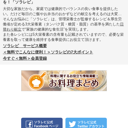
を！「ソラレピ」
大切な家族だから、家庭では健康的でバランスの良い食事を提供した
い。だけど毎日のご飯やお弁当のおかずなどの献立を考えるのは大変…
そんなお悩みに「ソラレピ」は、管理栄養士が監修するレシピ＆厚生労
働省が定める3大栄養素（タンパク質・糖質・脂質）の基準を満たした
日
替わり献立
で“家族の健康的な食生活”を実現します。
また各レシピには5大栄養素の含有量も記載されていますので、必要な栄
養素を取って健康を維持する食事提供にお役立て頂けます。
ソラレピ サービス概要
＜無料でこんなに便利！＞ソラレピの7大ポイント
今すぐ＜無料＞会員登録