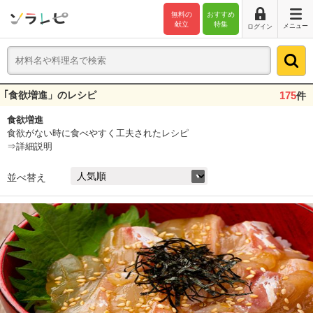
無料の
おすすめ
献立
特集
メニュー
ログイン
｢食欲増進」のレシピ
175
件
食欲増進
食欲がない時に食べやすく工夫されたレシピ
⇒詳細説明
並べ替え