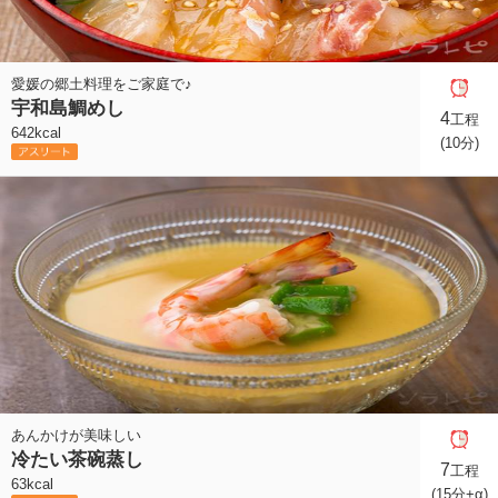
愛媛の郷土料理をご家庭で♪
宇和島鯛めし
4
工程
642kcal
(10分)
あんかけが美味しい
冷たい茶碗蒸し
7
工程
63kcal
(15分+α)