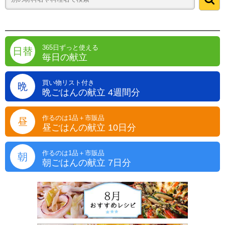
365日ずっと使える
日替
毎日の献立
買い物リスト付き
晩
晩ごはんの献立 4週間分
作るのは1品＋市販品
昼
昼ごはんの献立 10日分
作るのは1品＋市販品
朝
朝ごはんの献立 7日分