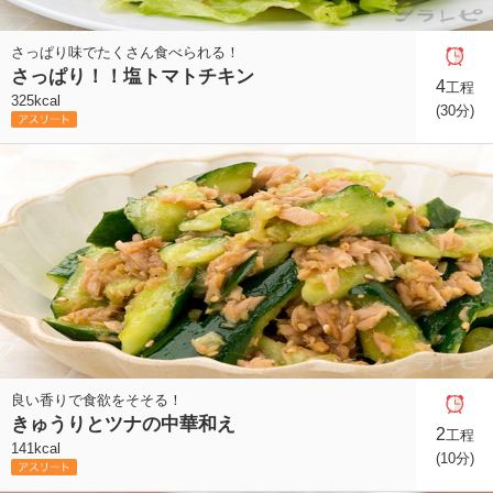
さっぱり味でたくさん食べられる！
さっぱり！！塩トマトチキン
4
工程
325kcal
(30分)
良い香りで食欲をそそる！
きゅうりとツナの中華和え
2
工程
141kcal
(10分)