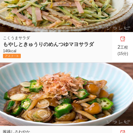
こくうまサラダ
もやしときゅうりのめんつゆマヨサラダ
2
工程
146kcal
(15分)
喉越しさわやか