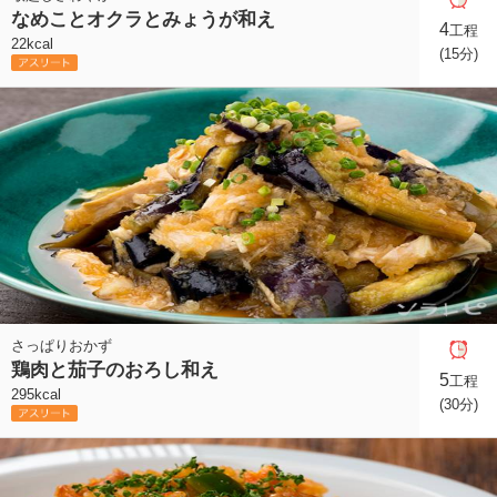
なめことオクラとみょうが和え
4
工程
22kcal
(15分)
さっぱりおかず
鶏肉と茄子のおろし和え
5
工程
295kcal
(30分)