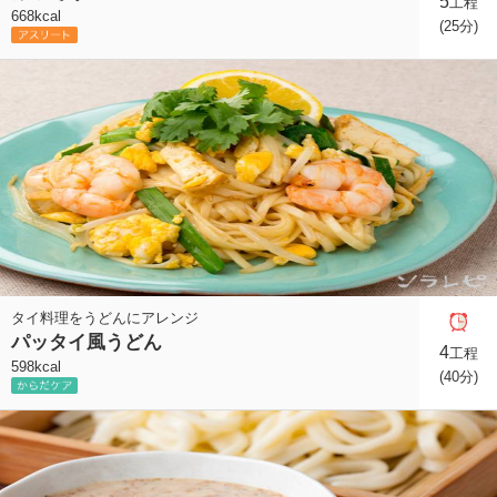
5
工程
668kcal
(25分)
タイ料理をうどんにアレンジ
パッタイ風うどん
4
工程
598kcal
(40分)