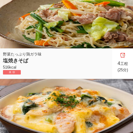
野菜たっぷり鶏ガラ味
塩焼きそば
4
工程
516kcal
(25分)