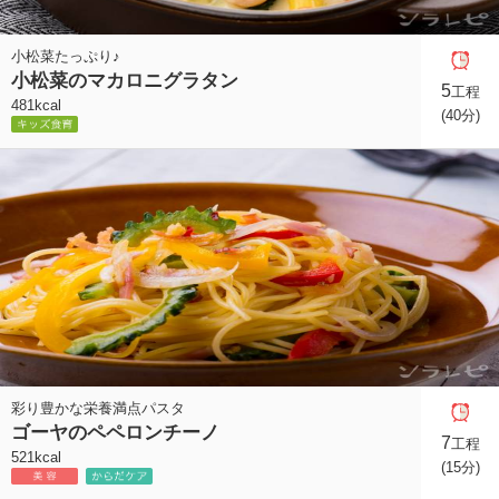
小松菜たっぷり♪
小松菜のマカロニグラタン
5
工程
481kcal
(40分)
彩り豊かな栄養満点パスタ
ゴーヤのペペロンチーノ
7
工程
521kcal
(15分)