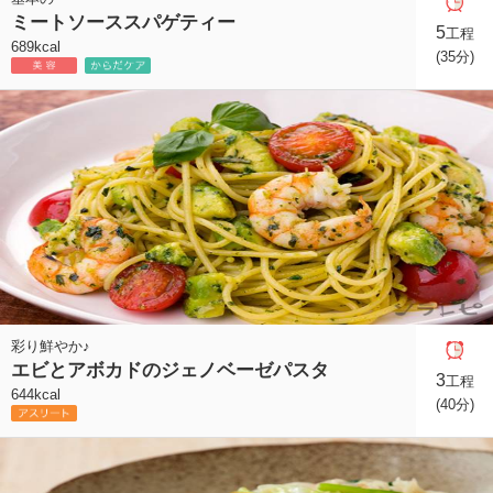
ミートソーススパゲティー
5
工程
689kcal
(35分)
彩り鮮やか♪
エビとアボカドのジェノベーゼパスタ
3
工程
644kcal
(40分)