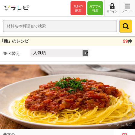
無料の
おすすめ
献立
特集
メニュー
ログイン
｢麺」のレシピ
99
件
並べ替え
基本の