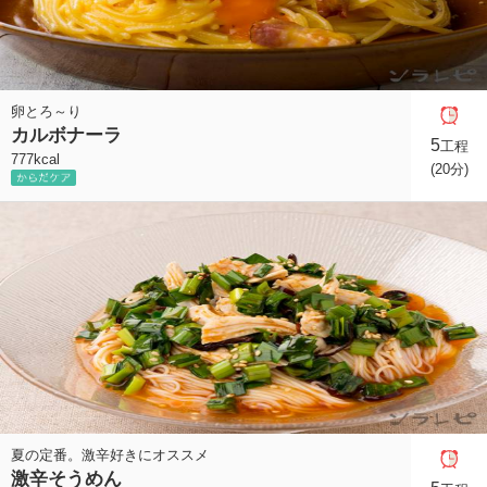
卵とろ～り
カルボナーラ
5
工程
777kcal
(20分)
夏の定番。激辛好きにオススメ
激辛そうめん