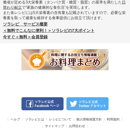
働省が定める3大栄養素（タンパク質・糖質・脂質）の基準を満たした
日
替わり献立
で“家族の健康的な食生活”を実現します。
また各レシピには5大栄養素の含有量も記載されていますので、必要な栄
養素を取って健康を維持する食事提供にお役立て頂けます。
ソラレピ サービス概要
＜無料でこんなに便利！＞ソラレピの7大ポイント
今すぐ＜無料＞会員登録
ヘルプ
ソラレピとは
レシピについて
個人情報保護方針
利用規約
サイトマップ
お問合わせ