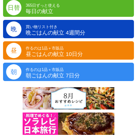
365日ずっと使える
日替
毎日の献立
買い物リスト付き
晩
晩ごはんの献立 4週間分
作るのは1品＋市販品
昼
昼ごはんの献立 10日分
作るのは1品＋市販品
朝
朝ごはんの献立 7日分