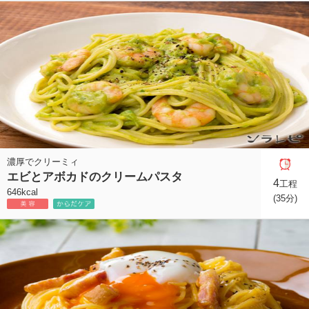
濃厚でクリーミィ
エビとアボカドのクリームパスタ
4
工程
646kcal
(35分)