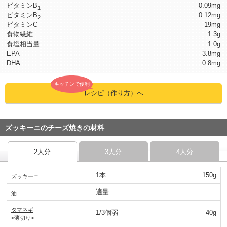
ビタミンB
0.09mg
1
ビタミンB
0.12mg
2
ビタミンC
19mg
食物繊維
1.3g
食塩相当量
1.0g
EPA
3.8mg
DHA
0.8mg
キッチンで便利
レシピ（作り方）へ
ズッキーニのチーズ焼きの材料
2人分
3人分
4人分
1本
150g
ズッキーニ
適量
油
タマネギ
1/3個弱
40g
<薄切り>