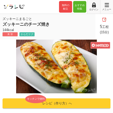
無料の
おすすめ
献立
特集
メニュー
ログイン
ズッキーニまるごと
ズッキーニのチーズ焼き
5
工程
144kcal
(15分)
キッチンで便利
”レシピ（作り方）へ