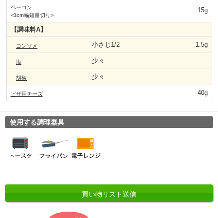
ベーコン
15g
<1cm幅短冊切り>
【調味料A】
小さじ1/2
1.5g
コンソメ
少々
塩
少々
胡椒
40g
ピザ用チーズ
使用する調理器具
買い物リスト送信