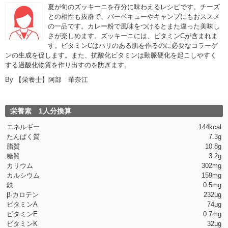
夏が旬のズッキーニを存分に味わえるレシピです。チーズ
との相性も抜群で、バーベキューやキャンプにもおススメ
の一品です。カレー粉で風味をつけるとまた違った美味し
さが楽しめます。ズッキーニには、ビタミンCが含まれま
す。ビタミンCはハリのある肌を作るのに必要なコラーゲ
ンの生成を促します。また、抗酸化ビタミンは動脈硬化を起こしやすく
する過酸化物質を作り出すのを防ぎます。
By
【栄養士】阿部 華奈江
栄養素 1人分換算
エネルギー
144kcal
たんぱく質
7.3g
脂質
10.8g
糖質
3.2g
カリウム
302mg
カルシウム
159mg
鉄
0.5mg
β-カロテン
232μg
ビタミンA
74μg
ビタミンE
0.7mg
ビタミンK
32μg