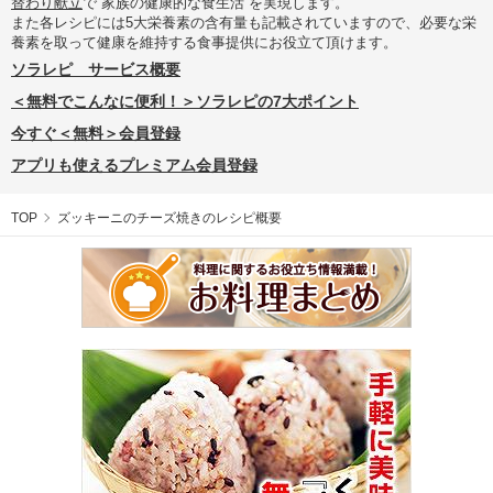
替わり献立
で“家族の健康的な食生活”を実現します。
また各レシピには5大栄養素の含有量も記載されていますので、必要な栄
養素を取って健康を維持する食事提供にお役立て頂けます。
ソラレピ サービス概要
＜無料でこんなに便利！＞ソラレピの7大ポイント
今すぐ＜無料＞会員登録
アプリも使えるプレミアム会員登録
TOP
ズッキーニのチーズ焼きのレシピ概要