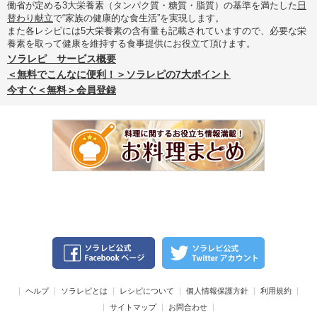
働省が定める3大栄養素（タンパク質・糖質・脂質）の基準を満たした
日
替わり献立
で“家族の健康的な食生活”を実現します。
また各レシピには5大栄養素の含有量も記載されていますので、必要な栄
養素を取って健康を維持する食事提供にお役立て頂けます。
ソラレピ サービス概要
＜無料でこんなに便利！＞ソラレピの7大ポイント
今すぐ＜無料＞会員登録
ヘルプ
ソラレピとは
レシピについて
個人情報保護方針
利用規約
サイトマップ
お問合わせ