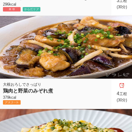
3
工程
296kcal
(30分)
大根おろしでさっぱり
鶏肉と野菜のみぞれ煮
4
工程
379kcal
(30分)