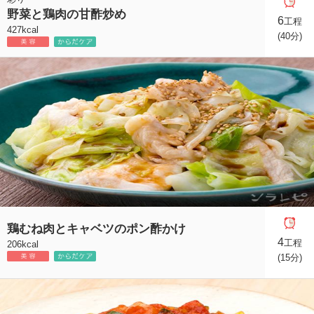
野菜と鶏肉の甘酢炒め
6
工程
427kcal
(40分)
鶏むね肉とキャベツのポン酢かけ
4
工程
206kcal
(15分)