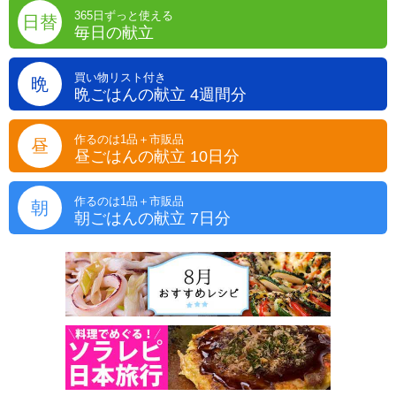
365日ずっと使える
日替
毎日の献立
買い物リスト付き
晩
晩ごはんの献立 4週間分
作るのは1品＋市販品
昼
昼ごはんの献立 10日分
作るのは1品＋市販品
朝
朝ごはんの献立 7日分