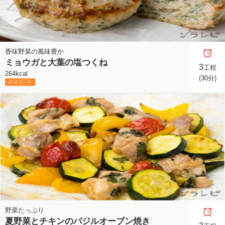
香味野菜の風味豊か
ミョウガと大葉の塩つくね
3
工程
264kcal
(30分)
野菜たっぷり
夏野菜とチキンのバジルオーブン焼き