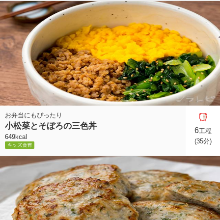
お弁当にもぴったり
小松菜とそぼろの三色丼
6
工程
649kcal
(35分)