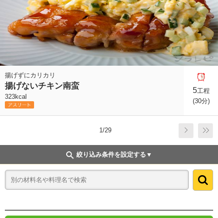
揚げずにカリカリ
揚げないチキン南蛮
5
工程
323kcal
(30分)
1/29
絞り込み条件を設定する