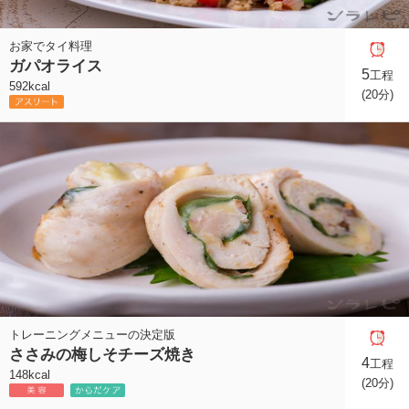
お家でタイ料理
ガパオライス
5
工程
592kcal
(20分)
トレーニングメニューの決定版
ささみの梅しそチーズ焼き
4
工程
148kcal
(20分)