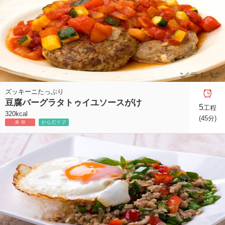
ズッキーニたっぷり
豆腐バーグラタトゥイユソースがけ
5
工程
320kcal
(45分)