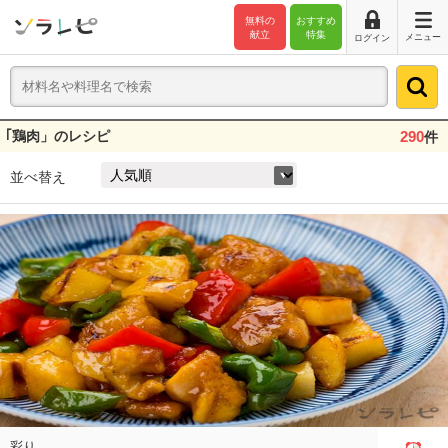
無料の
おすすめ
献立
特集
メニュー
ログイン
｢鶏肉」のレシピ
290
件
並べ替え
彩り