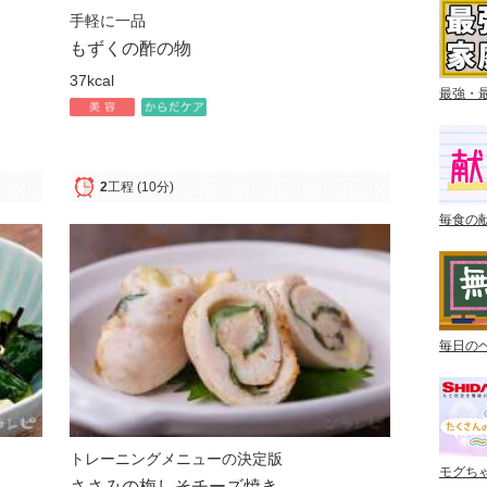
手軽に一品
もずくの酢の物
37kcal
最強・
2
工程
(10分)
毎食の
毎日の
トレーニングメニューの決定版
モグち
ささみの梅しそチーズ焼き