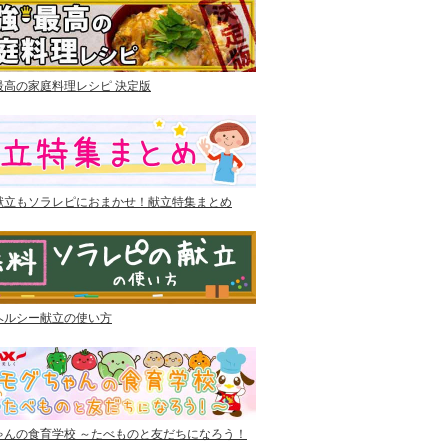
最高の家庭料理レシピ 決定版
献立もソラレピにおまかせ！献立特集まとめ
ヘルシー献立の使い方
ゃんの食育学校 ～たべものと友だちになろう！