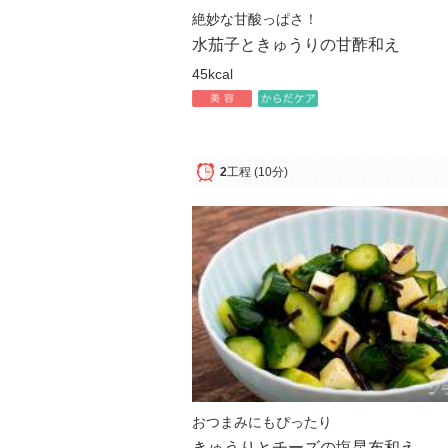
絶妙な甘酸っぱさ！
水茄子ときゅうりの甘酢和え
45kcal
2
工程
(10分)
おつまみにもぴったり
きゅうりとチーズの塩昆布和え