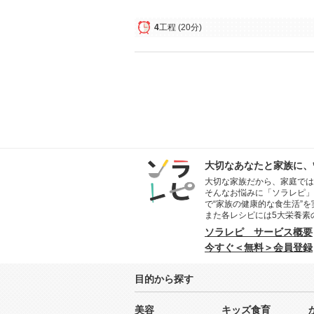
4
工程
(20分)
大切なあなたと家族に、
大切な家族だから、家庭では
そんなお悩みに「ソラレピ」
で“家族の健康的な食生活”
また各レシピには5大栄養素
ソラレピ サービス概要
今すぐ＜無料＞会員登録
目的から探す
美容
キッズ食育