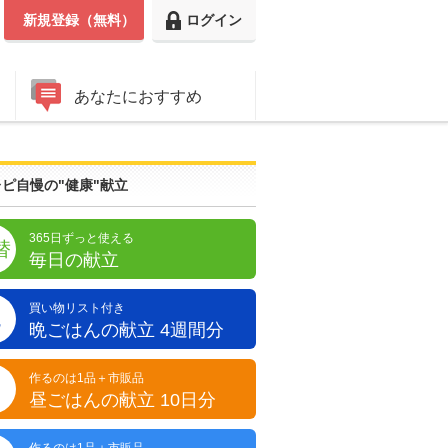
新規登録（無料）
ログイン
あなたにおすすめ
ピ自慢の"健康"献立
365日ずっと使える
替
毎日の献立
買い物リスト付き
晩
晩ごはんの献立 4週間分
作るのは1品＋市販品
昼
昼ごはんの献立 10日分