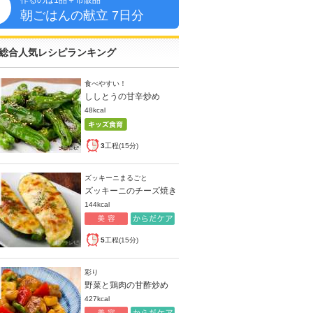
作るのは1品＋市販品
朝
朝ごはんの献立 7日分
総合人気レシピランキング
食べやすい！
ししとうの甘辛炒め
48kcal
3
工程(15分)
ズッキーニまるごと
ズッキーニのチーズ焼き
144kcal
5
工程(15分)
彩り
野菜と鶏肉の甘酢炒め
427kcal