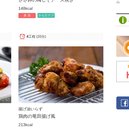
～
148kcal
4
工程
(20分)
揚げ油いらず
鶏肉の竜田揚げ風
213kcal