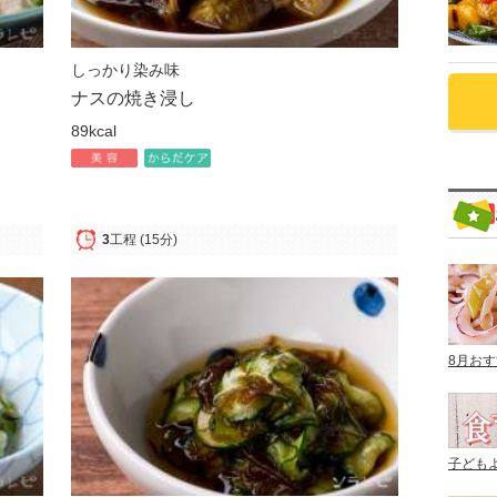
しっかり染み味
ナスの焼き浸し
89kcal
3
工程
(15分)
8月お
子ども