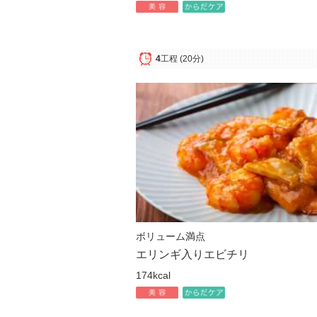
4
工程
(20分)
ボリューム満点
エリンギ入りエビチリ
174kcal