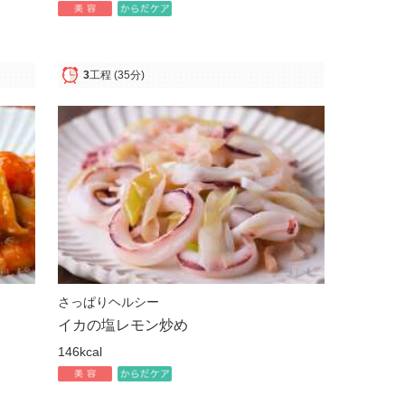
3
工程
(35分)
さっぱりヘルシー
イカの塩レモン炒め
146kcal