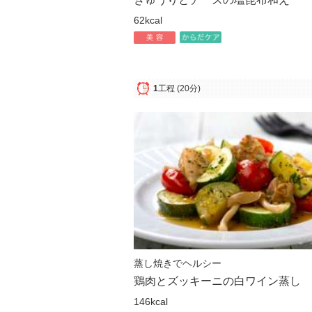
62kcal
1
工程
(20分)
蒸し焼きでヘルシー
鶏肉とズッキーニの白ワイン蒸し
146kcal