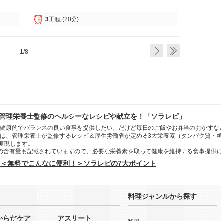
3
工程
(20分)
1/8
管理栄養士監修のヘルシーなレシピや献立を！「ソラレピ」
健康的でバランスの良い食事を提供したい。だけど毎日のご飯やお弁当のおかずな
は、管理栄養士が監修するレシピ＆厚生労働省が定める3大栄養素（タンパク質・
を実現します。
の含有量も記載されていますので、必要な栄養素を取って健康を維持する食事提供
＜無料でこんなに便利！＞ソラレピの7大ポイント
料理ジャンルから探す
からだケア
アスリート