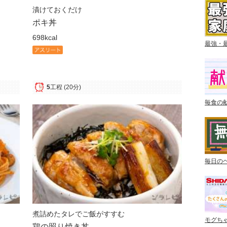
漬けておくだけ
ポキ丼
698kcal
最強・
5
工程
(20分)
毎食の
毎日の
煮詰めたタレでご飯がすすむ
モグち
鶏の照り焼き丼