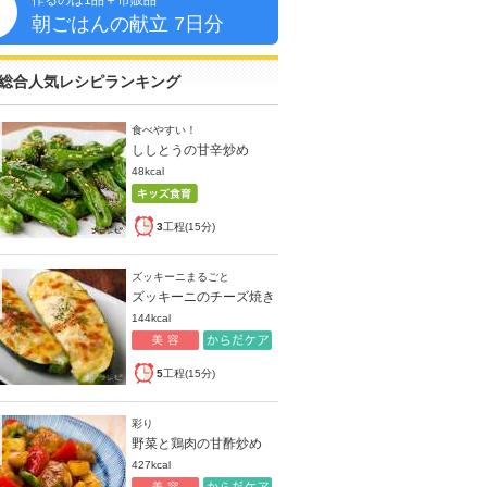
作るのは1品＋市販品
朝
朝ごはんの献立 7日分
総合人気レシピランキング
食べやすい！
ししとうの甘辛炒め
48kcal
3
工程(15分)
ズッキーニまるごと
ズッキーニのチーズ焼き
144kcal
5
工程(15分)
彩り
野菜と鶏肉の甘酢炒め
427kcal