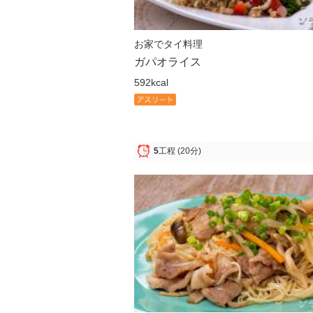
お家でタイ料理
ガパオライス
592kcal
5
工程
(20分)