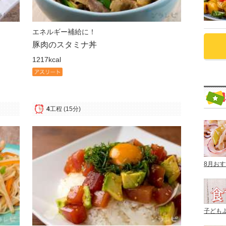
エネルギー補給に！
豚肉のスタミナ丼
1217kcal
4
工程
(15分)
8月お
子ども