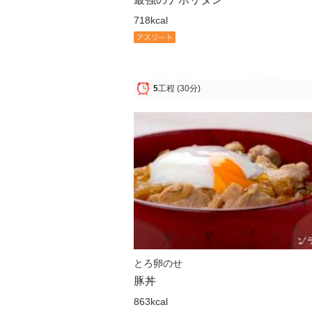
718kcal
5
工程
(30分)
とろ卵のせ
豚丼
863kcal