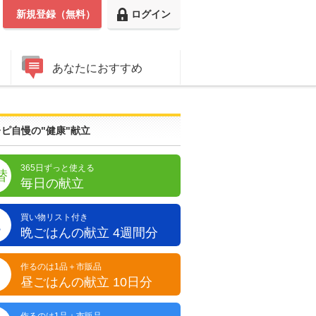
新規登録（無料）
ログイン
あなたにおすすめ
ピ自慢の"健康"献立
365日ずっと使える
替
毎日の献立
買い物リスト付き
晩
晩ごはんの献立 4週間分
作るのは1品＋市販品
昼
昼ごはんの献立 10日分