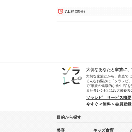
7
工程
(30分)
大切なあなたと家族に、
大切な家族だから、家庭では
そんなお悩みに「ソラレピ」
で“家族の健康的な食生活”
また各レシピには5大栄養素
ソラレピ サービス概要
今すぐ＜無料＞会員登録
目的から探す
美容
キッズ食育