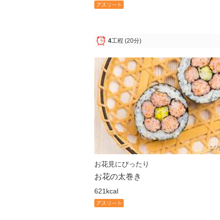
4
工程
(20分)
お花見にぴったり
お花の太巻き
621kcal