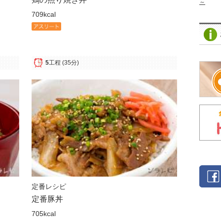
～
709kcal
5
工程
(35分)
定番レシピ
定番豚丼
705kcal