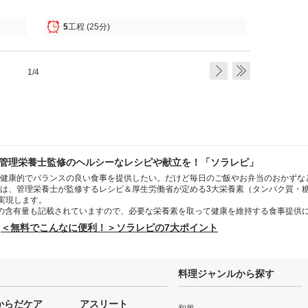
5
工程
(25分)
1/4
管理栄養士監修のヘルシーなレシピや献立を！「ソラレピ」
健康的でバランスの良い食事を提供したい。だけど毎日のご飯やお弁当のおかずな
は、管理栄養士が監修するレシピ＆厚生労働省が定める3大栄養素（タンパク質・
を実現します。
の含有量も記載されていますので、必要な栄養素を取って健康を維持する食事提供
＜無料でこんなに便利！＞ソラレピの7大ポイント
料理ジャンルから探す
からだケア
アスリート