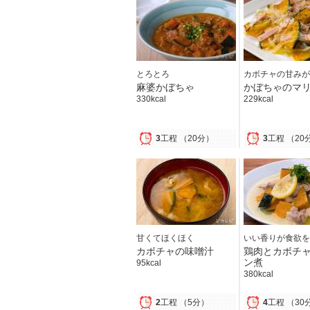
とろとろ
カボチャの甘みが
麻婆かぼちゃ
かぼちゃのマ
330kcal
229kcal
3
工程
（20分）
3
工程
（20
甘くてほくほく
いい香りが食欲を
カボチャの味噌汁
鶏肉とカボチ
ン煮
95kcal
380kcal
2
工程
（5分）
4
工程
（30