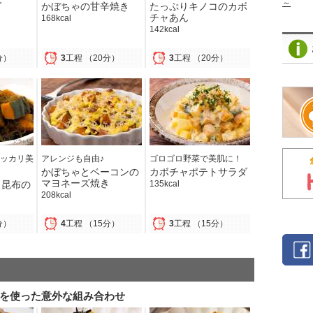
～
ダ
かぼちゃの甘辛焼き
たっぷりキノコのカボ
チャあん
168kcal
142kcal
分）
3
工程
（20分）
3
工程
（20分）
ッカリ美
アレンジも自由♪
ゴロゴロ野菜で美肌に！
かぼちゃとベーコンの
カボチャポテトサラダ
マヨネーズ焼き
り昆布の
135kcal
208kcal
分）
4
工程
（15分）
3
工程
（15分）
を使った意外な組み合わせ