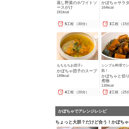
蒸し野菜のホワイトソ
かぼちゃサラ
ースがけ
164kcal
281kcal
5
工程
（30分）
3
工程
（15
もちもちお団子♪
シンプル料理でシ
かぼちゃ団子のスープ
肌！
189kcal
かぼちゃと切
煮物
130kcal
4
工程
（20分）
2
工程
（25
かぼちゃでアレンジレシピ
ちょっと大胆？だけど合う！かぼちゃ