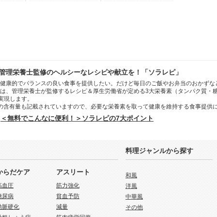
管理栄養士監修のヘルシーなレシピや献立を！「ソラレピ」
健康的でバランスの良い食事を提供したい。だけど毎日のご飯やお弁当のおかずな
は、管理栄養士が監修するレシピ＆厚生労働省が定める3大栄養素（タンパク質・
を実現します。
の含有量も記載されていますので、必要な栄養素を取って健康を維持する食事提供
＜無料でこんなに便利！＞ソラレピの7大ポイント
料理ジャンルから探す
からだケア
アスリート
和風
高血圧
筋力強化
洋風
糖尿病
貧血予防
中華風
動脈硬化
減量
その他