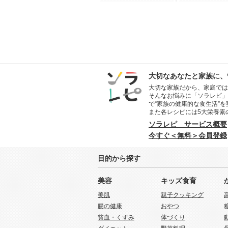
大切なあなたと家族に、
大切な家族だから、家庭では
そんなお悩みに「ソラレピ」
で“家族の健康的な食生活”
また各レシピには5大栄養素
ソラレピ サービス概要
今すぐ＜無料＞会員登録
目的から探す
美容
キッズ食育
美肌
親子クッキング
腸の健康
おやつ
貧血・くすみ
体づくり