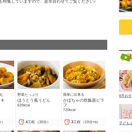
も特集していますので、是非合わせてご覧ください♪
む
野菜たっぷり
簡単に出来る
8月お
ッキ
ほうとう風うどん
かぼちゃの炊飯器ピラ
フ
626kcal
720kcal
分）
4
工程
（30分）
3
工程
（10分+α）
子ども