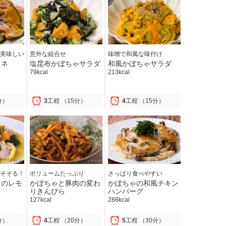
美味しい
意外な組合せ
味噌で和風な味付け
リネ
塩昆布かぼちゃサラダ
和風かぼちゃサラダ
79kcal
213kcal
分）
3
工程
（15分）
4
工程
（15分）
そそる！
ボリュームたっぷり
さっぱり食べやすい
ャのレモ
かぼちゃと豚肉の変わ
かぼちゃの和風チキン
りきんぴら
ハンバーグ
127kcal
288kcal
分）
4
工程
（20分）
5
工程
（30分）