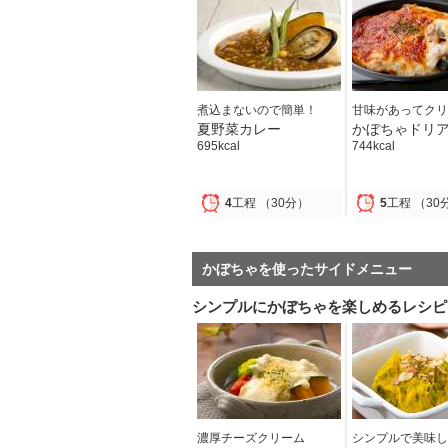
煮込まないので簡単！
甘味があってクリ
夏野菜カレー
かぼちゃドリ
695kcal
744kcal
4
工程
（30分）
5
工程
（30
かぼちゃを使ったサイドメニュー
シンプルにかぼちゃを楽しめるレシピ
濃厚チーズクリーム
シンプルで美味し