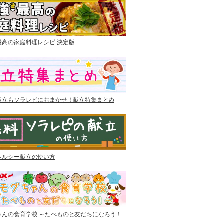
最高の家庭料理レシピ 決定版
献立もソラレピにおまかせ！献立特集まとめ
ヘルシー献立の使い方
ゃんの食育学校 ～たべものと友だちになろう！