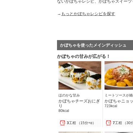
ないかぼちゃレシピ、かぼちゃスイーツ
→
もっとかぼちゃレシピを探す
かぼちゃを使ったメインディッシュ
かぼちゃの甘みが広がる！
ほのかな甘み
ミートソースが絡
かぼちゃチーズおにぎ
かぼちゃニョ
り
723kcal
80kcal
3
工程
（15分+α）
7
工程
（30