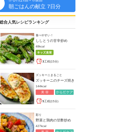
作るのは1品＋市販品
朝
朝ごはんの献立 7日分
総合人気レシピランキング
食べやすい！
ししとうの甘辛炒め
48kcal
3
工程(15分)
ズッキーニまるごと
ズッキーニのチーズ焼き
144kcal
5
工程(15分)
彩り
野菜と鶏肉の甘酢炒め
427kcal