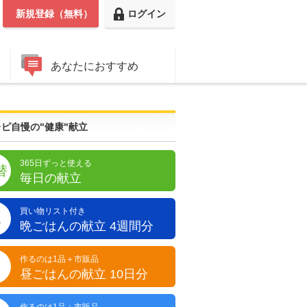
新規登録（無料）
ログイン
あなたにおすすめ
ピ自慢の"健康"献立
365日ずっと使える
替
毎日の献立
買い物リスト付き
晩
晩ごはんの献立 4週間分
作るのは1品＋市販品
昼
昼ごはんの献立 10日分