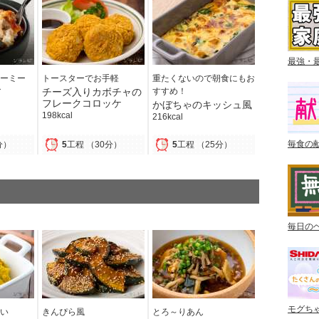
最強・
ーミー
トースターでお手軽
重たくないので朝食にもお
ア
チーズ入りカボチャの
すすめ！
フレークコロッケ
かぼちゃのキッシュ風
198kcal
216kcal
毎食の
分）
5
工程
（30分）
5
工程
（25分）
毎日の
モグち
い
きんぴら風
とろ～りあん