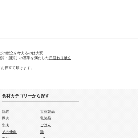
どの献立を考えるのは大変…
糖質・脂質）の基準を満たした
日替わり献立
にお役立て頂けます。
食材カテゴリーから探す
鶏肉
大豆製品
豚肉
乳製品
牛肉
ごはん
その他肉
麺