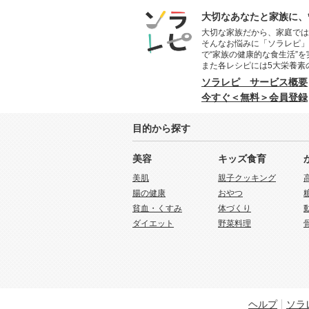
大切なあなたと家族に、
大切な家族だから、家庭では
そんなお悩みに「ソラレピ」
で“家族の健康的な食生活”
また各レシピには5大栄養素
ソラレピ サービス概要
今すぐ＜無料＞会員登録
目的から探す
美容
キッズ食育
美肌
親子クッキング
腸の健康
おやつ
貧血・くすみ
体づくり
ダイエット
野菜料理
ヘルプ
ソラ