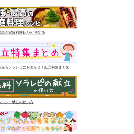
最高の家庭料理レシピ 決定版
献立もソラレピにおまかせ！献立特集まとめ
ヘルシー献立の使い方