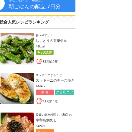
作るのは1品＋市販品
朝
朝ごはんの献立 7日分
総合人気レシピランキング
食べやすい！
ししとうの甘辛炒め
48kcal
3
工程(15分)
ズッキーニまるごと
ズッキーニのチーズ焼き
144kcal
5
工程(15分)
愛媛の郷土料理をご家庭で♪
宇和島鯛めし
642kcal