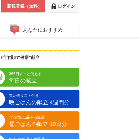
新規登録（無料）
ログイン
あなたにおすすめ
ピ自慢の"健康"献立
365日ずっと使える
替
毎日の献立
買い物リスト付き
晩
晩ごはんの献立 4週間分
作るのは1品＋市販品
昼
昼ごはんの献立 10日分