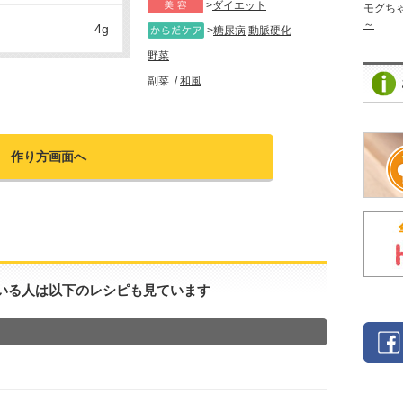
ダイエット
モグち
～
4g
糖尿病
動脈硬化
野菜
副菜
和風
作り方画面へ
いる人は以下のレシピも見ています