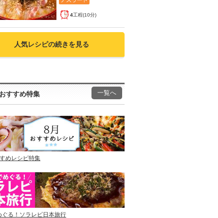
4
工程(10分)
人気レシピの続きを見る
一覧へ
おすすめ特集
すすめレシピ特集
めぐる！ソラレピ日本旅行