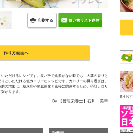
印刷する
作り方画面へ
りいただけるレシピです。夏バテで食欲がない時でも、大葉の香りと
ぱりといただける低カロリーなレシピです。カロリーの摂り過ぎは、
脂肪の増加は、糖尿病や動脈硬化と密接に関連するため、摂取カロリ
に繋がります。
8月お
By
【管理栄養士】石川 美幸
料理で