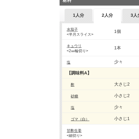
材料
1人分
2人分
3人
水茄子
1個
<半月スライス>
キュウリ
1本
<2㎜輪切り>
少々
塩
【調味料A】
大さじ2
酢
小さじ2
砂糖
少々
塩
小さじ1
ゴマ（白）
甘酢生姜
<細切り>