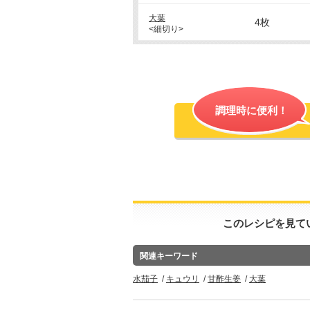
大葉
4枚
<細切り>
調理時に便利！
このレシピを見て
関連キーワード
水茄子
キュウリ
甘酢生姜
大葉