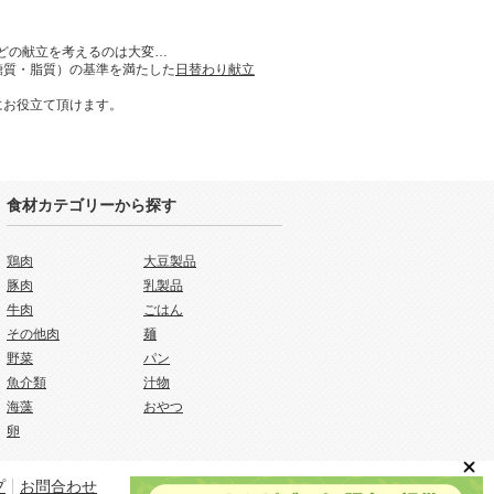
どの献立を考えるのは大変…
糖質・脂質）の基準を満たした
日替わり献立
にお役立て頂けます。
食材カテゴリーから探す
鶏肉
大豆製品
豚肉
乳製品
牛肉
ごはん
その他肉
麺
野菜
パン
魚介類
汁物
海藻
おやつ
卵
プ
お問合わせ