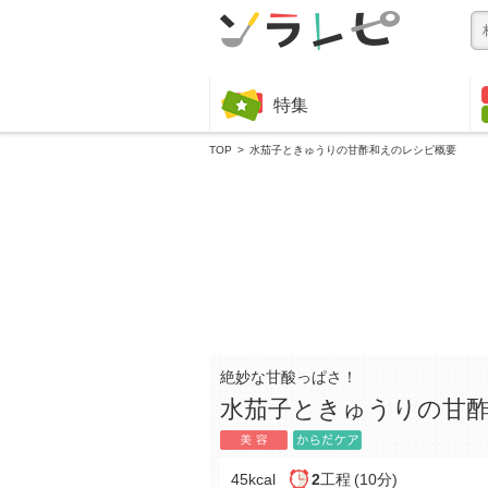
特集
TOP
水茄子ときゅうりの甘酢和えのレシピ概要
絶妙な甘酸っぱさ！
水茄子ときゅうりの甘
45kcal
2
工程
(10分)