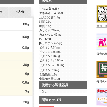
栄養素
＜1人分換算＞
分
4人分
エネルギー
45kcal
たんぱく質
1.3g
脂質
0.9g
80g
糖質
6.5g
最強・
カリウム
207mg
カルシウム
46mg
100g
鉄
0.5mg
β-カロテン
425μg
0.8g
ビタミンA
34μg
ビタミンE
0.3mg
毎食の
ビタミンK
34μg
ビタミンB
0.05mg
1
30g
ビタミンB
0.05mg
2
ビタミンC
9mg
6g
食物繊維
1.9g
食塩相当量
1.0g
毎日の
0.8g
使用する調理器具
3g
なし
関連カテゴリ
20g