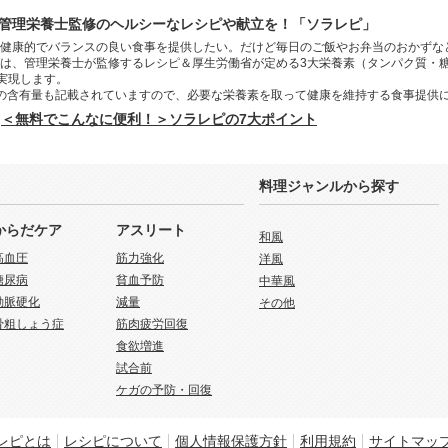
管理栄養士監修のヘルシーなレシピや献立を！「ソラレピ」
健康的でバランスの良い食事を提供したい。だけど毎日のご飯やお弁当のおかずな
は、管理栄養士が監修するレシピ＆厚生労働省が定める3大栄養素（タンパク質・
を実現します。
の含有量も記載されていますので、必要な栄養素を取って健康を維持する食事提供
＜無料でこんなに便利！＞ソラレピの7大ポイント
料理ジャンルから探す
からだケア
アスリート
和風
高血圧
筋力強化
洋風
糖尿病
貧血予防
中華風
動脈硬化
減量
その他
骨粗しょう症
筋肉疲労回復
食欲増進
試合前
ケガの予防・回復
レピとは
レシピについて
個人情報保護方針
利用規約
サイトマッ