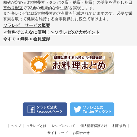
働省が定める3大栄養素（タンパク質・糖質・脂質）の基準を満たした
日
替わり献立
で“家族の健康的な食生活”を実現します。
また各レシピには5大栄養素の含有量も記載されていますので、必要な栄
養素を取って健康を維持する食事提供にお役立て頂けます。
ソラレピ サービス概要
＜無料でこんなに便利！＞ソラレピの7大ポイント
今すぐ＜無料＞会員登録
ヘルプ
ソラレピとは
レシピについて
個人情報保護方針
利用規約
サイトマップ
お問合わせ