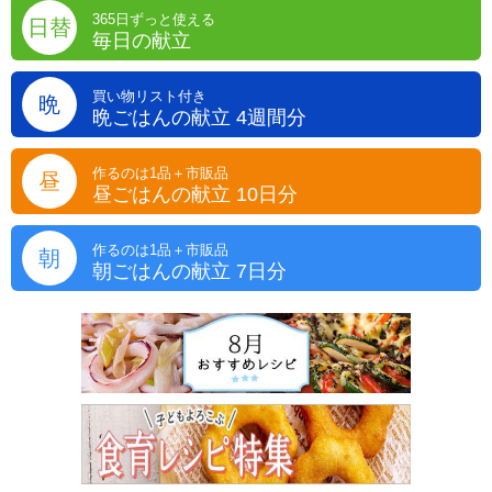
365日ずっと使える
日替
毎日の献立
買い物リスト付き
晩
晩ごはんの献立 4週間分
作るのは1品＋市販品
昼
昼ごはんの献立 10日分
作るのは1品＋市販品
朝
朝ごはんの献立 7日分