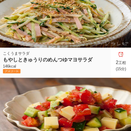
こくうまサラダ
もやしときゅうりのめんつゆマヨサラダ
2
工程
146kcal
(15分)