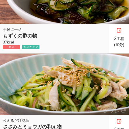
手軽に一品
もずくの酢の物
2
工程
37kcal
(10分)
和えるだけ簡単
ささみとミョウガの和え物