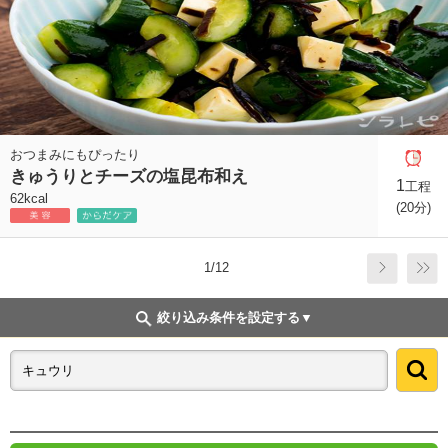
おつまみにもぴったり
きゅうりとチーズの塩昆布和え
1
工程
62kcal
(20分)
1/12
絞り込み条件を設定する