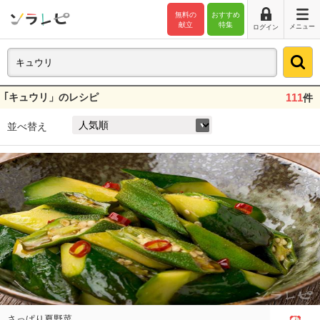
無料の
おすすめ
献立
特集
メニュー
ログイン
｢キュウリ」のレシピ
111
件
並べ替え
さっぱり夏野菜