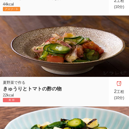
2
工程
44kcal
(10分)
夏野菜で作る
きゅうりとトマトの酢の物
2
工程
22kcal
(10分)