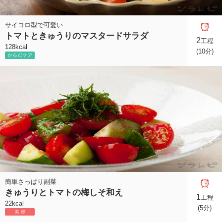
サイコロ型で可愛い
トマトときゅうりのマスタードサラダ
2
工程
128kcal
(10分)
簡単さっぱり副菜
きゅうりとトマトの梅しそ和え
1
工程
22kcal
(5分)