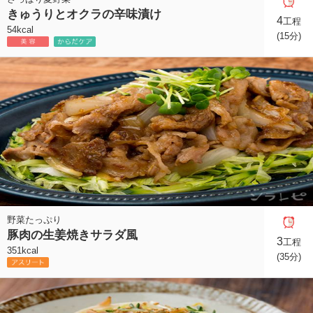
きゅうりとオクラの辛味漬け
4
工程
54kcal
(15分)
野菜たっぷり
豚肉の生姜焼きサラダ風
3
工程
351kcal
(35分)