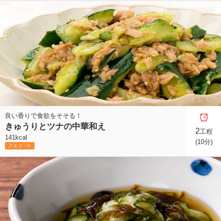
良い香りで食欲をそそる！
きゅうりとツナの中華和え
2
工程
141kcal
(10分)