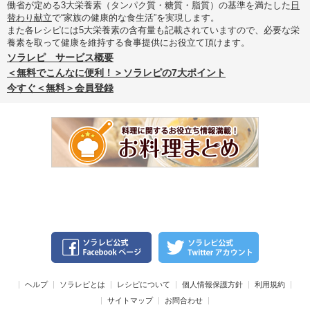
働省が定める3大栄養素（タンパク質・糖質・脂質）の基準を満たした
日
替わり献立
で“家族の健康的な食生活”を実現します。
また各レシピには5大栄養素の含有量も記載されていますので、必要な栄
養素を取って健康を維持する食事提供にお役立て頂けます。
ソラレピ サービス概要
＜無料でこんなに便利！＞ソラレピの7大ポイント
今すぐ＜無料＞会員登録
ヘルプ
ソラレピとは
レシピについて
個人情報保護方針
利用規約
サイトマップ
お問合わせ