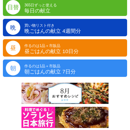
365日ずっと使える
日替
毎日の献立
買い物リスト付き
晩
晩ごはんの献立 4週間分
作るのは1品＋市販品
昼
昼ごはんの献立 10日分
作るのは1品＋市販品
朝
朝ごはんの献立 7日分