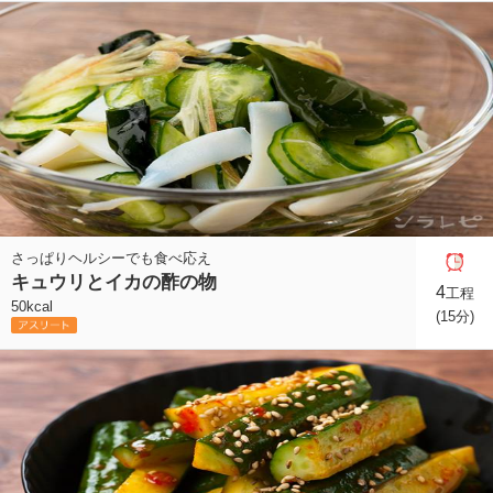
さっぱりヘルシーでも食べ応え
キュウリとイカの酢の物
4
工程
50kcal
(15分)