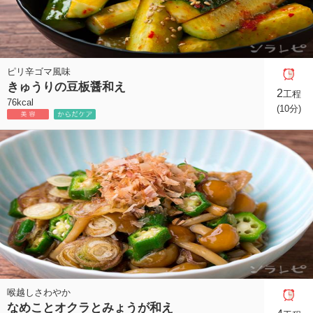
ピリ辛ゴマ風味
きゅうりの豆板醤和え
2
工程
76kcal
(10分)
喉越しさわやか
なめことオクラとみょうが和え