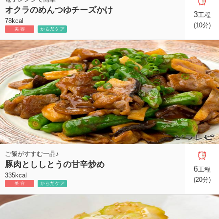
オクラのめんつゆチーズかけ
3
工程
78kcal
(10分)
ご飯がすすむ一品♪
豚肉とししとうの甘辛炒め
6
工程
335kcal
(20分)