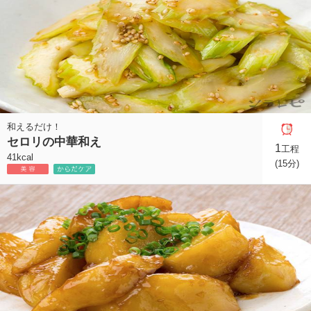
和えるだけ！
セロリの中華和え
1
工程
41kcal
(15分)