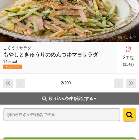
こくうまサラダ
もやしときゅうりのめんつゆマヨサラダ
2
工程
146kcal
(15分)
2/200
絞り込み条件を設定する