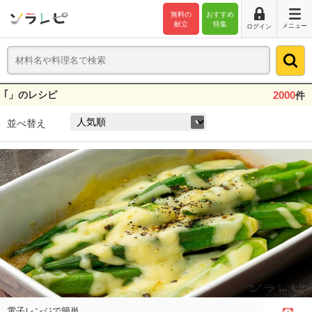
無料の
おすすめ
献立
特集
メニュー
ログイン
｢」のレシピ
2000
件
並べ替え
電子レンジで簡単