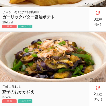
じゃがいもだけで簡単美肌！
ガーリックバター醤油ポテト
3
工程
207kcal
(8分)
手軽に作れる
茄子のおかか和え
2
工程
37kcal
(15分)