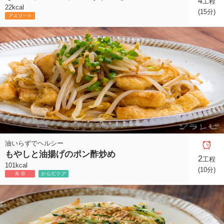
4
工程
22kcal
(15分)
油いらずでヘルシー
もやしと油揚げのポン酢炒め
2
工程
101kcal
(10分)