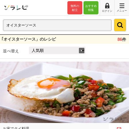
無料の
おすすめ
献立
特集
メニュー
ログイン
｢オイスターソース」のレシピ
86
件
並べ替え
お家でタイ料理