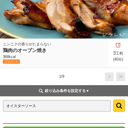
ニンニクの香りがたまらない
鶏肉のオーブン焼き
3
工程
368kcal
(40分)
1/9
絞り込み条件を設定する