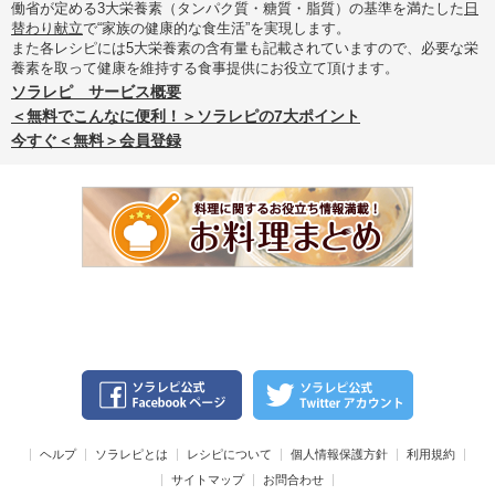
働省が定める3大栄養素（タンパク質・糖質・脂質）の基準を満たした
日
替わり献立
で“家族の健康的な食生活”を実現します。
また各レシピには5大栄養素の含有量も記載されていますので、必要な栄
養素を取って健康を維持する食事提供にお役立て頂けます。
ソラレピ サービス概要
＜無料でこんなに便利！＞ソラレピの7大ポイント
今すぐ＜無料＞会員登録
ヘルプ
ソラレピとは
レシピについて
個人情報保護方針
利用規約
サイトマップ
お問合わせ