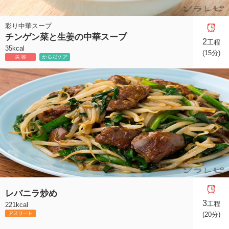
彩り中華スープ
チンゲン菜と生姜の中華スープ
2
工程
35kcal
(15分)
レバニラ炒め
3
工程
221kcal
(20分)