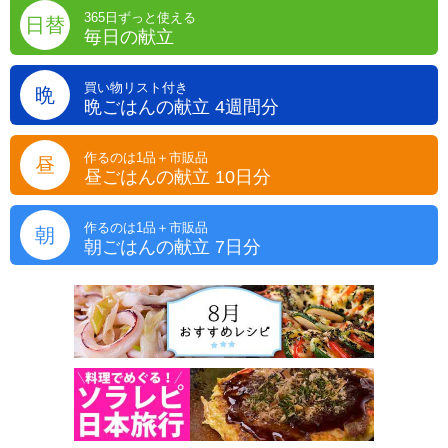
365日ずっと使える
日替
毎日の献立
買い物リスト付き
晩
晩ごはんの献立 4週間分
作るのは1品＋市販品
昼
昼ごはんの献立 10日分
作るのは1品＋市販品
朝
朝ごはんの献立 7日分