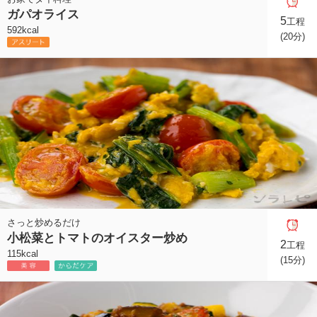
ガパオライス
5
工程
592kcal
(20分)
さっと炒めるだけ
小松菜とトマトのオイスター炒め
2
工程
115kcal
(15分)