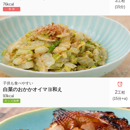
3
工程
76kcal
(15分)
子供も食べやすい
白菜のおかかオイマヨ和え
2
工程
93kcal
(15分+α)