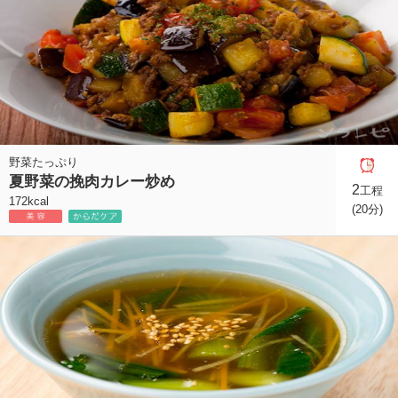
野菜たっぷり
夏野菜の挽肉カレー炒め
2
工程
172kcal
(20分)