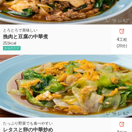
とろとろで美味しい
挽肉と豆腐の中華煮
4
工程
251kcal
(20分)
たっぷり野菜でも食べやすい
レタスと卵の中華炒め