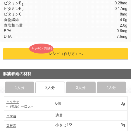
ビタミンB
0.28mg
1
ビタミンB
0.17mg
2
ビタミンC
8mg
食物繊維
4.0g
食塩相当量
2.0g
EPA
0.6mg
DHA
7.6mg
キッチンで便利
レシピ（作り方）へ
麻婆春雨の材料
1人分
2人分
3人分
4人分
キクラゲ
6個
3g
<（乾燥）一口大>
適量
ゴマ油
小さじ1/2
3g
豆板醤