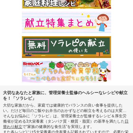
大切なあなたと家族に、管理栄養士監修のヘルシーなレシピや献立
を！「ソラレピ」
大切な家族だから、家庭では健康的でバランスの良い食事を提供した
い。だけど毎日のご飯やお弁当のおかずなどの献立を考えるのは大変…
そんなお悩みに「ソラレピ」は、管理栄養士が監修するレシピ＆厚生労
働省が定める3大栄養素（タンパク質・糖質・脂質）の基準を満たした
日
替わり献立
で“家族の健康的な食生活”を実現します。
また各レシピには5大栄養素の含有量も記載されていますので、必要な栄