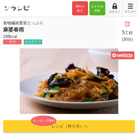
無料の
おすすめ
献立
特集
メニュー
ログイン
食物繊維豊富たっぷり
麻婆春雨
5
工程
248kcal
(30分)
キッチンで便利
”レシピ（作り方）へ