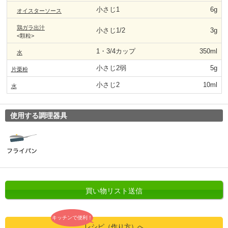
小さじ1
6g
オイスターソース
鶏ガラ出汁
小さじ1/2
3g
<顆粒>
1・3/4カップ
350ml
水
小さじ2弱
5g
片栗粉
小さじ2
10ml
水
使用する調理器具
買い物リスト送信
キッチンで便利！
レシピ（作り方）へ