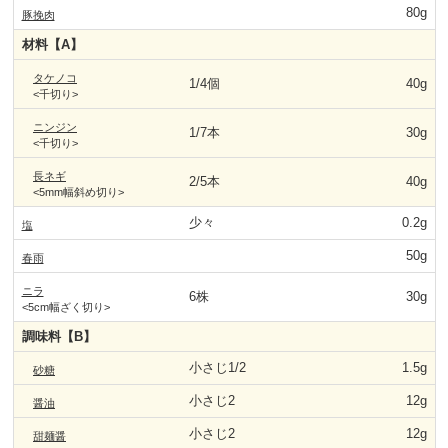
80g
豚挽肉
材料【A】
タケノコ
1/4個
40g
<千切り>
ニンジン
1/7本
30g
<千切り>
長ネギ
2/5本
40g
<5mm幅斜め切り>
少々
0.2g
塩
50g
春雨
ニラ
6株
30g
<5cm幅ざく切り>
調味料【B】
小さじ1/2
1.5g
砂糖
小さじ2
12g
醤油
小さじ2
12g
甜麺醤