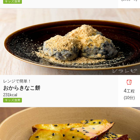
レンジで簡単！
おからきなこ餅
4
工程
231kcal
(10分)