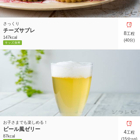
さっくり
チーズサブレ
8
工程
147kcal
(40分)
お子さまでも楽しめる！
ビール風ゼリー
4
工程
87kcal
(15分+α)