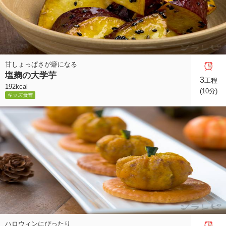
甘しょっぱさが癖になる
塩麹の大学芋
3
工程
192kcal
(10分)
ハロウィンにぴったり