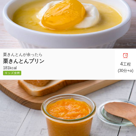
栗きんとんが余ったら
栗きんとんプリン
4
工程
181kcal
(30分+α)