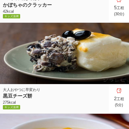
かぼちゃのクラッカー
5
工程
42kcal
(30分)
大人おやつに早変わり
黒豆チーズ餅
2
工程
275kcal
(5分)