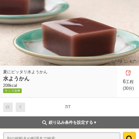
夏にピッタリ水ようかん
水ようかん
6
工程
208kcal
(30分)
7/7
絞り込み条件を設定する