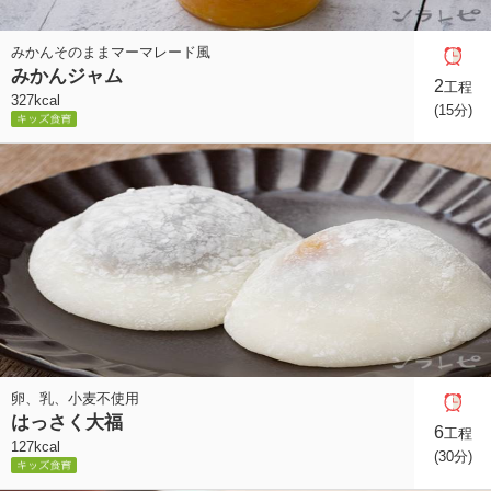
みかんそのままマーマレード風
みかんジャム
2
工程
327kcal
(15分)
卵、乳、小麦不使用
はっさく大福
6
工程
127kcal
(30分)