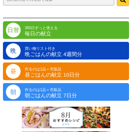
365日ずっと使える
日替
毎日の献立
買い物リスト付き
晩
晩ごはんの献立 4週間分
作るのは1品＋市販品
昼
昼ごはんの献立 10日分
作るのは1品＋市販品
朝
朝ごはんの献立 7日分