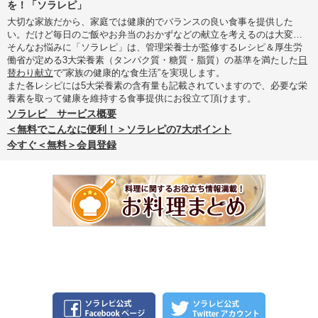
を！「ソラレピ」
大切な家族だから、家庭では健康的でバランスの良い食事を提供した
い。だけど毎日のご飯やお弁当のおかずなどの献立を考えるのは大変…
そんなお悩みに「ソラレピ」は、管理栄養士が監修するレシピ＆厚生労
働省が定める3大栄養素（タンパク質・糖質・脂質）の基準を満たした
日
替わり献立
で“家族の健康的な食生活”を実現します。
また各レシピには5大栄養素の含有量も記載されていますので、必要な栄
養素を取って健康を維持する食事提供にお役立て頂けます。
ソラレピ サービス概要
＜無料でこんなに便利！＞ソラレピの7大ポイント
今すぐ＜無料＞会員登録