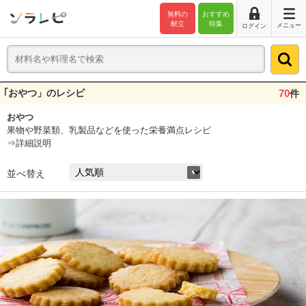
無料の
おすすめ
献立
特集
メニュー
ログイン
｢おやつ」のレシピ
70
件
おやつ
果物や野菜類、乳製品などを使った栄養満点レシピ
⇒詳細説明
並べ替え