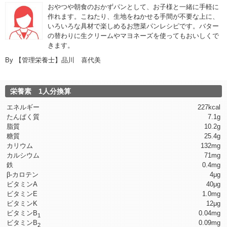
おやつや朝食のおかずパンとして、お子様と一緒に手軽に
作れます。こねたり、生地をねかせる手間が不要な上に、
いろいろな具材で楽しめるお惣菜パンレシピです。バター
の替わりに生クリームやマヨネーズを使ってもおいしくで
きます。
By
【管理栄養士】品川 喜代美
栄養素 1人分換算
エネルギー
227kcal
たんぱく質
7.1g
脂質
10.2g
糖質
25.4g
カリウム
132mg
カルシウム
71mg
鉄
0.4mg
β-カロテン
4μg
ビタミンA
40μg
ビタミンE
1.0mg
ビタミンK
12μg
ビタミンB
0.04mg
1
ビタミンB
0.09mg
2