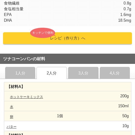
食物繊維
0.8g
食塩相当量
0.7g
EPA
1.6mg
DHA
18.5mg
キッチンで便利
レシピ（作り方）へ
ツナコーンパンの材料
1人分
2人分
3人分
4人分
【材料A】
200g
ホットケーキミックス
150ml
水
1個
50g
卵
10g
バター