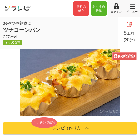
無料の
おすすめ
献立
特集
メニュー
ログイン
おやつや朝食に
ツナコーンパン
5
工程
227kcal
(30分)
キッチンで便利
”レシピ（作り方）へ