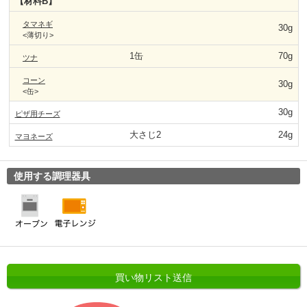
【材料B】
タマネギ
30g
<薄切り>
1缶
70g
ツナ
コーン
30g
<缶>
30g
ピザ用チーズ
大さじ2
24g
マヨネーズ
使用する調理器具
買い物リスト送信