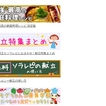
最高の家庭料理レシピ 決定版
献立もソラレピにおまかせ！献立特集まとめ
ヘルシー献立の使い方