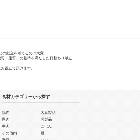
どの献立を考えるのは大変…
糖質・脂質）の基準を満たした
日替わり献立
にお役立て頂けます。
食材カテゴリーから探す
鶏肉
大豆製品
豚肉
乳製品
牛肉
ごはん
その他肉
麺
野菜
パン