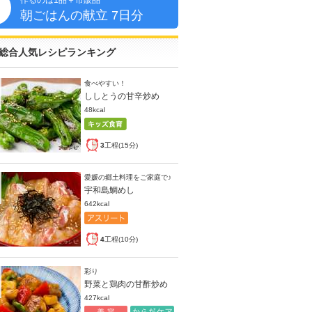
作るのは1品＋市販品
朝
朝ごはんの献立 7日分
総合人気レシピランキング
食べやすい！
ししとうの甘辛炒め
48kcal
3
工程(15分)
愛媛の郷土料理をご家庭で♪
宇和島鯛めし
642kcal
4
工程(10分)
彩り
野菜と鶏肉の甘酢炒め
427kcal