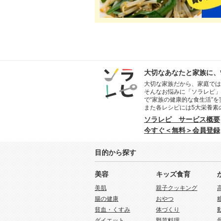
大切なあなたと家族に、
大切な家族だから、家庭では
そんなお悩みに「ソラレピ」
で“家族の健康的な食生活”
また各レシピには5大栄養素
ソラレピ サービス概要
今すぐ＜無料＞会員登録
目的から探す
美容
キッズ食育
美肌
親子クッキング
腸の健康
おやつ
貧血・くすみ
体づくり
ダイエット
野菜料理