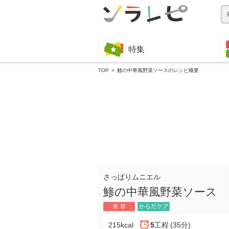
特集
TOP
鯵の中華風野菜ソースのレシピ概要
さっぱりムニエル
鯵の中華風野菜ソース
215kcal
5
工程
(35分)