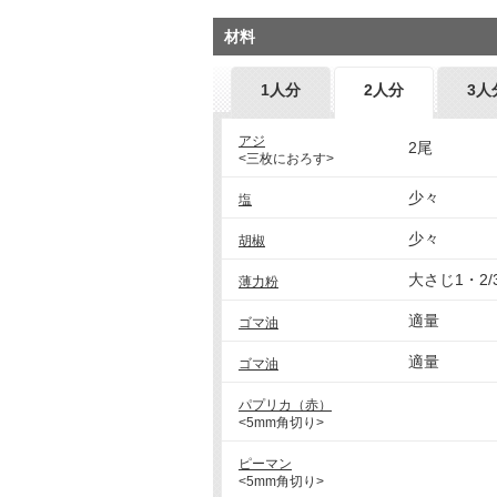
材料
1人分
2人分
3人
アジ
2尾
<三枚におろす>
少々
塩
少々
胡椒
大さじ1・2/
薄力粉
適量
ゴマ油
適量
ゴマ油
パプリカ（赤）
<5mm角切り>
ピーマン
<5mm角切り>