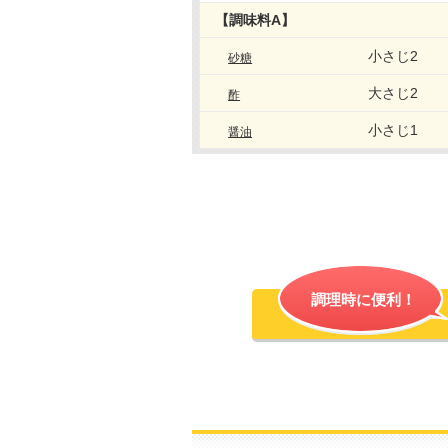
【調味料A】
小さじ2
砂糖
大さじ2
酢
小さじ1
醤油
調理時に便利！