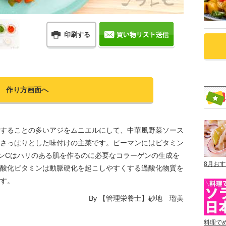
印刷する
作り方画面へ
することの多いアジをムニエルにして、中華風野菜ソース
さっぱりとした味付けの主菜です。ピーマンにはビタミン
ンCはハリのある肌を作るのに必要なコラーゲンの生成を
8月お
酸化ビタミンは動脈硬化を起こしやすくする過酸化物質を
す。
By
【管理栄養士】砂地 瑠美
料理で