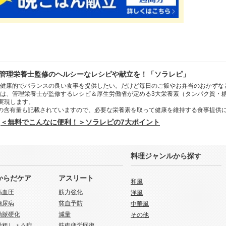
管理栄養士監修のヘルシーなレシピや献立を！「ソラレピ」
健康的でバランスの良い食事を提供したい。だけど毎日のご飯やお弁当のおかずな
は、管理栄養士が監修するレシピ＆厚生労働省が定める3大栄養素（タンパク質・
を実現します。
の含有量も記載されていますので、必要な栄養素を取って健康を維持する食事提供
＜無料でこんなに便利！＞ソラレピの7大ポイント
料理ジャンルから探す
からだケア
アスリート
和風
高血圧
筋力強化
洋風
糖尿病
貧血予防
中華風
動脈硬化
減量
その他
骨粗しょう症
筋肉疲労回復