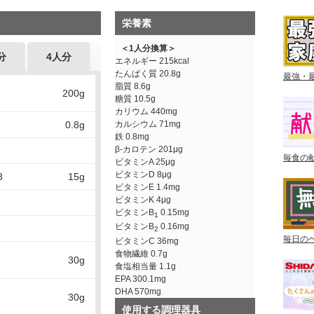
栄養素
＜1人分換算＞
分
4人分
エネルギー
215kcal
たんぱく質
20.8g
最強・
脂質
8.6g
200g
糖質
10.5g
カリウム
440mg
0.8g
カルシウム
71mg
鉄
0.8mg
β-カロテン
201μg
毎食の
ビタミンA
25μg
ビタミンD
8μg
3
15g
ビタミンE
1.4mg
ビタミンK
4μg
ビタミンB
0.15mg
1
ビタミンB
0.16mg
2
毎日の
ビタミンC
36mg
食物繊維
0.7g
30g
食塩相当量
1.1g
EPA
300.1mg
DHA
570mg
30g
使用する調理器具