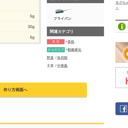
モグち
～
6g
30g
関連カテゴリ
6g
美肌
動脈硬化
野菜
魚貝類
主菜
中華風
作り方画面へ