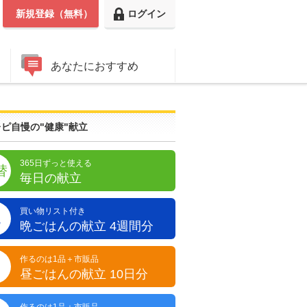
新規登録（無料）
ログイン
あなたにおすすめ
ピ自慢の"健康"献立
365日ずっと使える
替
毎日の献立
買い物リスト付き
晩
晩ごはんの献立 4週間分
作るのは1品＋市販品
昼
昼ごはんの献立 10日分