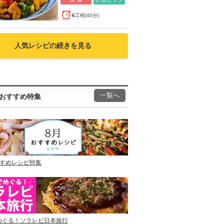
6
工程(40分)
人気レシピの続きを見る
一覧へ
おすすめ特集
すすめレシピ特集
めぐる！ソラレピ日本旅行