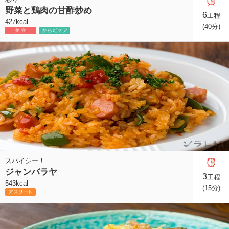
野菜と鶏肉の甘酢炒め
6
工程
427kcal
(40分)
スパイシー！
ジャンバラヤ
3
工程
543kcal
(15分)