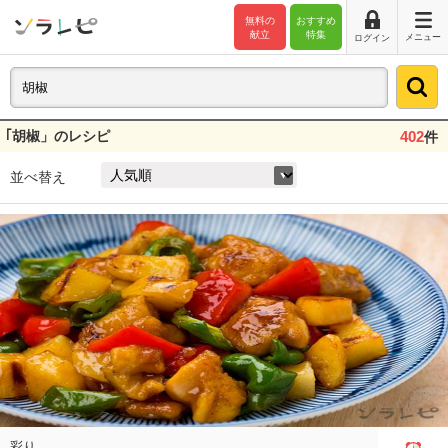
無料の
おすすめ
献立
特集
メニュー
ログイン
｢胡椒」のレシピ
402
件
並べ替え
彩り