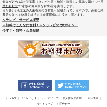
働省が定める3大栄養素（タンパク質・糖質・脂質）の基準を満たした
日
替わり献立
で“家族の健康的な食生活”を実現します。
また各レシピには5大栄養素の含有量も記載されていますので、必要な栄
養素を取って健康を維持する食事提供にお役立て頂けます。
ソラレピ サービス概要
＜無料でこんなに便利！＞ソラレピの7大ポイント
今すぐ＜無料＞会員登録
ヘルプ
ソラレピとは
レシピについて
個人情報保護方針
利用規約
サイトマップ
お問合わせ