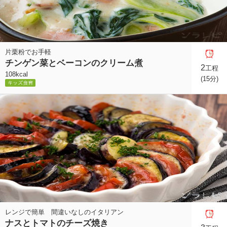
片栗粉でお手軽
チンゲン菜とベーコンのクリーム煮
2
工程
108kcal
(15分)
レンジで簡単 間違いなしのイタリアン
ナスとトマトのチーズ焼き