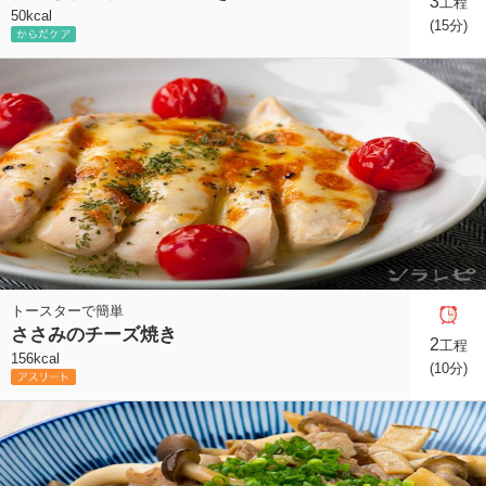
3
工程
50kcal
(15分)
トースターで簡単
ささみのチーズ焼き
2
工程
156kcal
(10分)