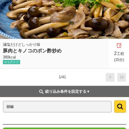
減塩だけどしっかり味
豚肉とキノコのポン酢炒め
2
工程
380kcal
(15分)
1/41
絞り込み条件を設定する