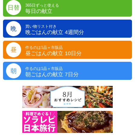
365日ずっと使える
日替
毎日の献立
買い物リスト付き
晩
晩ごはんの献立 4週間分
作るのは1品＋市販品
昼
昼ごはんの献立 10日分
作るのは1品＋市販品
朝
朝ごはんの献立 7日分