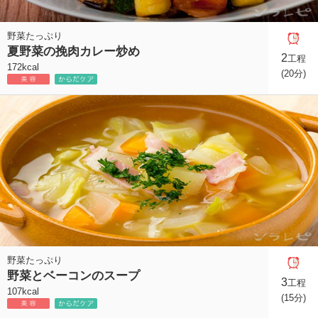
野菜たっぷり
夏野菜の挽肉カレー炒め
2
工程
172kcal
(20分)
野菜たっぷり
野菜とベーコンのスープ
3
工程
107kcal
(15分)