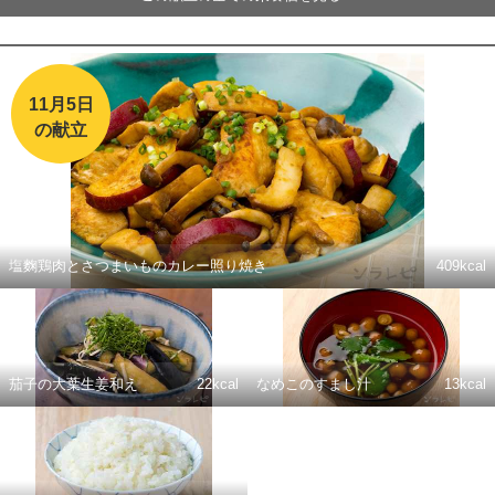
11月5日
の献立
塩麴鶏肉とさつまいものカレー照り焼き
409kcal
茄子の大葉生姜和え
22kcal
なめこのすまし汁
13kcal