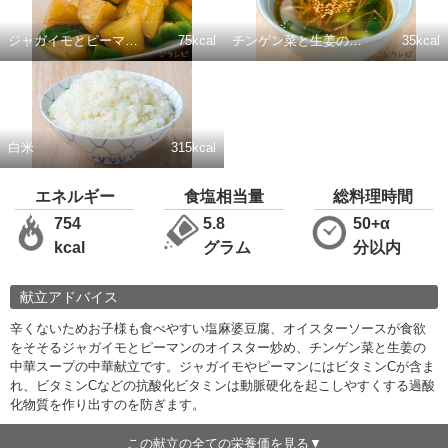
ジャガイモとピーマンのオイスター炒め
75kcal
チンゲン菜と生姜の中華スープ
35kcal
白米
315kcal
エネルギー
食塩相当量
総料理時間
754
5.8
50+α
kcal
グラム
分以内
献立アドバイス
辛くないためお子様も食べやすい塩麻婆豆腐、オイスターソースが食欲
をそそるジャガイモとピーマンのオイスター炒め、チンゲン菜と生姜の
中華スープの中華献立です。ジャガイモやピーマンにはビタミンCが含ま
れ、ビタミンCなどの抗酸化ビタミンは動脈硬化を起こしやすくする過酸
化物質を作り出すのを防ぎます。
この献立の全ての栄養価を見る