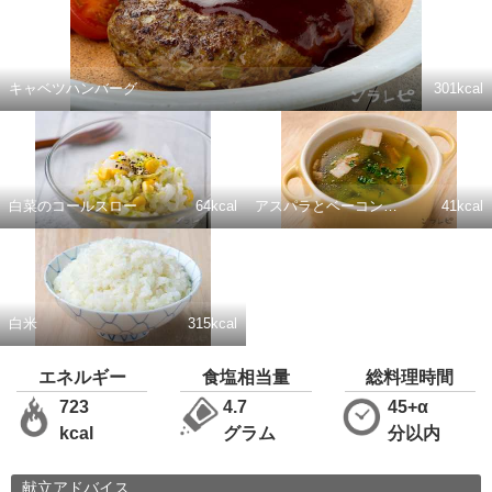
キャベツハンバーグ
301kcal
白菜のコールスロー
64kcal
アスパラとベーコンのコンソメスープ
41kcal
白米
315kcal
エネルギー
食塩相当量
総料理時間
723
4.7
45+α
kcal
グラム
分以内
献立アドバイス