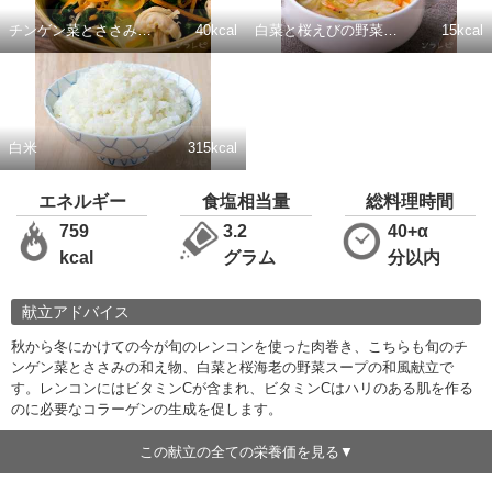
チンゲン菜とささみの和え物
40kcal
白菜と桜えびの野菜スープ
15kcal
白米
315kcal
エネルギー
食塩相当量
総料理時間
759
3.2
40+α
kcal
グラム
分以内
献立アドバイス
秋から冬にかけての今が旬のレンコンを使った肉巻き、こちらも旬のチ
ンゲン菜とささみの和え物、白菜と桜海老の野菜スープの和風献立で
す。レンコンにはビタミンCが含まれ、ビタミンCはハリのある肌を作る
のに必要なコラーゲンの生成を促します。
この献立の全ての栄養価を見る