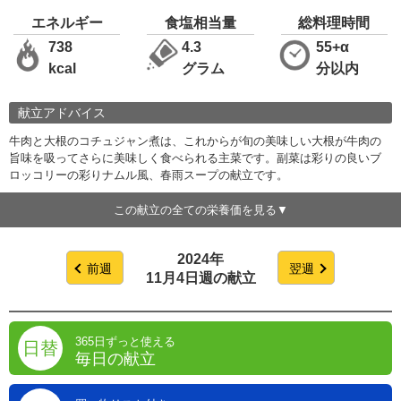
エネルギー
食塩相当量
総料理時間
738
4.3
55+α
kcal
グラム
分以内
献立アドバイス
牛肉と大根のコチュジャン煮は、これからが旬の美味しい大根が牛肉の
旨味を吸ってさらに美味しく食べられる主菜です。副菜は彩りの良いブ
ロッコリーの彩りナムル風、春雨スープの献立です。
この献立の全ての栄養価を見る
2024年
前週
翌週
11月4日週の献立
365日ずっと使える
日替
毎日の献立