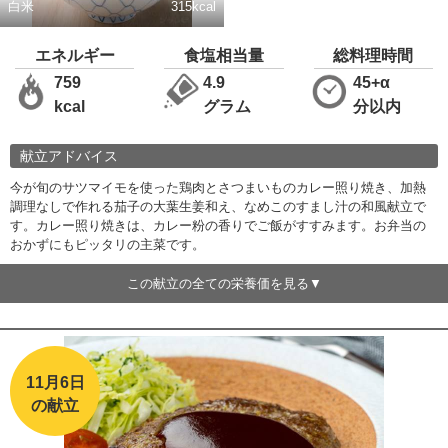
白米
315kcal
エネルギー
食塩相当量
総料理時間
759
4.9
45+α
kcal
グラム
分以内
献立アドバイス
今が旬のサツマイモを使った鶏肉とさつまいものカレー照り焼き、加熱
調理なしで作れる茄子の大葉生姜和え、なめこのすまし汁の和風献立で
す。カレー照り焼きは、カレー粉の香りでご飯がすすみます。お弁当の
おかずにもピッタリの主菜です。
この献立の全ての栄養価を見る
11月6日
の献立