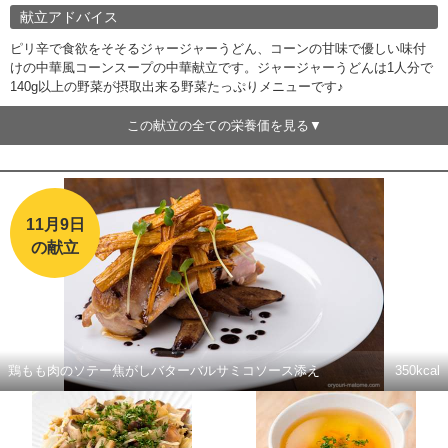
献立アドバイス
ピリ辛で食欲をそそるジャージャーうどん、コーンの甘味で優しい味付
けの中華風コーンスープの中華献立です。ジャージャーうどんは1人分で
140g以上の野菜が摂取出来る野菜たっぷりメニューです♪
この献立の全ての栄養価を見る
11月9日
の献立
鶏もも肉のソテー焦がしバターバルサミコソース添え
350kcal