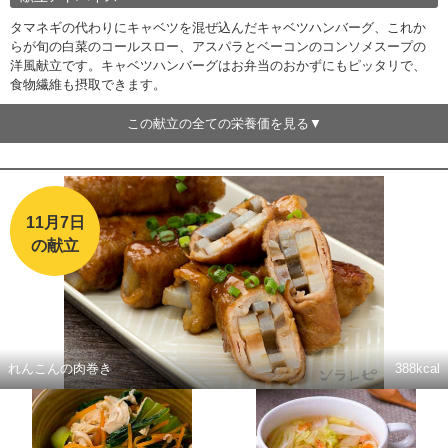
タマネギの代わりにキャベツを混ぜ込んだキャベツハンバーグ、これか
らが旬の白菜のコールスロー、アスパラとベーコンのコンソメスープの
洋風献立です。キャベツハンバーグはお弁当のおかずにもピッタリで、
食物繊維も摂取できます。
この献立の全ての栄養価を見る
11月7日
の献立
れんこんの肉巻き
388kcal