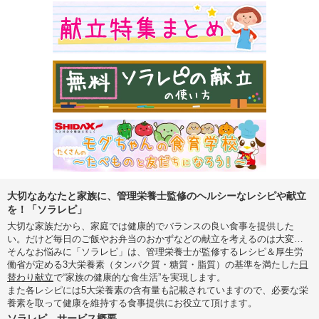
大切なあなたと家族に、管理栄養士監修のヘルシーなレシピや献立
を！「ソラレピ」
大切な家族だから、家庭では健康的でバランスの良い食事を提供した
い。だけど毎日のご飯やお弁当のおかずなどの献立を考えるのは大変…
そんなお悩みに「ソラレピ」は、管理栄養士が監修するレシピ＆厚生労
働省が定める3大栄養素（タンパク質・糖質・脂質）の基準を満たした
日
替わり献立
で“家族の健康的な食生活”を実現します。
また各レシピには5大栄養素の含有量も記載されていますので、必要な栄
養素を取って健康を維持する食事提供にお役立て頂けます。
ソラレピ サービス概要