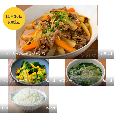
11月10日
の献立
牛肉と大根のコチュジャン煮
278kcal
ブロッコリーの彩りナムル風
88kcal
春雨スープ
56kcal
白米
315kcal