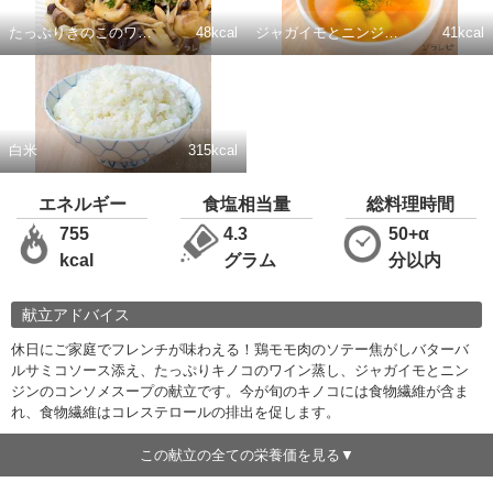
たっぷりきのこのワイン蒸し
48kcal
ジャガイモとニンジンのコンソメスープ
41kcal
白米
315kcal
エネルギー
食塩相当量
総料理時間
755
4.3
50+α
kcal
グラム
分以内
献立アドバイス
休日にご家庭でフレンチが味わえる！鶏モモ肉のソテー焦がしバターバ
ルサミコソース添え、たっぷりキノコのワイン蒸し、ジャガイモとニン
ジンのコンソメスープの献立です。今が旬のキノコには食物繊維が含ま
れ、食物繊維はコレステロールの排出を促します。
この献立の全ての栄養価を見る