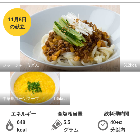
11月8日
の献立
ジャージャーうどん
512kcal
中華風コーンスープ
135kcal
エネルギー
食塩相当量
総料理時間
648
5.5
40+α
kcal
グラム
分以内