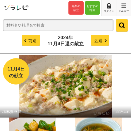
無料の
おすすめ
献立
特集
メニュー
ログイン
2024年
前週
翌週
11月4日週の献立
11月4日
の献立
塩麻婆豆腐
329kcal