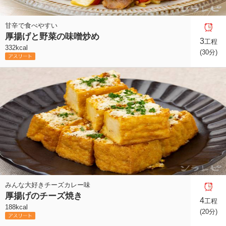
甘辛で食べやすい
厚揚げと野菜の味噌炒め
3
工程
332kcal
(30分)
みんな大好きチーズカレー味
厚揚げのチーズ焼き
4
工程
188kcal
(20分)