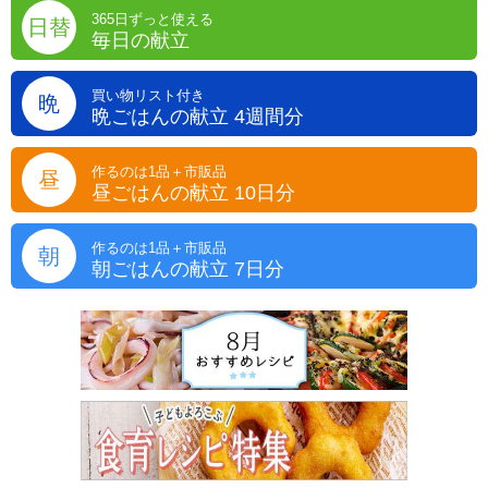
365日ずっと使える
日替
毎日の献立
買い物リスト付き
晩
晩ごはんの献立 4週間分
作るのは1品＋市販品
昼
昼ごはんの献立 10日分
作るのは1品＋市販品
朝
朝ごはんの献立 7日分