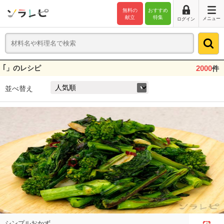
無料の
おすすめ
献立
特集
メニュー
ログイン
｢」のレシピ
2000
件
並べ替え
シンプルおかず