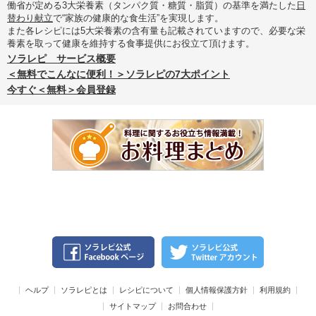
働省が定める3大栄養素（タンパク質・糖質・脂質）の基準を満たした
日
替わり献立
で“家族の健康的な食生活”を実現します。
また各レシピには5大栄養素の含有量も記載されていますので、必要な栄
養素を取って健康を維持する食事提供にお役立て頂けます。
ソラレピ サービス概要
＜無料でこんなに便利！＞ソラレピの7大ポイント
今すぐ＜無料＞会員登録
ヘルプ
ソラレピとは
レシピについて
個人情報保護方針
利用規約
サイトマップ
お問合わせ