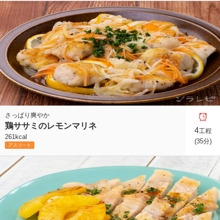
さっぱり爽やか
鶏ササミのレモンマリネ
4
工程
261kcal
(35分)