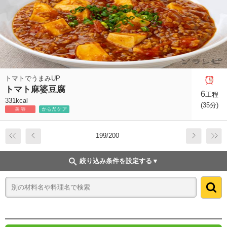
トマトでうまみUP
トマト麻婆豆腐
6
工程
331kcal
(35分)
199/200
絞り込み条件を設定する