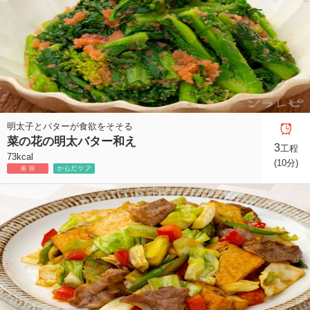
明太子とバターが食欲をそそる
菜の花の明太バター和え
3
工程
73kcal
(10分)