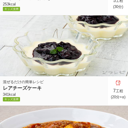
5
工程
253kcal
(30分)
混ぜるだけの簡単レシピ
レアチーズケーキ
7
工程
341kcal
(20分+α)