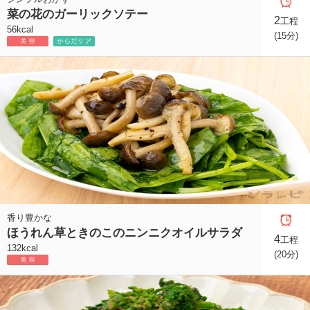
菜の花のガーリックソテー
2
工程
56kcal
(15分)
香り豊かな
ほうれん草ときのこのニンニクオイルサラダ
4
工程
132kcal
(20分)