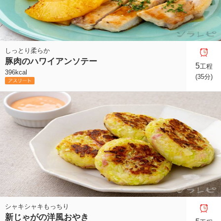
しっとり柔らか
豚肉のハワイアンソテー
5
工程
396kcal
(35分)
シャキシャキもっちり
新じゃがの洋風おやき