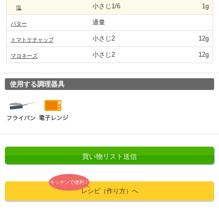
小さじ1/6
1g
塩
適量
バター
小さじ2
12g
トマトケチャップ
小さじ2
12g
マヨネーズ
使用する調理器具
買い物リスト送信
キッチンで便利！
レシピ（作り方）へ