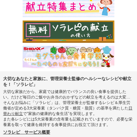
大切なあなたと家族に、管理栄養士監修のヘルシーなレシピや献立
を！「ソラレピ」
大切な家族だから、家庭では健康的でバランスの良い食事を提供した
い。だけど毎日のご飯やお弁当のおかずなどの献立を考えるのは大変…
そんなお悩みに「ソラレピ」は、管理栄養士が監修するレシピ＆厚生労
働省が定める3大栄養素（タンパク質・糖質・脂質）の基準を満たした
日
替わり献立
で“家族の健康的な食生活”を実現します。
また各レシピには5大栄養素の含有量も記載されていますので、必要な栄
養素を取って健康を維持する食事提供にお役立て頂けます。
ソラレピ サービス概要