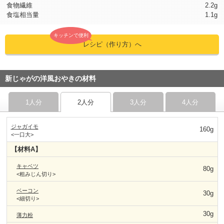
食物繊維
2.2g
食塩相当量
1.1g
キッチンで便利
レシピ（作り方）へ
新じゃがの洋風おやきの材料
1人分
2人分
3人分
4人分
ジャガイモ
160g
<一口大>
【材料A】
キャベツ
80g
<粗みじん切り>
ベーコン
30g
<細切り>
30g
薄力粉