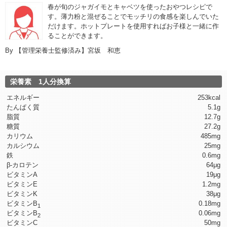
春が旬のジャガイモとキャベツを使ったおやつレシピで
す。薄力粉と混ぜることでモッチリの食感を楽しんでいた
だけます。ホットプレートを使用すればお子様と一緒に作
ることができます。
By
【管理栄養士監修済み】宮坂 和恵
栄養素 1人分換算
エネルギー
253kcal
たんぱく質
5.1g
脂質
12.7g
糖質
27.2g
カリウム
485mg
カルシウム
25mg
鉄
0.6mg
β-カロテン
64μg
ビタミンA
19μg
ビタミンE
1.2mg
ビタミンK
38μg
ビタミンB
0.18mg
1
ビタミンB
0.06mg
2
ビタミンC
50mg