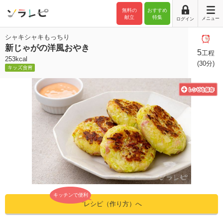
無料の
おすすめ
献立
特集
メニュー
ログイン
シャキシャキもっちり
新じゃがの洋風おやき
5
工程
253kcal
(30分)
キッチンで便利
”レシピ（作り方）へ