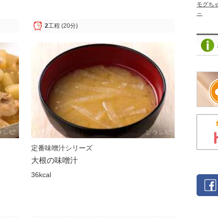
モグち
～
2
工程
(20分)
定番味噌汁シリーズ
大根の味噌汁
36kcal