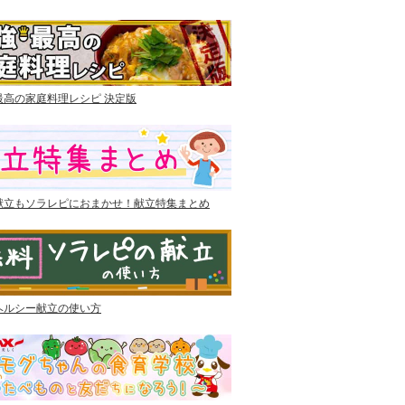
最高の家庭料理レシピ 決定版
献立もソラレピにおまかせ！献立特集まとめ
ヘルシー献立の使い方