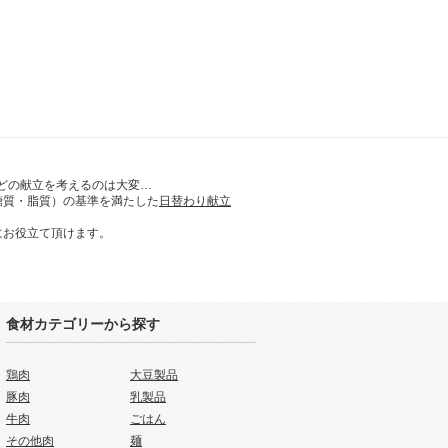
どの献立を考えるのは大変…
糖質・脂質）の基準を満たした
日替わり献立
にお役立て頂けます。
食材カテゴリーから探す
鶏肉
大豆製品
豚肉
乳製品
牛肉
ごはん
その他肉
麺