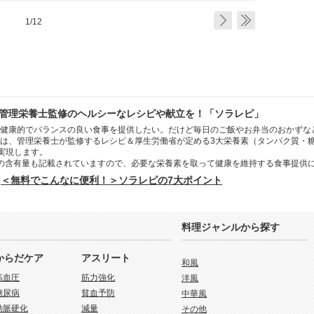
1/12
管理栄養士監修のヘルシーなレシピや献立を！「ソラレピ」
健康的でバランスの良い食事を提供したい。だけど毎日のご飯やお弁当のおかずな
は、管理栄養士が監修するレシピ＆厚生労働省が定める3大栄養素（タンパク質・
を実現します。
の含有量も記載されていますので、必要な栄養素を取って健康を維持する食事提供
＜無料でこんなに便利！＞ソラレピの7大ポイント
料理ジャンルから探す
からだケア
アスリート
和風
高血圧
筋力強化
洋風
糖尿病
貧血予防
中華風
動脈硬化
減量
その他