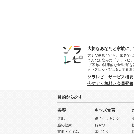
大切なあなたと家族に、
大切な家族だから、家庭では
そんなお悩みに「ソラレピ」
で“家族の健康的な食生活”
また各レシピには5大栄養素
ソラレピ サービス概要
今すぐ＜無料＞会員登録
目的から探す
美容
キッズ食育
美肌
親子クッキング
腸の健康
おやつ
貧血・くすみ
体づくり