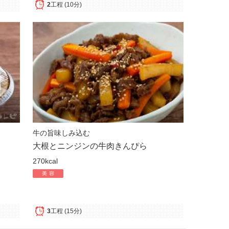
2
工程
(10分)
牛の旨味しみ込む
大根とニンジンの牛肉きんぴら
270kcal
3
工程
(15分)