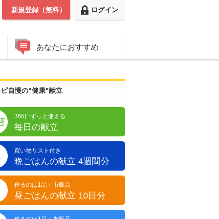
新規登録（無料）
ログイン
あなたにおすすめ
ピ自慢の"健康"献立
365日ずっと使える
替
毎日の献立
買い物リスト付き
晩
晩ごはんの献立 4週間分
作るのは1品＋市販品
昼
昼ごはんの献立 10日分