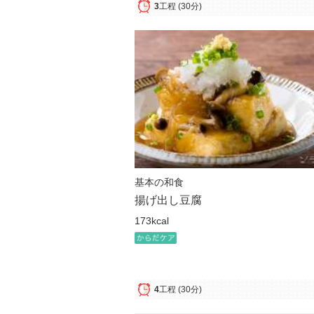
3
工程
(30分)
基本の和食
揚げ出し豆腐
173kcal
4
工程
(30分)