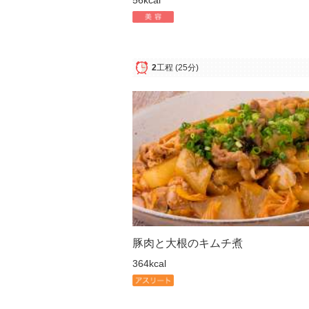
2
工程
(25分)
豚肉と大根のキムチ煮
364kcal