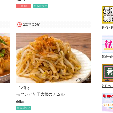
2
工程
(10分)
最強・
毎食の
毎日の
ゴマ香る
モヤシと切干大根のナムル
66kcal