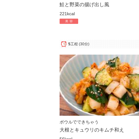
鮭と野菜の揚げ出し風
221kcal
5
工程
(30分)
ボウルでできちゃう
大根とキュウリのキムチ和え
56kcal