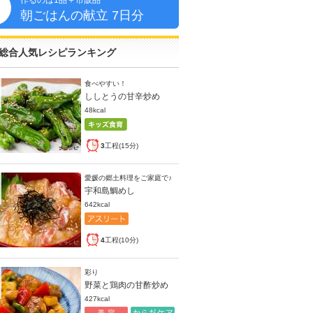
作るのは1品＋市販品
朝
朝ごはんの献立 7日分
総合人気レシピランキング
食べやすい！
ししとうの甘辛炒め
48kcal
3
工程(15分)
愛媛の郷土料理をご家庭で♪
宇和島鯛めし
642kcal
4
工程(10分)
彩り
野菜と鶏肉の甘酢炒め
427kcal