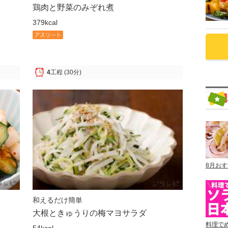
鶏肉と野菜のみぞれ煮
379kcal
4
工程
(30分)
8月お
和えるだけ簡単
大根ときゅうりの梅マヨサラダ
料理で
54kcal