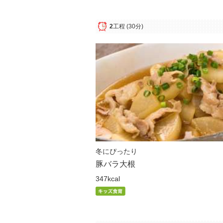
2
工程
(30分)
冬にぴったり
豚バラ大根
347kcal