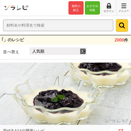
無料の
おすすめ
献立
特集
メニュー
ログイン
｢」のレシピ
2000
件
並べ替え
混ぜるだけの簡単レシピ