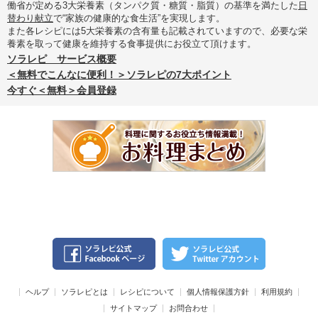
働省が定める3大栄養素（タンパク質・糖質・脂質）の基準を満たした
日
替わり献立
で“家族の健康的な食生活”を実現します。
また各レシピには5大栄養素の含有量も記載されていますので、必要な栄
養素を取って健康を維持する食事提供にお役立て頂けます。
ソラレピ サービス概要
＜無料でこんなに便利！＞ソラレピの7大ポイント
今すぐ＜無料＞会員登録
ヘルプ
ソラレピとは
レシピについて
個人情報保護方針
利用規約
サイトマップ
お問合わせ