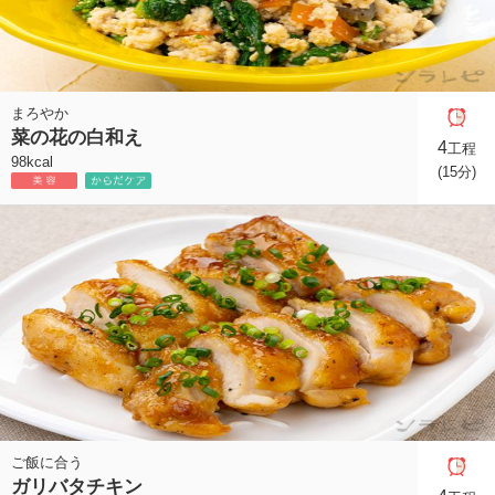
まろやか
菜の花の白和え
4
工程
98kcal
(15分)
ご飯に合う
ガリバタチキン