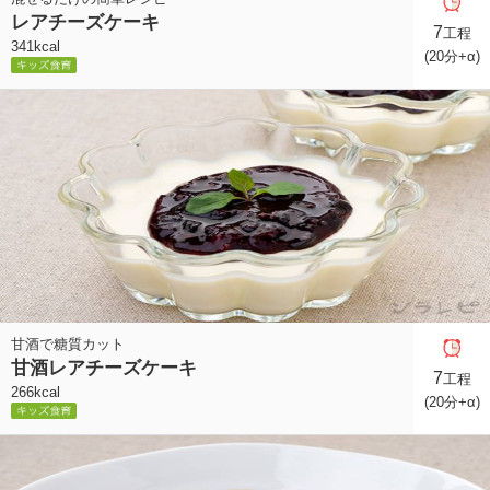
レアチーズケーキ
7
工程
341kcal
(20分+α)
甘酒で糖質カット
甘酒レアチーズケーキ
7
工程
266kcal
(20分+α)