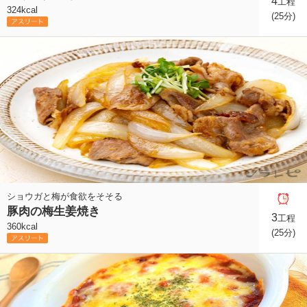
4
工程
324kcal
(25分)
ショウガと梅が食欲をそそる
豚肉の梅生姜焼き
3
工程
360kcal
(25分)