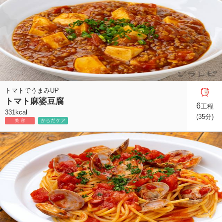
トマトでうまみUP
トマト麻婆豆腐
6
工程
331kcal
(35分)