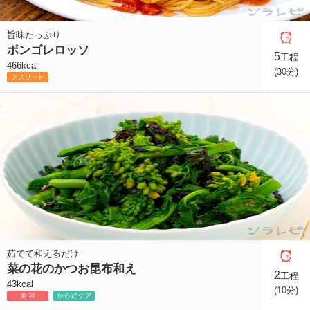
旨味たっぷり
ボンゴレロッソ
5
工程
466kcal
(30分)
茹でて和えるだけ
菜の花のかつお昆布和え
2
工程
43kcal
(10分)