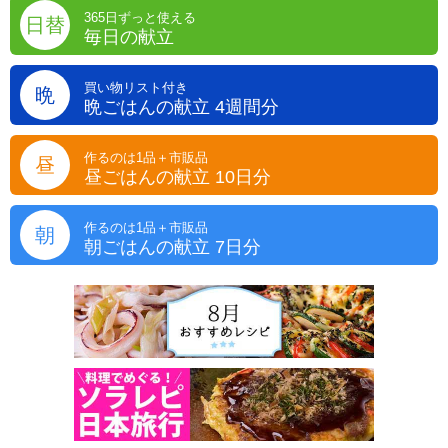
365日ずっと使える
日替
毎日の献立
買い物リスト付き
晩
晩ごはんの献立 4週間分
作るのは1品＋市販品
昼
昼ごはんの献立 10日分
作るのは1品＋市販品
朝
朝ごはんの献立 7日分