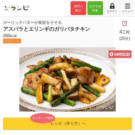
無料の
おすすめ
献立
特集
メニュー
ログイン
ガーリックバターが食欲をそそる
アスパラとエリンギのガリバタチキン
4
工程
280kcal
(25分)
キッチンで便利
”レシピ（作り方）へ