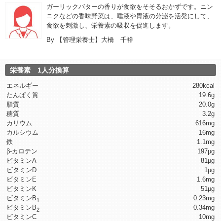
ガーリックバターの香りが食欲をそそるおかずです。ニン
ニクなどの香味野菜は、唾液や胃液の分泌を活発にして、
食欲を刺激し、栄養素の吸収を促進します。
By
【管理栄養士】大橋 千裕
栄養素 1人分換算
エネルギー
280kcal
たんぱく質
19.6g
脂質
20.0g
糖質
3.2g
カリウム
616mg
カルシウム
16mg
鉄
1.1mg
β-カロテン
197μg
ビタミンA
81μg
ビタミンD
1μg
ビタミンE
1.6mg
ビタミンK
51μg
ビタミンB
0.23mg
1
ビタミンB
0.34mg
2
ビタミンC
10mg