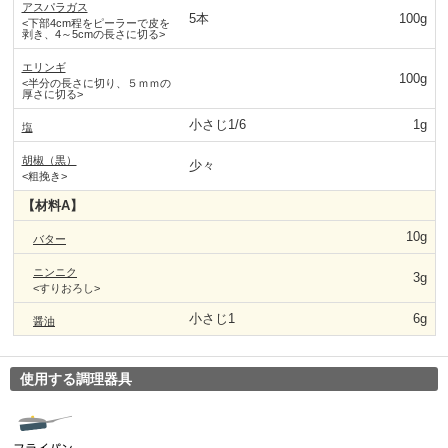
アスパラガス
5本
100g
<下部4cm程をピーラーで皮を
剥き、4～5cmの長さに切る>
エリンギ
100g
<半分の長さに切り、５ｍｍの
厚さに切る>
小さじ1/6
1g
塩
胡椒（黒）
少々
<粗挽き>
【材料A】
10g
バター
ニンニク
3g
<すりおろし>
小さじ1
6g
醤油
使用する調理器具