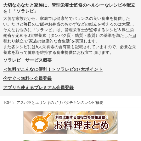
大切なあなたと家族に、管理栄養士監修のヘルシーなレシピや献立
を！「ソラレピ」
大切な家族だから、家庭では健康的でバランスの良い食事を提供した
い。だけど毎日のご飯やお弁当のおかずなどの献立を考えるのは大変…
そんなお悩みに「ソラレピ」は、管理栄養士が監修するレシピ＆厚生労
働省が定める3大栄養素（タンパク質・糖質・脂質）の基準を満たした
日
替わり献立
で“家族の健康的な食生活”を実現します。
また各レシピには5大栄養素の含有量も記載されていますので、必要な栄
養素を取って健康を維持する食事提供にお役立て頂けます。
ソラレピ サービス概要
＜無料でこんなに便利！＞ソラレピの7大ポイント
今すぐ＜無料＞会員登録
アプリも使えるプレミアム会員登録
TOP
アスパラとエリンギのガリバタチキンのレシピ概要