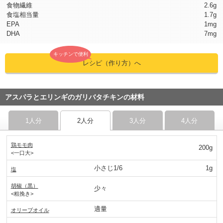
食物繊維
2.6g
食塩相当量
1.7g
EPA
1mg
DHA
7mg
キッチンで便利
レシピ（作り方）へ
アスパラとエリンギのガリバタチキンの材料
1人分
2人分
3人分
4人分
鶏モモ肉
200g
<一口大>
小さじ1/6
1g
塩
胡椒（黒）
少々
<粗挽き>
適量
オリーブオイル