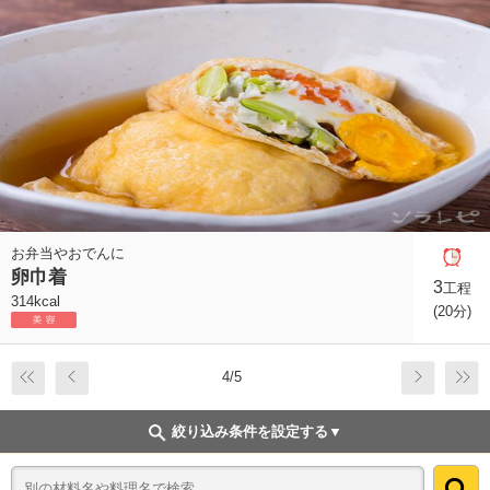
お弁当やおでんに
卵巾着
3
工程
314kcal
(20分)
4/5
絞り込み条件を設定する