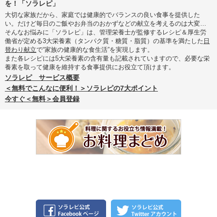
を！「ソラレピ」
大切な家族だから、家庭では健康的でバランスの良い食事を提供した
い。だけど毎日のご飯やお弁当のおかずなどの献立を考えるのは大変…
そんなお悩みに「ソラレピ」は、管理栄養士が監修するレシピ＆厚生労
働省が定める3大栄養素（タンパク質・糖質・脂質）の基準を満たした
日
替わり献立
で“家族の健康的な食生活”を実現します。
また各レシピには5大栄養素の含有量も記載されていますので、必要な栄
養素を取って健康を維持する食事提供にお役立て頂けます。
ソラレピ サービス概要
＜無料でこんなに便利！＞ソラレピの7大ポイント
今すぐ＜無料＞会員登録