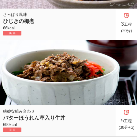
さっぱり風味
ひじきの梅煮
3
工程
66kcal
(20分)
絶妙な組み合わせ
バターほうれん草入り牛丼
5
工程
690kcal
(30分+α)