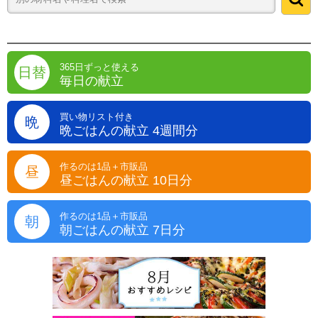
365日ずっと使える
日替
毎日の献立
買い物リスト付き
晩
晩ごはんの献立 4週間分
作るのは1品＋市販品
昼
昼ごはんの献立 10日分
作るのは1品＋市販品
朝
朝ごはんの献立 7日分