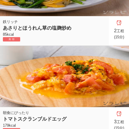
鉄リッチ
あさりとほうれん草の塩麹炒め
2
工程
85kcal
(15分)
朝食にぴったり
トマトスクランブルドエッグ
3
工程
179kcal
(15分)