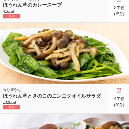
ほうれん草のカレースープ
3
工程
41kcal
(15分)
香り豊かな
ほうれん草ときのこのニンニクオイルサラダ
4
工程
132kcal
(20分)