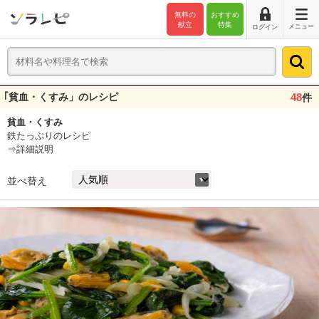
無料の
おすすめ
献立
特集
メニュー
ログイン
｢貧血・くすみ」のレシピ
48
件
貧血・くすみ
鉄たっぷりのレシピ
⇒詳細説明
並べ替え