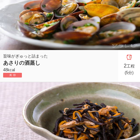
旨味がぎゅっと詰まった
あさりの酒蒸し
2
工程
48kcal
(5分)