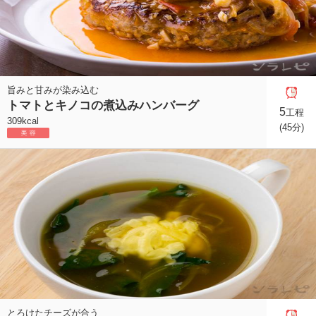
旨みと甘みが染み込む
トマトとキノコの煮込みハンバーグ
5
工程
309kcal
(45分)
とろけたチーズが合う