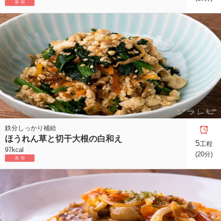
鉄分しっかり補給
ほうれん草と切干大根の白和え
5
工程
97kcal
(20分)