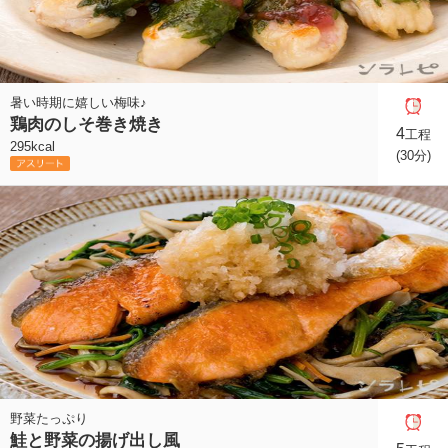
暑い時期に嬉しい梅味♪
鶏肉のしそ巻き焼き
4
工程
295kcal
(30分)
野菜たっぷり
鮭と野菜の揚げ出し風