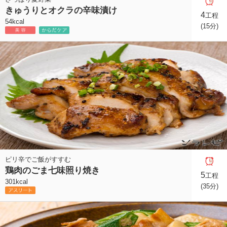
きゅうりとオクラの辛味漬け
4
工程
54kcal
(15分)
ピリ辛でご飯がすすむ
鶏肉のごま七味照り焼き
5
工程
301kcal
(35分)