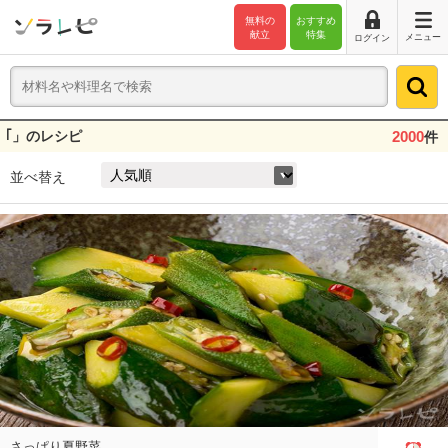
無料の
おすすめ
献立
特集
メニュー
ログイン
｢」のレシピ
2000
件
並べ替え
さっぱり夏野菜