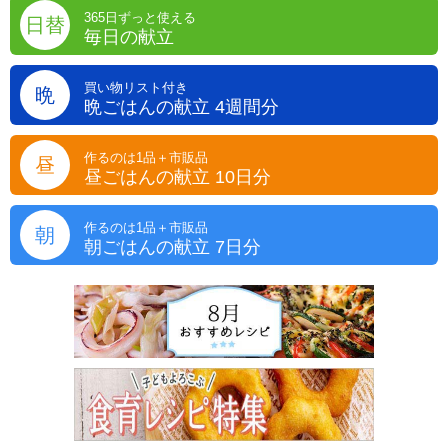
365日ずっと使える
日替
毎日の献立
買い物リスト付き
晩
晩ごはんの献立 4週間分
作るのは1品＋市販品
昼
昼ごはんの献立 10日分
作るのは1品＋市販品
朝
朝ごはんの献立 7日分