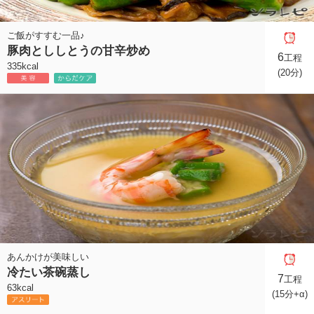
ご飯がすすむ一品♪
豚肉とししとうの甘辛炒め
6
工程
335kcal
(20分)
あんかけが美味しい
冷たい茶碗蒸し
7
工程
63kcal
(15分+α)