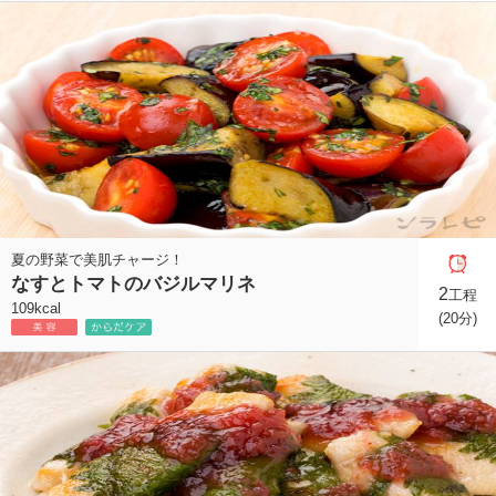
夏の野菜で美肌チャージ！
なすとトマトのバジルマリネ
2
工程
109kcal
(20分)