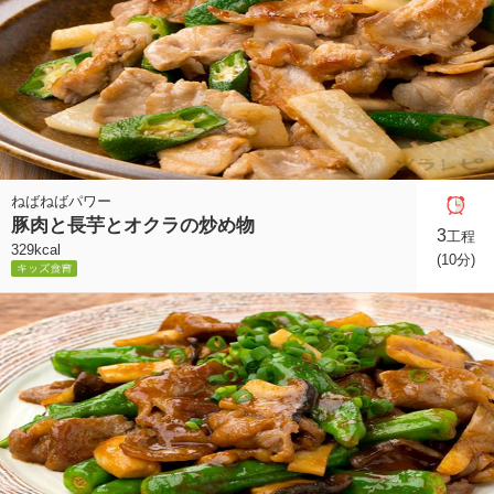
ねばねばパワー
豚肉と長芋とオクラの炒め物
3
工程
329kcal
(10分)