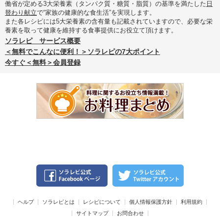
働省が定める3大栄養素（タンパク質・糖質・脂質）の基準を満たした
日
替わり献立
で“家族の健康的な食生活”を実現します。
また各レシピには5大栄養素の含有量も記載されていますので、必要な栄
養素を取って健康を維持する食事提供にお役立て頂けます。
ソラレピ サービス概要
＜無料でこんなに便利！＞ソラレピの7大ポイント
今すぐ＜無料＞会員登録
ヘルプ
ソラレピとは
レシピについて
個人情報保護方針
利用規約
サイトマップ
お問合わせ