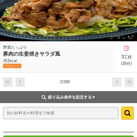
野菜たっぷり
豚肉の生姜焼きサラダ風
3
工程
351kcal
(35分)
2/200
絞り込み条件を設定する