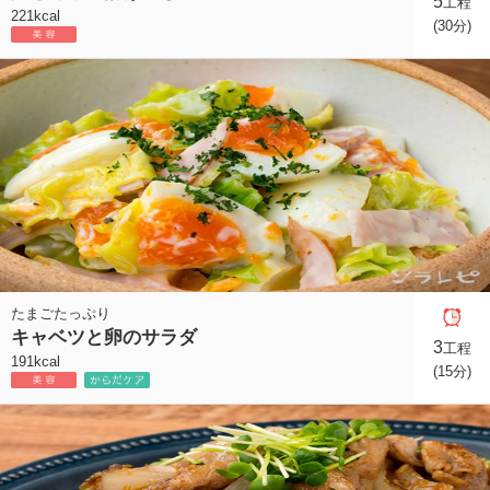
5
工程
221kcal
(30分)
たまごたっぷり
キャベツと卵のサラダ
3
工程
191kcal
(15分)