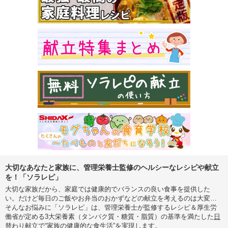
大切なあなたと家族に、管理栄養士監修のヘルシーなレシピや献立
を！「ソラレピ」
大切な家族だから、家庭では健康的でバランスの良い食事を提供した
い。だけど毎日のご飯やお弁当のおかずなどの献立を考えるのは大変…
そんなお悩みに「ソラレピ」は、管理栄養士が監修するレシピ＆厚生労
働省が定める3大栄養素（タンパク質・糖質・脂質）の基準を満たした
日
替わり献立
で“家族の健康的な食生活”を実現します。