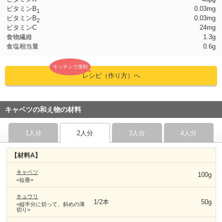
ビタミンB
0.03mg
1
ビタミンB
0.03mg
2
ビタミンC
24mg
食物繊維
1.3g
食塩相当量
0.6g
キッチンで便利
レシピ（作り方）へ
キャベツの和え物の材料
1人分
2人分
3人分
4人分
【材料A】
キャベツ
100g
<短冊>
キュウリ
1/2本
50g
<縦半分に切って、斜めの薄
切り>