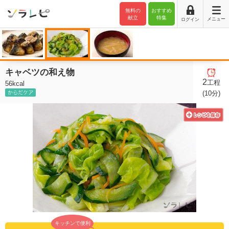
無料の
おすすめ
献立
特集
メニュー
ログイン
キャベツの和え物
2
工程
56kcal
(10分)
キッチンで便利