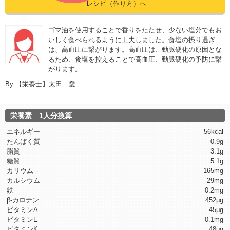
”レシピ（作り方）へ
ゴマ油を使用することで香りをたたせ、少ない塩分でもお
いしく食べられるように工夫しました。食塩の摂り過ぎ
は、高血圧に繋がります。高血圧は、動脈硬化の原因とな
るため、食塩を控えることで高血圧、動脈硬化の予防に繋
がります。
By
【栄養士】太田 愛
栄養素 1人分換算
エネルギー
56kcal
たんぱく質
0.9g
脂質
3.1g
糖質
5.1g
カリウム
165mg
カルシウム
29mg
鉄
0.2mg
β-カロテン
452μg
ビタミンA
45μg
ビタミンE
0.1mg
ビタミンK
48μg