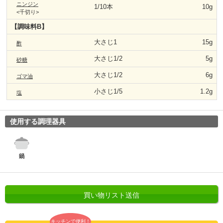
ニンジン
1/10本
10g
<千切り>
【調味料B】
大さじ1
15g
酢
大さじ1/2
5g
砂糖
大さじ1/2
6g
ゴマ油
小さじ1/5
1.2g
塩
使用する調理器具
買い物リスト送信
キッチンで便利！