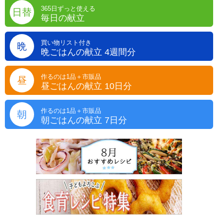
365日ずっと使える
日替
毎日の献立
買い物リスト付き
晩
晩ごはんの献立 4週間分
作るのは1品＋市販品
昼
昼ごはんの献立 10日分
作るのは1品＋市販品
朝
朝ごはんの献立 7日分