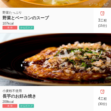
野菜たっぷり
野菜とベーコンのスープ
3
工程
107kcal
(15分)
小麦粉不使用
長芋のお好み焼き
4
工程
209kcal
(30分)