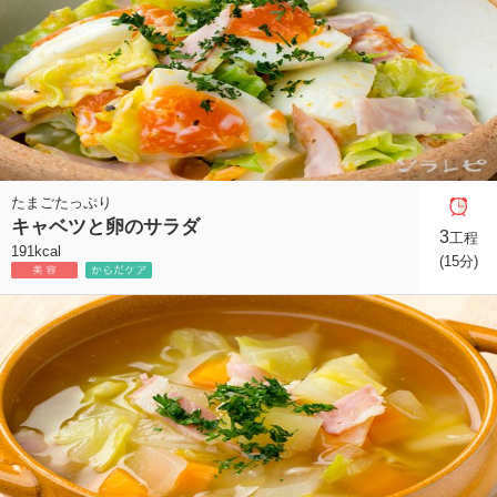
たまごたっぷり
キャベツと卵のサラダ
3
工程
191kcal
(15分)