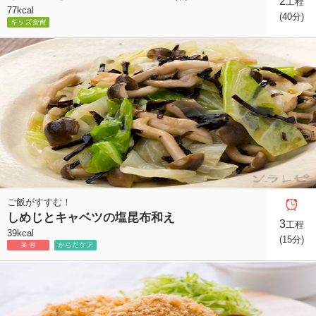
2
工程
77kcal
(40分)
ご飯がすすむ！
しめじとキャベツの塩昆布和え
3
工程
39kcal
(15分)