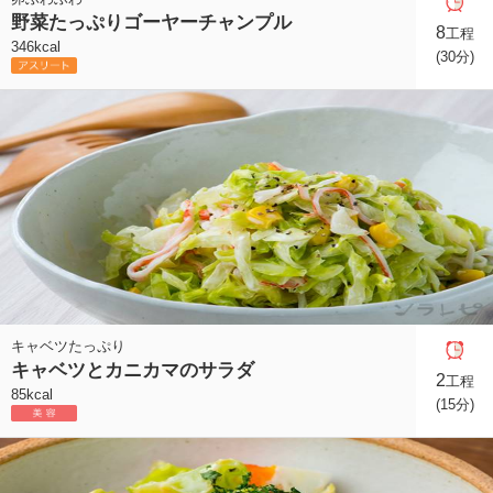
野菜たっぷりゴーヤーチャンプル
8
工程
346kcal
(30分)
キャベツたっぷり
キャベツとカニカマのサラダ
2
工程
85kcal
(15分)