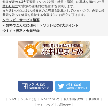
働省が定める3大栄養素（タンパク質・糖質・脂質）の基準を満たした
日
替わり献立
で“家族の健康的な食生活”を実現します。
また各レシピには5大栄養素の含有量も記載されていますので、必要な栄
養素を取って健康を維持する食事提供にお役立て頂けます。
ソラレピ サービス概要
＜無料でこんなに便利！＞ソラレピの7大ポイント
今すぐ＜無料＞会員登録
ヘルプ
ソラレピとは
レシピについて
個人情報保護方針
利用規約
サイトマップ
お問合わせ