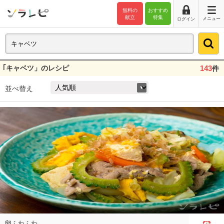
無料の
おすすめ
献立
特集
メニュー
ログイン
｢キャベツ」のレシピ
143
件
並べ替え
卵ふわふわ