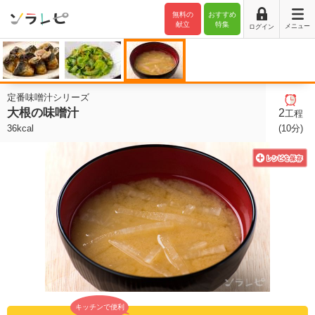
無料の
おすすめ
献立
特集
メニュー
ログイン
定番味噌汁シリーズ
大根の味噌汁
2
工程
36kcal
(10分)
キッチンで便利