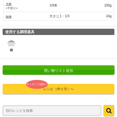
大根
1/8本
100g
<千切り>
大さじ1・1/3
24g
味噌
使用する調理器具
買い物リスト送信
キッチンで便利！
レシピ（作り方）へ