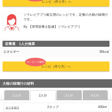
”レシピ（作り方）へ
ソラレピアプリ献立用のレシピです。定番の大根の味噌汁
です。
By
【管理栄養士監修】ソラレピアプリ
栄養素 1人分換算
エネルギー
36kcal
キッチンで便利
レシピ（作り方）へ
大根の味噌汁の材料
1人分
2人分
3人分
4人分
2カップ
400ml
カツオ出汁