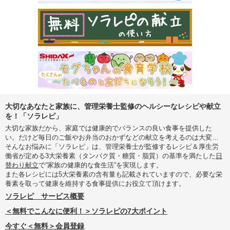
大切なあなたと家族に、管理栄養士監修のヘルシーなレシピや献立
を！「ソラレピ」
大切な家族だから、家庭では健康的でバランスの良い食事を提供した
い。だけど毎日のご飯やお弁当のおかずなどの献立を考えるのは大変…
そんなお悩みに「ソラレピ」は、管理栄養士が監修するレシピ＆厚生労
働省が定める3大栄養素（タンパク質・糖質・脂質）の基準を満たした
日
替わり献立
で“家族の健康的な食生活”を実現します。
また各レシピには5大栄養素の含有量も記載されていますので、必要な栄
養素を取って健康を維持する食事提供にお役立て頂けます。
ソラレピ サービス概要
＜無料でこんなに便利！＞ソラレピの7大ポイント
今すぐ＜無料＞会員登録