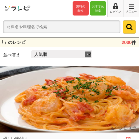
無料の
おすすめ
献立
特集
メニュー
ログイン
｢」のレシピ
2000
件
並べ替え
優しい味付け