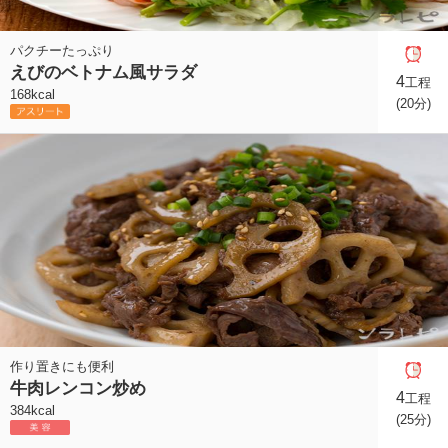
パクチーたっぷり
えびのベトナム風サラダ
4
工程
168kcal
(20分)
作り置きにも便利
牛肉レンコン炒め
4
工程
384kcal
(25分)