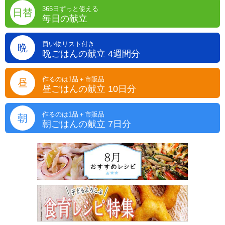
365日ずっと使える
日替
毎日の献立
買い物リスト付き
晩
晩ごはんの献立 4週間分
作るのは1品＋市販品
昼
昼ごはんの献立 10日分
作るのは1品＋市販品
朝
朝ごはんの献立 7日分