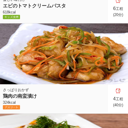
エビのトマトクリームパスタ
6
工程
618kcal
(20分)
さっぱりおかず
鶏肉の南蛮漬け
4
工程
324kcal
(40分)