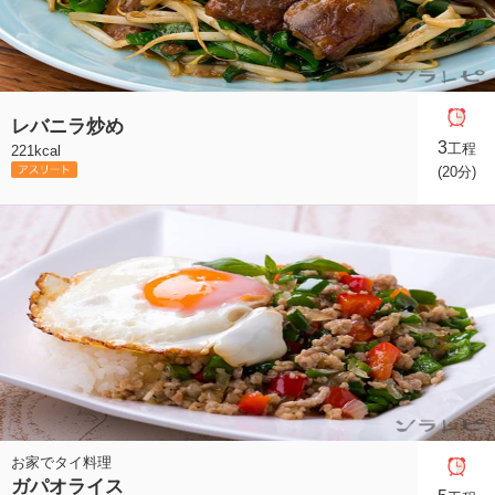
レバニラ炒め
3
工程
221kcal
(20分)
お家でタイ料理
ガパオライス