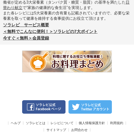
働省が定める3大栄養素（タンパク質・糖質・脂質）の基準を満たした
日
替わり献立
で“家族の健康的な食生活”を実現します。
また各レシピには5大栄養素の含有量も記載されていますので、必要な栄
養素を取って健康を維持する食事提供にお役立て頂けます。
ソラレピ サービス概要
＜無料でこんなに便利！＞ソラレピの7大ポイント
今すぐ＜無料＞会員登録
ヘルプ
ソラレピとは
レシピについて
個人情報保護方針
利用規約
サイトマップ
お問合わせ