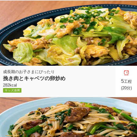
成長期のお子さまにぴったり
挽き肉とキャベツの卵炒め
5
工程
282kcal
(20分)