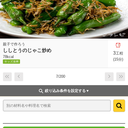
親子で作ろう
ししとうのじゃこ炒め
3
工程
78kcal
(15分)
7/200
絞り込み条件を設定する