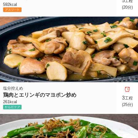
5
工程
592kcal
(20分)
塩分控えめ
鶏肉とエリンギのマヨポン炒め
3
工程
261kcal
(25分)