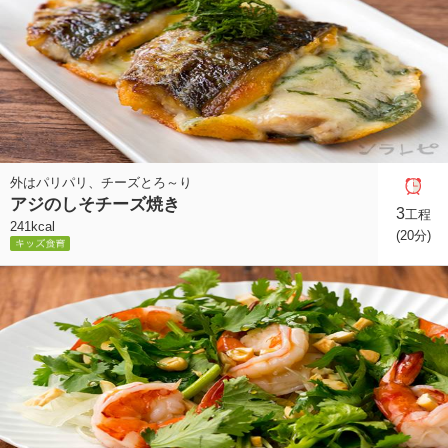
外はパリパリ、チーズとろ～り
アジのしそチーズ焼き
3
工程
241kcal
(20分)