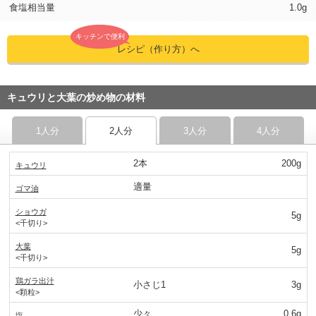
食塩相当量
1.0g
キッチンで便利
レシピ（作り方）へ
キュウリと大葉の炒め物の材料
1人分
2人分
3人分
4人分
2本
200g
キュウリ
適量
ゴマ油
ショウガ
5g
<千切り>
大葉
5g
<千切り>
鶏ガラ出汁
小さじ1
3g
<顆粒>
少々
0.6g
塩