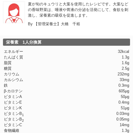
夏が旬のキュウリと大葉を使用したレシピです。大葉など
の香味野菜は、唾液や胃液の分泌を活発にして、食欲を刺
激し、栄養素の吸収を促進します。
By
【管理栄養士】大橋 千裕
栄養素 1人分換算
エネルギー
32kcal
たんぱく質
1.3g
脂質
1.6g
糖質
2.5g
カリウム
232mg
カルシウム
33mg
鉄
0.3mg
β-カロテン
605μg
ビタミンA
50μg
ビタミンE
0.4mg
ビタミンK
51μg
ビタミンB
0.03mg
1
ビタミンB
0.05mg
2
ビタミンC
14mg
食物繊維
1.3g