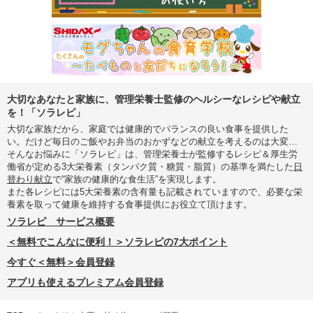
大切なあなたと家族に、管理栄養士監修のヘルシーなレシピや献立
を！「ソラレピ」
大切な家族だから、家庭では健康的でバランスの良い食事を提供した
い。だけど毎日のご飯やお弁当のおかずなどの献立を考えるのは大変…
そんなお悩みに「ソラレピ」は、管理栄養士が監修するレシピ＆厚生労
働省が定める3大栄養素（タンパク質・糖質・脂質）の基準を満たした
日
替わり献立
で“家族の健康的な食生活”を実現します。
また各レシピには5大栄養素の含有量も記載されていますので、必要な栄
養素を取って健康を維持する食事提供にお役立て頂けます。
ソラレピ サービス概要
＜無料でこんなに便利！＞ソラレピの7大ポイント
今すぐ＜無料＞会員登録
アプリも使えるプレミアム会員登録