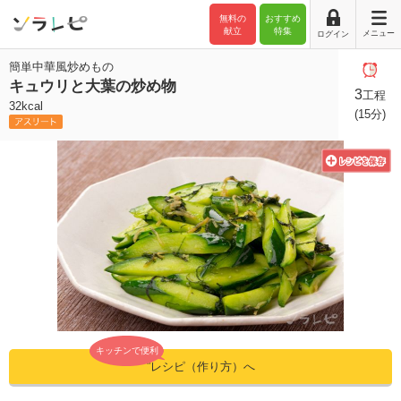
無料の
おすすめ
献立
特集
メニュー
ログイン
簡単中華風炒めもの
キュウリと大葉の炒め物
3
工程
32kcal
(15分)
キッチンで便利
”レシピ（作り方）へ