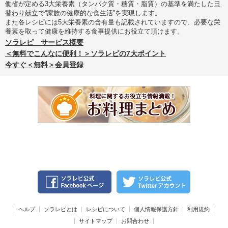
働省が定める3大栄養素（タンパク質・糖質・脂質）の基準を満たした
日
替わり献立
で“家族の健康的な食生活”を実現します。
また各レシピには5大栄養素の含有量も記載されていますので、必要な栄
養素を取って健康を維持する食事提供にお役立て頂けます。
ソラレピ サービス概要
＜無料でこんなに便利！＞ソラレピの7大ポイント
今すぐ＜無料＞会員登録
ヘルプ
ソラレピとは
レシピについて
個人情報保護方針
利用規約
サイトマップ
お問合わせ