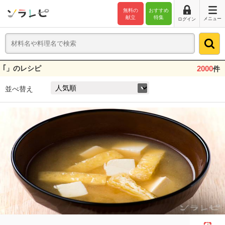
無料の
おすすめ
献立
特集
メニュー
ログイン
｢」のレシピ
2000
件
並べ替え