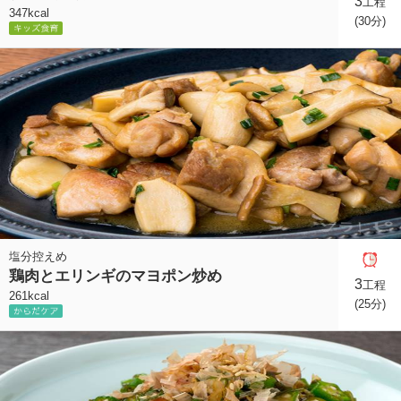
3
工程
347kcal
(30分)
塩分控えめ
鶏肉とエリンギのマヨポン炒め
3
工程
261kcal
(25分)