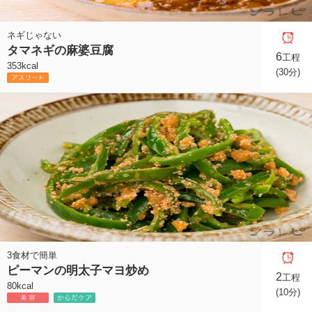
ネギじゃない
タマネギの麻婆豆腐
6
工程
353kcal
(30分)
3食材で簡単
ピーマンの明太子マヨ炒め
2
工程
80kcal
(10分)