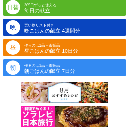
365日ずっと使える
日替
毎日の献立
買い物リスト付き
晩
晩ごはんの献立 4週間分
作るのは1品＋市販品
昼
昼ごはんの献立 10日分
作るのは1品＋市販品
朝
朝ごはんの献立 7日分