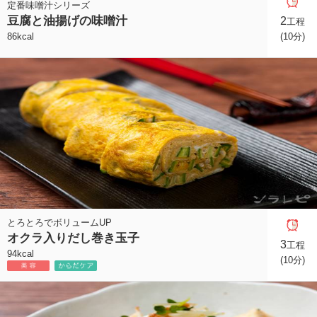
定番味噌汁シリーズ
豆腐と油揚げの味噌汁
2
工程
86kcal
(10分)
とろとろでボリュームUP
オクラ入りだし巻き玉子
3
工程
94kcal
(10分)