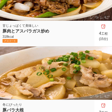
甘じょっぱくて美味しい
豚肉とアスパラガス炒め
4
工程
318kcal
(15分)
冬にぴったり
豚バラ大根