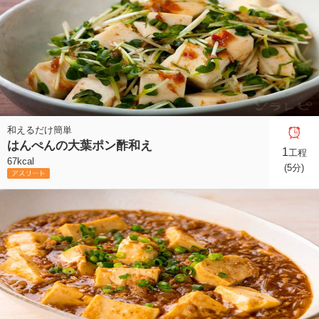
和えるだけ簡単
はんぺんの大葉ポン酢和え
1
工程
67kcal
(5分)