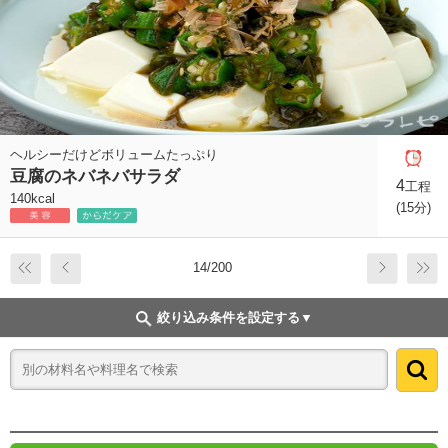
ヘルシーだけどボリュームたっぷり
豆腐のネバネバサラダ
4
工程
140kcal
(15分)
14/200
絞り込み条件を設定する