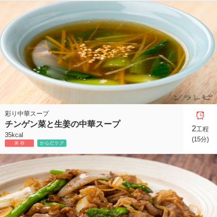
彩り中華スープ
チンゲン菜と生姜の中華スープ
2
工程
35kcal
(15分)