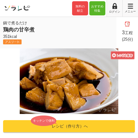
無料の
おすすめ
献立
特集
メニュー
ログイン
鍋で煮るだけ
鶏肉の甘辛煮
3
工程
351kcal
(25分)
キッチンで便利
”レシピ（作り方）へ