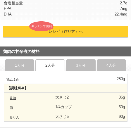
食塩相当量
2.7g
EPA
7mg
DHA
22.4mg
キッチンで便利
レシピ（作り方）へ
鶏肉の甘辛煮の材料
1人分
2人分
3人分
4人分
280g
鶏ムネ肉
【調味料A】
大さじ2
36g
醤油
1/4カップ
50g
酒
大さじ5
90g
みりん