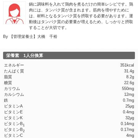
鍋に調味料を入れて鶏肉を煮るだけの簡単レシピです。鶏
肉には、タンパク質が含まれます。筋肉を増やすために
は、材料となるタンパク質を摂取する必要があります。運
動後はタンパク質の必要量が増えるため、しっかりと摂取
することが大切です。
By
【管理栄養士】大橋 千裕
栄養素 1人分換算
エネルギー
351kcal
たんぱく質
31.4g
脂質
8.2g
糖質
22.6g
カリウム
550mg
カルシウム
12mg
鉄
0.7mg
ビタミンA
25μg
ビタミンE
0.4mg
ビタミンK
32μg
ビタミンB
0.14mg
1
ビタミンB
0.17mg
2
ビタミンC
4mg