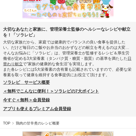
大切なあなたと家族に、管理栄養士監修のヘルシーなレシピや献立
を！「ソラレピ」
大切な家族だから、家庭では健康的でバランスの良い食事を提供した
い。だけど毎日のご飯やお弁当のおかずなどの献立を考えるのは大変…
そんなお悩みに「ソラレピ」は、管理栄養士が監修するレシピ＆厚生労
働省が定める3大栄養素（タンパク質・糖質・脂質）の基準を満たした
日
替わり献立
で“家族の健康的な食生活”を実現します。
また各レシピには5大栄養素の含有量も記載されていますので、必要な栄
養素を取って健康を維持する食事提供にお役立て頂けます。
ソラレピ サービス概要
＜無料でこんなに便利！＞ソラレピの7大ポイント
今すぐ＜無料＞会員登録
アプリも使えるプレミアム会員登録
TOP
鶏肉の甘辛煮のレシピ概要