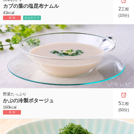
カブの葉の塩昆布ナムル
2
工程
41kcal
(10分)
野菜たっぷり
かぶの冷製ポタージュ
5
工程
160kcal
(50分)