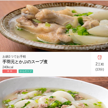
お鍋1つでお手軽
手羽元とかぶのスープ煮
2
工程
240kcal
(13分)