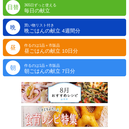
365日ずっと使える
日替
毎日の献立
買い物リスト付き
晩
晩ごはんの献立 4週間分
作るのは1品＋市販品
昼
昼ごはんの献立 10日分
作るのは1品＋市販品
朝
朝ごはんの献立 7日分