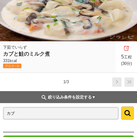
下茹でいらず
カブと鮭のミルク煮
5
工程
331kcal
(30分)
1/3
絞り込み条件を設定する