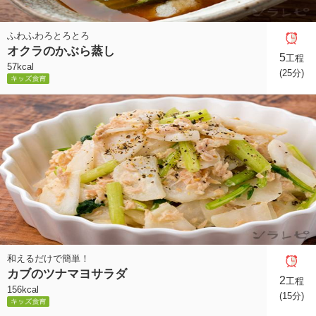
ふわふわろとろとろ
オクラのかぶら蒸し
5
工程
57kcal
(25分)
和えるだけで簡単！
カブのツナマヨサラダ
2
工程
156kcal
(15分)