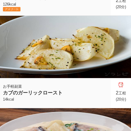
2
工程
126kcal
(20分)
お手軽副菜
カブのガーリックロースト
2
工程
14kcal
(20分)