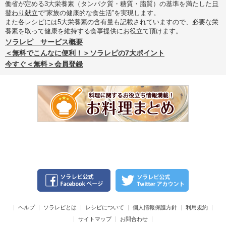
働省が定める3大栄養素（タンパク質・糖質・脂質）の基準を満たした
日
替わり献立
で“家族の健康的な食生活”を実現します。
また各レシピには5大栄養素の含有量も記載されていますので、必要な栄
養素を取って健康を維持する食事提供にお役立て頂けます。
ソラレピ サービス概要
＜無料でこんなに便利！＞ソラレピの7大ポイント
今すぐ＜無料＞会員登録
ヘルプ
ソラレピとは
レシピについて
個人情報保護方針
利用規約
サイトマップ
お問合わせ