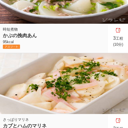
時短煮物
かぶの挽肉あん
3
工程
95kcal
(10分)
さっぱりマリネ
カブとハムのマリネ