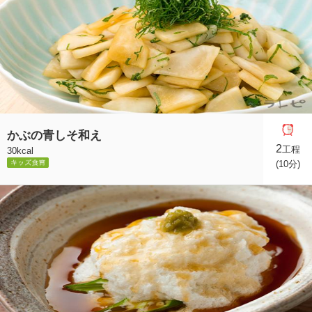
かぶの青しそ和え
2
工程
30kcal
(10分)