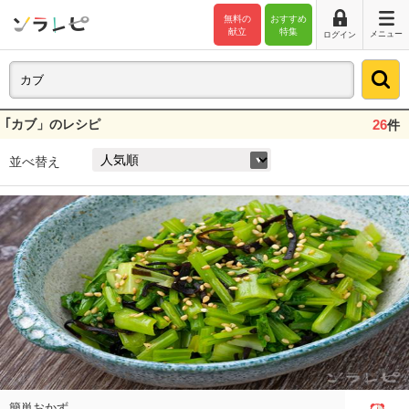
無料の
おすすめ
献立
特集
メニュー
ログイン
｢カブ」のレシピ
26
件
並べ替え
簡単おかず