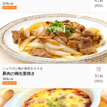
4
工程
324kcal
(25分)
ショウガと梅が食欲をそそる
豚肉の梅生姜焼き
3
工程
360kcal
(25分)