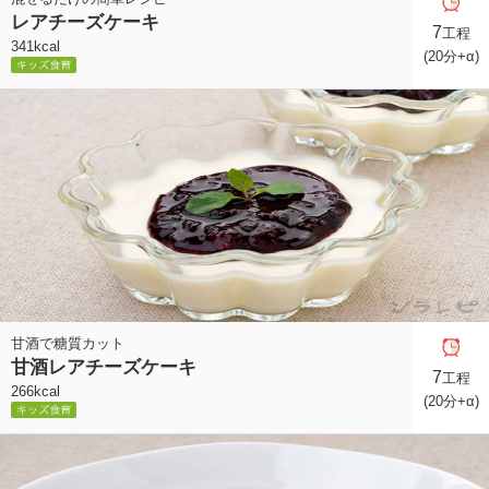
レアチーズケーキ
7
工程
341kcal
(20分+α)
甘酒で糖質カット
甘酒レアチーズケーキ
7
工程
266kcal
(20分+α)