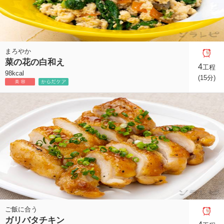
まろやか
菜の花の白和え
4
工程
98kcal
(15分)
ご飯に合う
ガリバタチキン