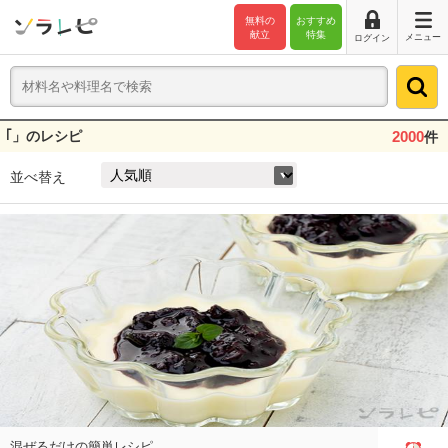
無料の
おすすめ
献立
特集
メニュー
ログイン
｢」のレシピ
2000
件
並べ替え
混ぜるだけの簡単レシピ