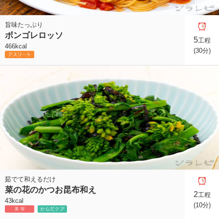
旨味たっぷり
ボンゴレロッソ
5
工程
466kcal
(30分)
茹でて和えるだけ
菜の花のかつお昆布和え
2
工程
43kcal
(10分)