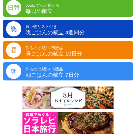
365日ずっと使える
日替
毎日の献立
買い物リスト付き
晩
晩ごはんの献立 4週間分
作るのは1品＋市販品
昼
昼ごはんの献立 10日分
作るのは1品＋市販品
朝
朝ごはんの献立 7日分