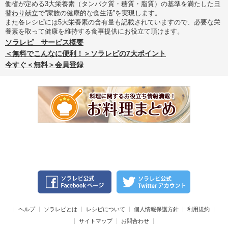
働省が定める3大栄養素（タンパク質・糖質・脂質）の基準を満たした
日
替わり献立
で“家族の健康的な食生活”を実現します。
また各レシピには5大栄養素の含有量も記載されていますので、必要な栄
養素を取って健康を維持する食事提供にお役立て頂けます。
ソラレピ サービス概要
＜無料でこんなに便利！＞ソラレピの7大ポイント
今すぐ＜無料＞会員登録
ヘルプ
ソラレピとは
レシピについて
個人情報保護方針
利用規約
サイトマップ
お問合わせ