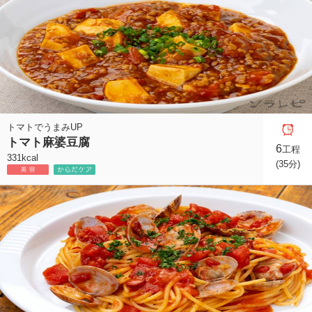
トマトでうまみUP
トマト麻婆豆腐
6
工程
331kcal
(35分)