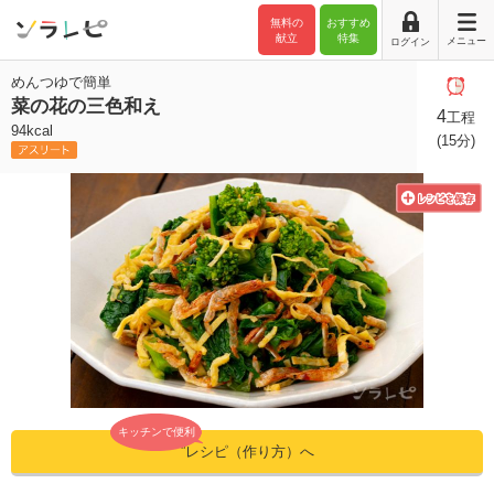
無料の
おすすめ
献立
特集
メニュー
ログイン
めんつゆで簡単
菜の花の三色和え
4
工程
94kcal
(15分)
キッチンで便利
”レシピ（作り方）へ