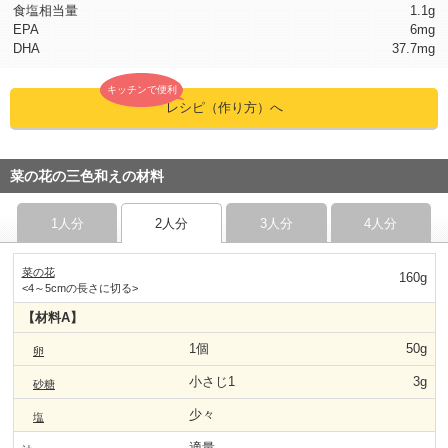
食塩相当量
1.1g
EPA
6mg
DHA
37.7mg
キッチンで便利
レシピ（作り方）へ
菜の花の三色和えの材料
1人分
2人分
3人分
4人分
菜の花
160g
<4～5cmの長さに切る>
【材料A】
1個
50g
卵
小さじ1
3g
砂糖
少々
塩
適量