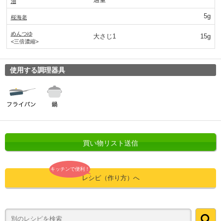
油
5g
桜海老
めんつゆ
大さじ1
15g
<三倍濃縮>
使用する調理器具
買い物リスト送信
キッチンで便利！
レシピ（作り方）へ