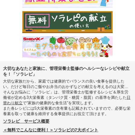
大切なあなたと家族に、管理栄養士監修のヘルシーなレシピや献立
を！「ソラレピ」
大切な家族だから、家庭では健康的でバランスの良い食事を提供した
い。だけど毎日のご飯やお弁当のおかずなどの献立を考えるのは大変…
そんなお悩みに「ソラレピ」は、管理栄養士が監修するレシピ＆厚生労
働省が定める3大栄養素（タンパク質・糖質・脂質）の基準を満たした
日
替わり献立
で“家族の健康的な食生活”を実現します。
また各レシピには5大栄養素の含有量も記載されていますので、必要な栄
養素を取って健康を維持する食事提供にお役立て頂けます。
ソラレピ サービス概要
＜無料でこんなに便利！＞ソラレピの7大ポイント