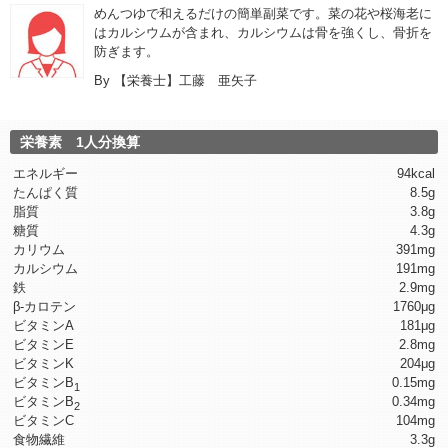
めんつゆで和えるだけの簡単副菜です。菜の花や桜海老に
はカルシウムが含まれ、カルシウムは骨を強くし、骨折を
防ぎます。
By
【栄養士】工藤 亜矢子
栄養素 1人分換算
エネルギー
94kcal
たんぱく質
8.5g
脂質
3.8g
糖質
4.3g
カリウム
391mg
カルシウム
191mg
鉄
2.9mg
β-カロテン
1760μg
ビタミンA
181μg
ビタミンE
2.8mg
ビタミンK
204μg
ビタミンB
0.15mg
1
ビタミンB
0.34mg
2
ビタミンC
104mg
食物繊維
3.3g