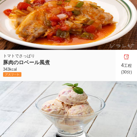
トマトでさっぱり
豚肉のロベール風煮
4
工程
343kcal
(30分)