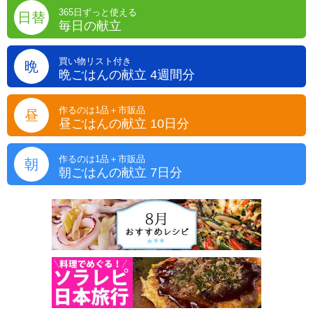
365日ずっと使える
日替
毎日の献立
買い物リスト付き
晩
晩ごはんの献立 4週間分
作るのは1品＋市販品
昼
昼ごはんの献立 10日分
作るのは1品＋市販品
朝
朝ごはんの献立 7日分