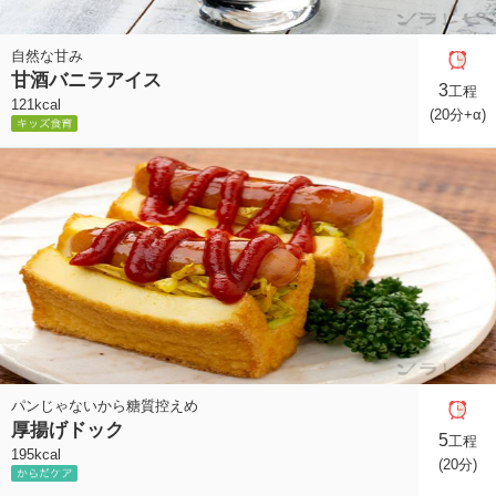
自然な甘み
甘酒バニラアイス
3
工程
121kcal
(20分+α)
パンじゃないから糖質控えめ
厚揚げドック
5
工程
195kcal
(20分)