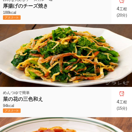
厚揚げのチーズ焼き
4
工程
188kcal
(20分)
めんつゆで簡単
菜の花の三色和え
4
工程
94kcal
(15分)