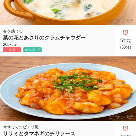
春を感じる
菜の花とあさりのクラムチャウダー
5
工程
265kcal
(30分)
ササミでエビチリ風
ササミとタマネギのチリソース