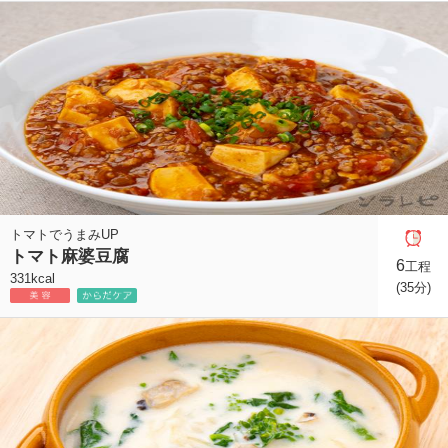
トマトでうまみUP
トマト麻婆豆腐
6
工程
331kcal
(35分)