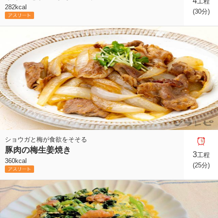
4
工程
282kcal
(30分)
ショウガと梅が食欲をそそる
豚肉の梅生姜焼き
3
工程
360kcal
(25分)