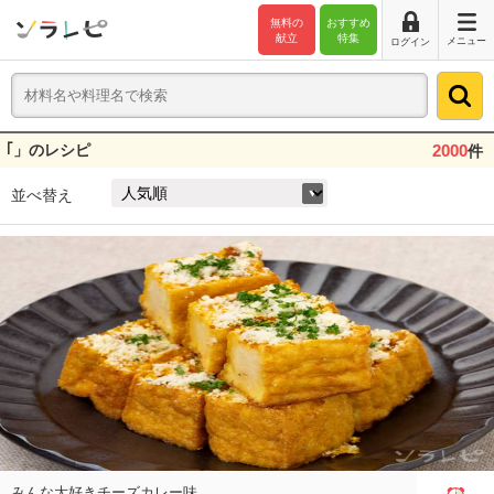
無料の
おすすめ
献立
特集
メニュー
ログイン
｢」のレシピ
2000
件
並べ替え
みんな大好きチーズカレー味