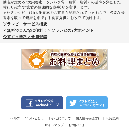
働省が定める3大栄養素（タンパク質・糖質・脂質）の基準を満たした
日
替わり献立
で“家族の健康的な食生活”を実現します。
また各レシピには5大栄養素の含有量も記載されていますので、必要な栄
養素を取って健康を維持する食事提供にお役立て頂けます。
ソラレピ サービス概要
＜無料でこんなに便利！＞ソラレピの7大ポイント
今すぐ＜無料＞会員登録
ヘルプ
ソラレピとは
レシピについて
個人情報保護方針
利用規約
サイトマップ
お問合わせ