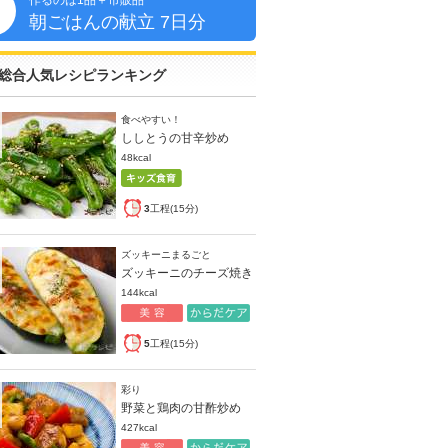
作るのは1品＋市販品
朝
朝ごはんの献立 7日分
総合人気レシピランキング
食べやすい！
ししとうの甘辛炒め
48kcal
3
工程(15分)
ズッキーニまるごと
ズッキーニのチーズ焼き
144kcal
5
工程(15分)
彩り
野菜と鶏肉の甘酢炒め
427kcal