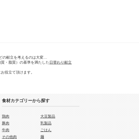
どの献立を考えるのは大変…
糖質・脂質）の基準を満たした
日替わり献立
にお役立て頂けます。
食材カテゴリーから探す
鶏肉
大豆製品
豚肉
乳製品
牛肉
ごはん
その他肉
麺