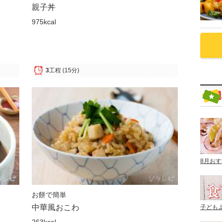
親子丼
975kcal
3
工程
(15分)
8月お
お餅で簡単
中華風おこわ
子ども
263kcal