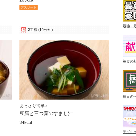
最強・
2
工程
(10分+α)
毎食の
毎日の
あっさり簡単♪
豆腐と三つ葉のすまし汁
34kcal
モグち