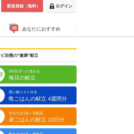
新規登録（無料）
ログイン
あなたにおすすめ
ピ自慢の"健康"献立
365日ずっと使える
替
毎日の献立
買い物リスト付き
晩
晩ごはんの献立 4週間分
作るのは1品＋市販品
昼
昼ごはんの献立 10日分