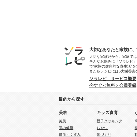
大切なあなたと家族に、
大切な家族だから、家庭では
そんなお悩みに「ソラレピ」
で“家族の健康的な食生活”
また各レシピには5大栄養素
ソラレピ サービス概要
今すぐ＜無料＞会員登録
目的から探す
美容
キッズ食育
美肌
親子クッキング
腸の健康
おやつ
貧血・くすみ
体づくり