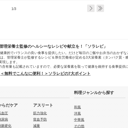
1/3
管理栄養士監修のヘルシーなレシピや献立を！「ソラレピ」
健康的でバランスの良い食事を提供したい。だけど毎日のご飯やお弁当のおかずな
は、管理栄養士が監修するレシピ＆厚生労働省が定める3大栄養素（タンパク質・
を実現します。
の含有量も記載されていますので、必要な栄養素を取って健康を維持する食事提供
＜無料でこんなに便利！＞ソラレピの7大ポイント
料理ジャンルから探す
からだケア
アスリート
和風
高血圧
筋力強化
洋風
糖尿病
貧血予防
中華風
動脈硬化
減量
その他