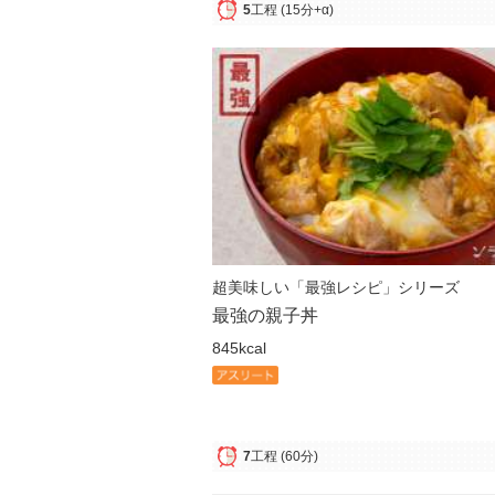
5
工程
(15分+α)
超美味しい「最強レシピ」シリーズ
最強の親子丼
845kcal
7
工程
(60分)