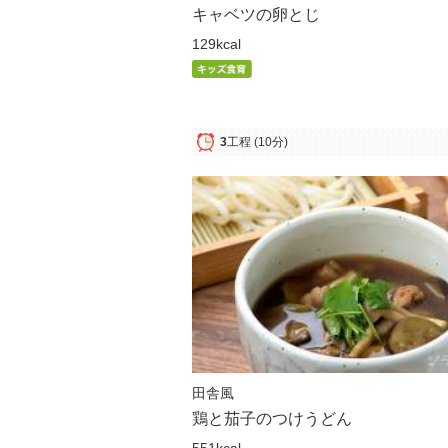
キャベツの卵とじ
129kcal
3
工程
(10分)
田舎風
鶏と茄子のつけうどん
551kcal