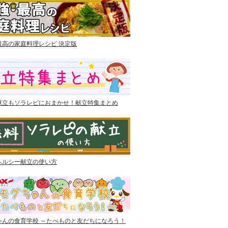
最高の家庭料理レシピ 決定版
献立もソラレピにおまかせ！献立特集まとめ
ヘルシー献立の使い方
ゃんの食育学校 ～たべものと友だちになろう！