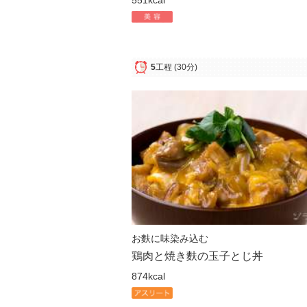
5
工程
(30分)
お麩に味染み込む
鶏肉と焼き麩の玉子とじ丼
874kcal