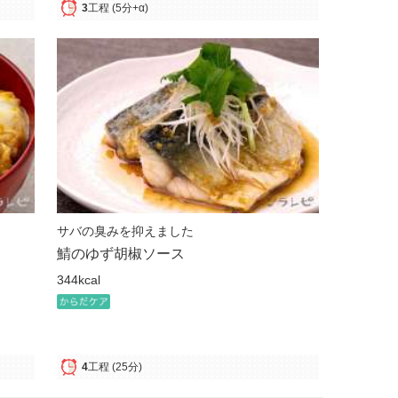
3
工程
(5分+α)
サバの臭みを抑えました
鯖のゆず胡椒ソース
344kcal
4
工程
(25分)