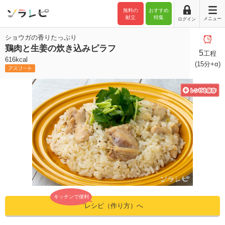
無料の
おすすめ
献立
特集
メニュー
ログイン
ショウガの香りたっぷり
鶏肉と生姜の炊き込みピラフ
5
工程
616kcal
(15分+α)
キッチンで便利
”レシピ（作り方）へ