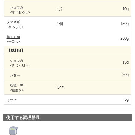
ショウガ
1片
10g
<すりおろし>
タマネギ
1個
150g
<粗みじん>
鶏モモ肉
250g
<一口大>
【材料B】
ショウガ
15g
<みじん切り>
20g
バター
胡椒（黒）
少々
<粗挽き>
5g
ミツバ
使用する調理器具