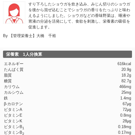
すり下ろしたショウガを炊き込み、みじん切りのショウガ
を後から混ぜ込むことでショウガの香りをたっぷりと味わ
えるようにしました。ショウガなどの香味野菜は、唾液や
胃液の分泌を活発にして、食欲を刺激し、栄養素の吸収を
促進します。
By
【管理栄養士】大橋 千裕
栄養素 1人分換算
エネルギー
616kcal
たんぱく質
20.9g
脂質
18.2g
糖質
82.7g
カリウム
466mg
カルシウム
25mg
鉄
1.4mg
β-カロテン
67μg
ビタミンA
72μg
ビタミンE
0.8mg
ビタミンK
28μg
ビタミンB
0.18mg
1
ビタミンB
0.17mg
2