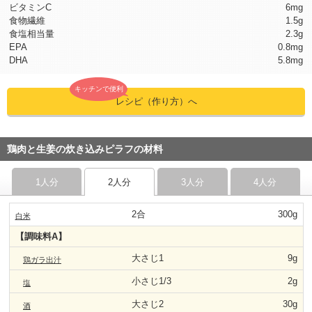
ビタミンC
6mg
食物繊維
1.5g
食塩相当量
2.3g
EPA
0.8mg
DHA
5.8mg
キッチンで便利
レシピ（作り方）へ
鶏肉と生姜の炊き込みピラフの材料
1人分
2人分
3人分
4人分
2合
300g
白米
【調味料A】
大さじ1
9g
鶏ガラ出汁
小さじ1/3
2g
塩
大さじ2
30g
酒