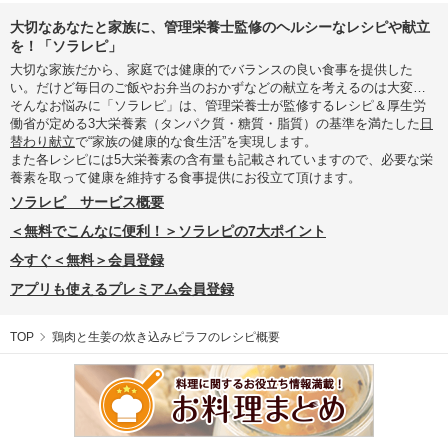
大切なあなたと家族に、管理栄養士監修のヘルシーなレシピや献立
を！「ソラレピ」
大切な家族だから、家庭では健康的でバランスの良い食事を提供した
い。だけど毎日のご飯やお弁当のおかずなどの献立を考えるのは大変…
そんなお悩みに「ソラレピ」は、管理栄養士が監修するレシピ＆厚生労
働省が定める3大栄養素（タンパク質・糖質・脂質）の基準を満たした
日
替わり献立
で“家族の健康的な食生活”を実現します。
また各レシピには5大栄養素の含有量も記載されていますので、必要な栄
養素を取って健康を維持する食事提供にお役立て頂けます。
ソラレピ サービス概要
＜無料でこんなに便利！＞ソラレピの7大ポイント
今すぐ＜無料＞会員登録
アプリも使えるプレミアム会員登録
TOP
鶏肉と生姜の炊き込みピラフのレシピ概要