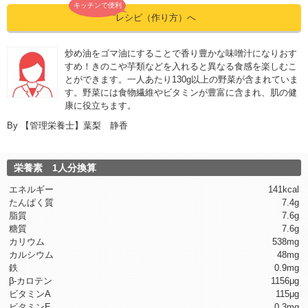
キッチンで便利
”レシピ（作り方）へ
炒め油をゴマ油にすることで香り豊かな味噌汁になりおす
すめ！きのこや芋類などを入れると異なる食感を楽しむこ
とができます。一人あたり130g以上の野菜が含まれていま
す。野菜には食物繊維やビタミンが豊富に含まれ、肌の健
康に役立ちます。
By
【管理栄養士】葉梨 静香
栄養素 1人分換算
エネルギー
141kcal
たんぱく質
7.4g
脂質
7.6g
糖質
7.6g
カリウム
538mg
カルシウム
48mg
鉄
0.9mg
β-カロテン
1156μg
ビタミンA
115μg
ビタミンE
0.3mg