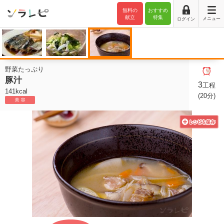
無料の
おすすめ
献立
特集
メニュー
ログイン
野菜たっぷり
豚汁
3
工程
141kcal
(20分)