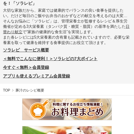
を！「ソラレピ」
大切な家族だから、家庭では健康的でバランスの良い食事を提供した
い。だけど毎日のご飯やお弁当のおかずなどの献立を考えるのは大変…
そんなお悩みに「ソラレピ」は、管理栄養士が監修するレシピ＆厚生労
働省が定める3大栄養素（タンパク質・糖質・脂質）の基準を満たした
日
替わり献立
で“家族の健康的な食生活”を実現します。
また各レシピには5大栄養素の含有量も記載されていますので、必要な栄
養素を取って健康を維持する食事提供にお役立て頂けます。
ソラレピ サービス概要
＜無料でこんなに便利！＞ソラレピの7大ポイント
今すぐ＜無料＞会員登録
アプリも使えるプレミアム会員登録
TOP
豚汁のレシピ概要