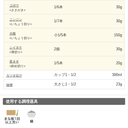
ゴボウ
1/6本
30g
<ささがき>
ニンジン
1/7本
30g
<いちょう切り>
大根
小1/5本
150g
<いちょう切り>
シイタケ
2個
30g
<薄切り>
長ネギ
1/5本
20g
<斜め切り>
カップ1・1/2
300ml
カツオ出汁
大さじ1・1/2
23g
味噌
使用する調理器具