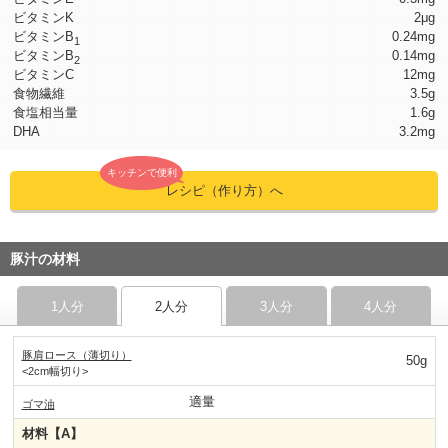
ビタミンK
2μg
ビタミンB
0.24mg
1
ビタミンB
0.14mg
2
ビタミンC
12mg
食物繊維
3.5g
食塩相当量
1.6g
DHA
3.2mg
キッチンで便利
レシピ（作り方）へ
豚汁の材料
1人分
2人分
3人分
4人分
豚肩ロース（薄切り）
50g
<2cm幅切り>
適量
ゴマ油
材料【A】