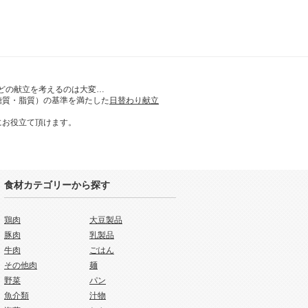
どの献立を考えるのは大変…
糖質・脂質）の基準を満たした
日替わり献立
にお役立て頂けます。
食材カテゴリーから探す
鶏肉
大豆製品
豚肉
乳製品
牛肉
ごはん
その他肉
麺
野菜
パン
魚介類
汁物