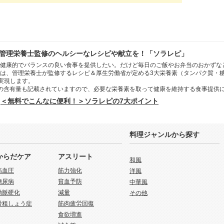
管理栄養士監修のヘルシーなレシピや献立を！「ソラレピ」
健康的でバランスの良い食事を提供したい。だけど毎日のご飯やお弁当のおかずな
は、管理栄養士が監修するレシピ＆厚生労働省が定める3大栄養素（タンパク質・
を実現します。
の含有量も記載されていますので、必要な栄養素を取って健康を維持する食事提供
＜無料でこんなに便利！＞ソラレピの7大ポイント
料理ジャンルから探す
からだケア
アスリート
和風
高血圧
筋力強化
洋風
糖尿病
貧血予防
中華風
動脈硬化
減量
その他
骨粗しょう症
筋肉疲労回復
食欲増進