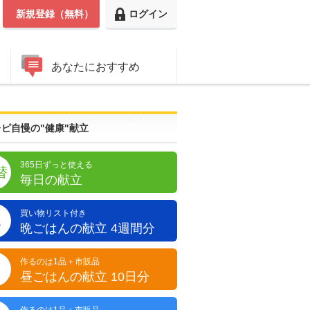
新規登録（無料）
ログイン
あなたにおすすめ
ピ自慢の"健康"献立
365日ずっと使える
替
毎日の献立
買い物リスト付き
晩
晩ごはんの献立 4週間分
作るのは1品＋市販品
昼
昼ごはんの献立 10日分