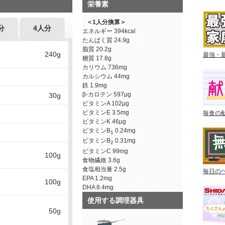
栄養素
＜1人分換算＞
分
4人分
エネルギー
394kcal
たんぱく質
24.9g
脂質
20.2g
240g
最強・
糖質
17.8g
カリウム
736mg
カルシウム
44mg
鉄
1.9mg
β-カロテン
597μg
30g
ビタミンA
102μg
ビタミンE
3.5mg
毎食の
ビタミンK
46μg
ビタミンB
0.24mg
1
ビタミンB
0.31mg
2
ビタミンC
99mg
100g
食物繊維
3.6g
食塩相当量
2.5g
毎日の
EPA
1.2mg
100g
DHA
8.4mg
使用する調理器具
50g