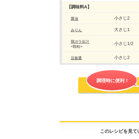
【調味料A】
小さじ2
醤油
大さじ1
みりん
鶏ガラ出汁
小さじ1/2
<顆粒>
小さじ2
豆板醤
調理時に便利！
このレシピを見て