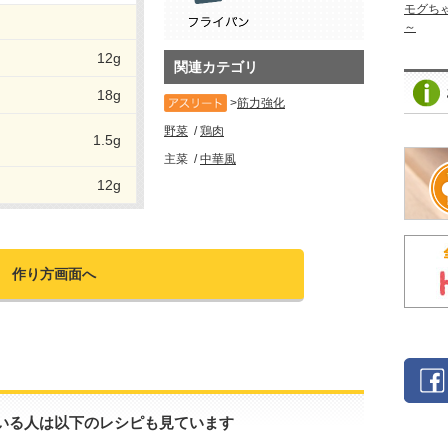
モグち
～
12g
関連カテゴリ
18g
筋力強化
野菜
鶏肉
1.5g
主菜
中華風
12g
作り方画面へ
いる人は以下のレシピも見ています