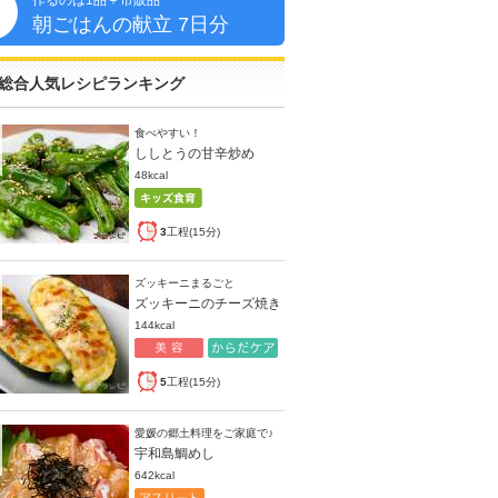
作るのは1品＋市販品
朝
朝ごはんの献立 7日分
総合人気レシピランキング
食べやすい！
ししとうの甘辛炒め
48kcal
3
工程(15分)
ズッキーニまるごと
ズッキーニのチーズ焼き
144kcal
5
工程(15分)
愛媛の郷土料理をご家庭で♪
宇和島鯛めし
642kcal