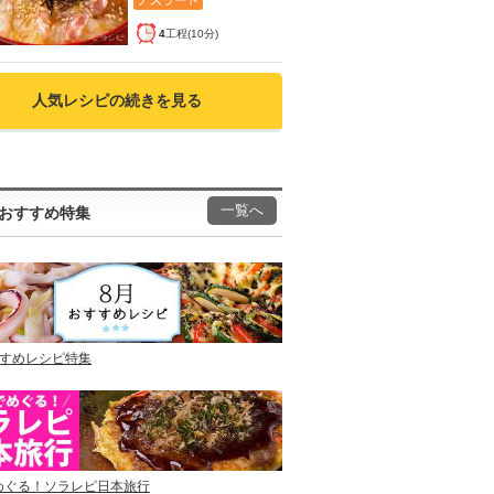
4
工程(10分)
人気レシピの続きを見る
一覧へ
おすすめ特集
すすめレシピ特集
めぐる！ソラレピ日本旅行