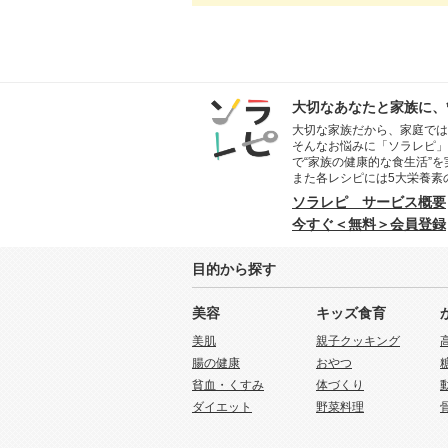
大切なあなたと家族に、
大切な家族だから、家庭では
そんなお悩みに「ソラレピ」
で“家族の健康的な食生活”
また各レシピには5大栄養素
ソラレピ サービス概要
今すぐ＜無料＞会員登録
目的から探す
美容
キッズ食育
美肌
親子クッキング
腸の健康
おやつ
貧血・くすみ
体づくり
ダイエット
野菜料理