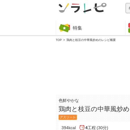
特集
TOP
鶏肉と枝豆の中華風炒めのレシピ概要
色鮮やかな
鶏肉と枝豆の中華風炒め
394kcal
4
工程
(30分)