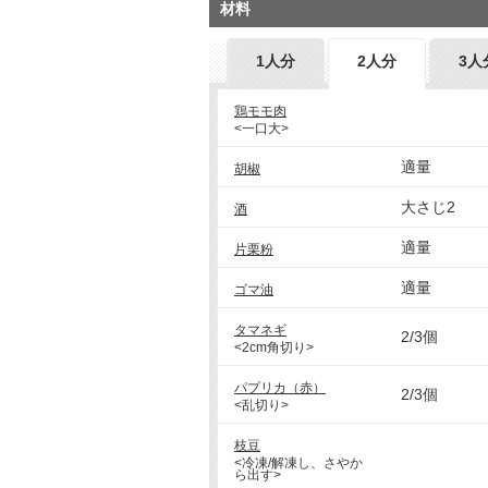
材料
1人分
2人分
3人
鶏モモ肉
<一口大>
適量
胡椒
大さじ2
酒
適量
片栗粉
適量
ゴマ油
タマネギ
2/3個
<2cm角切り>
パプリカ（赤）
2/3個
<乱切り>
枝豆
<冷凍/解凍し、さやか
ら出す>