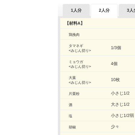
1人分
2人分
3人
【材料A】
鶏挽肉
タマネギ
1/3個
<みじん切り>
ミョウガ
4個
<みじん切り>
大葉
10枚
<みじん切り>
小さじ1/2
片栗粉
大さじ1/2
酒
小さじ1/2弱
塩
少々
胡椒