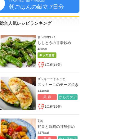
作るのは1品＋市販品
朝
朝ごはんの献立 7日分
総合人気レシピランキング
食べやすい！
ししとうの甘辛炒め
48kcal
3
工程(15分)
ズッキーニまるごと
ズッキーニのチーズ焼き
144kcal
5
工程(15分)
彩り
野菜と鶏肉の甘酢炒め
427kcal