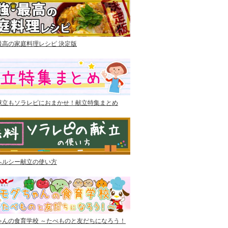
最高の家庭料理レシピ 決定版
献立もソラレピにおまかせ！献立特集まとめ
ヘルシー献立の使い方
ゃんの食育学校 ～たべものと友だちになろう！