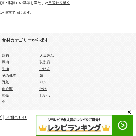
糖質・脂質）の基準を満たした
日替わり献立
にお役立て頂けます。
食材カテゴリーから探す
鶏肉
大豆製品
豚肉
乳製品
牛肉
ごはん
その他肉
麺
野菜
パン
魚介類
汁物
海藻
おやつ
卵
プ
お問合わせ