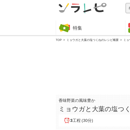
特集
TOP
ミョウガと大葉の塩つくねのレシピ概要
ミョ
香味野菜の風味豊か
ミョウガと大葉の塩つ
3
工程
(30分)