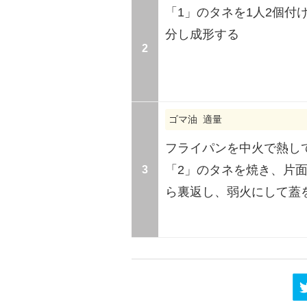
「1」のタネを1人2個付
分し成形する
2
ゴマ油 適量
フライパンを中火で熱し
3
「2」のタネを焼き、片
ら裏返し、弱火にして蓋