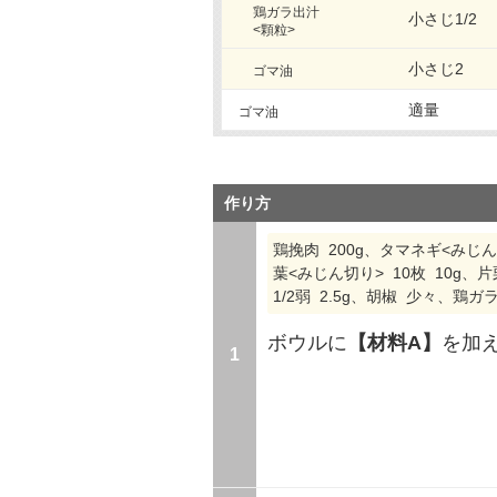
鶏ガラ出汁
小さじ1/2
<顆粒>
小さじ2
ゴマ油
適量
ゴマ油
作り方
鶏挽肉 200g、タマネギ<みじん切
葉<みじん切り> 10枚 10g、片栗
1/2弱 2.5g、胡椒 少々、鶏ガラ
ボウルに
【材料A】
を加
1