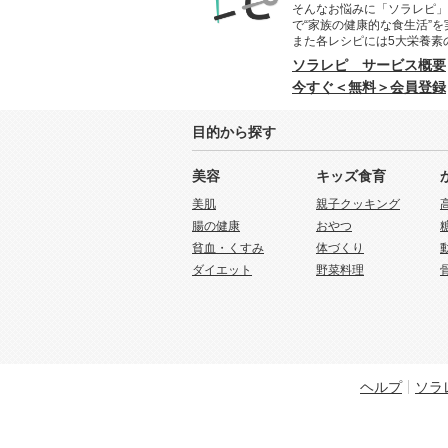
そんなお悩みに「ソラレピ」
で“家族の健康的な食生活”
また各レシピには5大栄養素
ソラレピ サービス概要
今すぐ＜無料＞会員登録
目的から探す
美容
キッズ食育
美肌
親子クッキング
腸の健康
おやつ
貧血・くすみ
体づくり
ダイエット
野菜料理
ヘルプ
ソラ