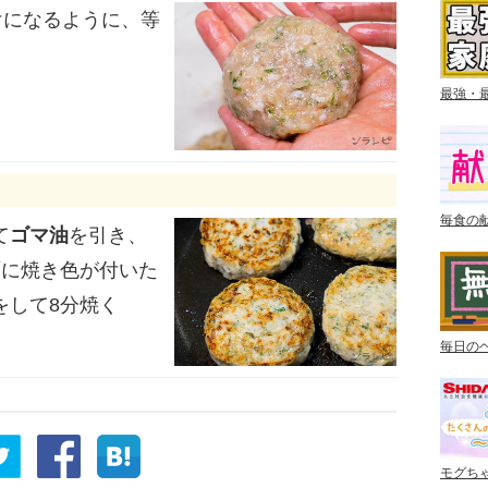
けになるように、等
最強・
毎食の
て
ゴマ油
を引き、
面に焼き色が付いた
をして8分焼く
毎日の
モグち