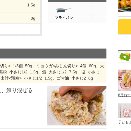
1.5g
8g
り> 1/3個 50g、ミョウガ<みじん切り> 4個 60g、大
粉 小さじ1/2 1.5g、酒 大さじ1/2 7.5g、塩 小さじ
出汁<顆粒> 小さじ1/2 1.5g、ゴマ油 小さじ2 8g
え、練り混ぜる
8月お
子ども