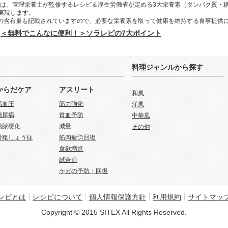
は、管理栄養士が監修するレシピ＆厚生労働省が定める3大栄養素（タンパク質・
を実現します。
の含有量も記載されていますので、必要な栄養素を取って健康を維持する食事提供
＜無料でこんなに便利！＞ソラレピの7大ポイント
料理ジャンルから探す
からだケア
アスリート
和風
高血圧
筋力強化
洋風
糖尿病
貧血予防
中華風
動脈硬化
減量
その他
骨粗しょう症
筋肉疲労回復
食欲増進
試合前
ケガの予防・回復
レピとは
レシピについて
個人情報保護方針
利用規約
サイトマッ
Copyright © 2015 SITEX All Rights Reserved.