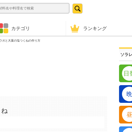
ランキング
カテゴリ
ウガと大葉の塩つくねの作り方
ソラレ
日
くね