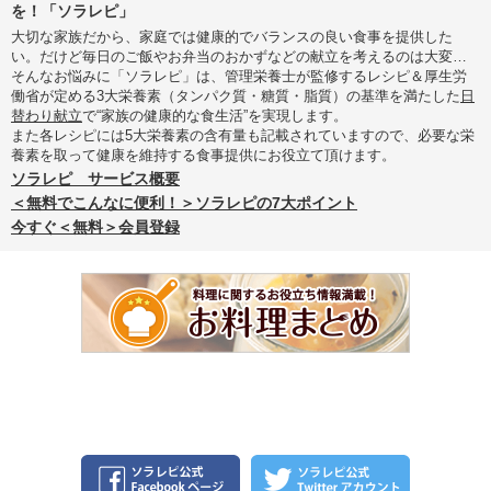
を！「ソラレピ」
大切な家族だから、家庭では健康的でバランスの良い食事を提供した
い。だけど毎日のご飯やお弁当のおかずなどの献立を考えるのは大変…
そんなお悩みに「ソラレピ」は、管理栄養士が監修するレシピ＆厚生労
働省が定める3大栄養素（タンパク質・糖質・脂質）の基準を満たした
日
替わり献立
で“家族の健康的な食生活”を実現します。
また各レシピには5大栄養素の含有量も記載されていますので、必要な栄
養素を取って健康を維持する食事提供にお役立て頂けます。
ソラレピ サービス概要
＜無料でこんなに便利！＞ソラレピの7大ポイント
今すぐ＜無料＞会員登録