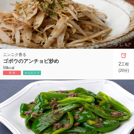
ニンニク香る
ゴボウのアンチョビ炒め
2
工程
59kcal
(20分)