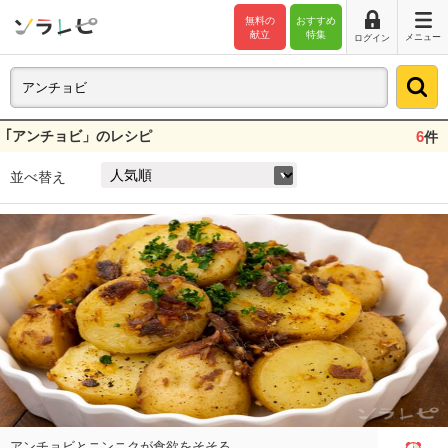
無料の
おすすめ
献立
特集
メニュー
ログイン
｢アンチョビ」のレシピ
6
件
並べ替え
アンチョビとニンニクが食欲をそそる