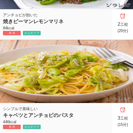
アンチョビが効いた
焼きピーマンレモンマリネ
2
工程
84kcal
(20分)
シンプルで美味しい
キャベツとアンチョビのパスタ
3
工程
446kcal
(15分)