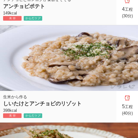
アンチョビポテト
4
工程
149kcal
(30分)
生米から作る
しいたけとアンチョビのリゾット
5
工程
398kcal
(40分)