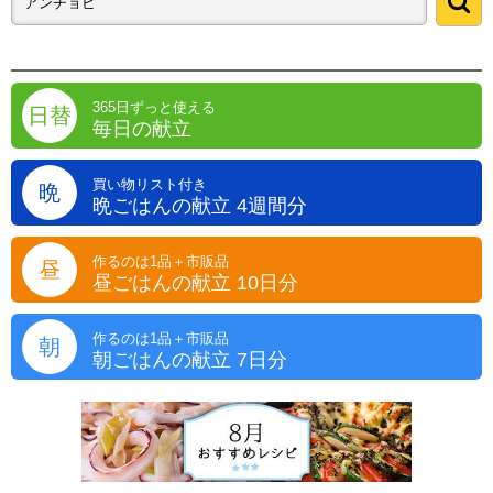
365日ずっと使える
日替
毎日の献立
買い物リスト付き
晩
晩ごはんの献立 4週間分
作るのは1品＋市販品
昼
昼ごはんの献立 10日分
作るのは1品＋市販品
朝
朝ごはんの献立 7日分