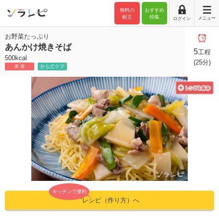
無料の
おすすめ
献立
特集
メニュー
ログイン
お野菜たっぷり
あんかけ焼きそば
5
工程
500kcal
(25分)
キッチンで便利
”レシピ（作り方）へ