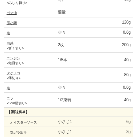
<みじん切り>
適量
ゴマ油
120g
豚小間
少々
0.8g
塩
白菜
2枚
200g
<ざく切り>
ニンジン
1/5本
40g
<短冊切り>
タケノコ
80g
<薄切り>
少々
0.8g
塩
ニラ
1/2束弱
40g
<3cm幅切り>
【調味料A】
小さじ1
6g
オイスターソース
小さじ1
3g
鶏ガラ出汁