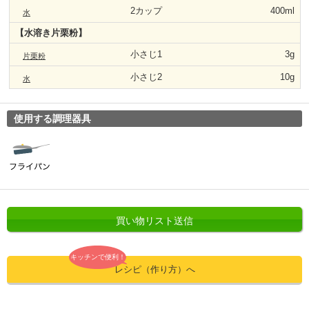
2カップ
400ml
水
【水溶き片栗粉】
小さじ1
3g
片栗粉
小さじ2
10g
水
使用する調理器具
買い物リスト送信
キッチンで便利！
レシピ（作り方）へ