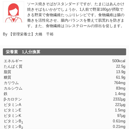
ソース焼きそばがスタンダードですが、たまにはあんかけ
焼きそばもいかがでしょうか。1人前で野菜180gが摂取で
きる野菜で食物繊維たっぷりレシピです。食物繊維は腸の
働きを活性化させ、腸内バランスを整えて肌荒れを防ぎま
す。また、食物繊維はコレステロールの排出を促します。
By
【管理栄養士】大橋 千裕
栄養素 1人分換算
エネルギー
500kcal
たんぱく質
22.5g
脂質
13.9g
糖質
61.9g
カリウム
764mg
カルシウム
83mg
鉄
1.4mg
β-カロテン
2332μg
ビタミンA
221μg
ビタミンE
1.5mg
ビタミンK
97μg
ビタミンB
0.61mg
1
ビタミンB
0.21mg
2