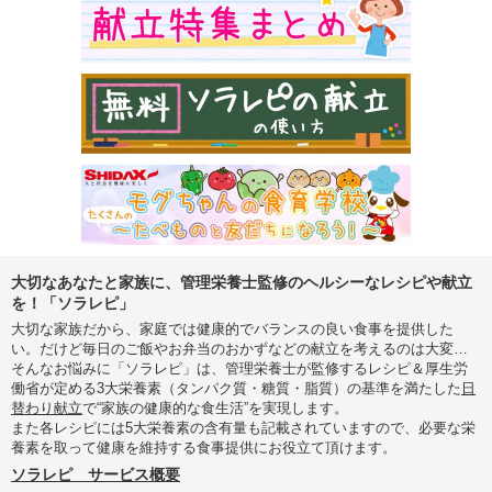
大切なあなたと家族に、管理栄養士監修のヘルシーなレシピや献立
を！「ソラレピ」
大切な家族だから、家庭では健康的でバランスの良い食事を提供した
い。だけど毎日のご飯やお弁当のおかずなどの献立を考えるのは大変…
そんなお悩みに「ソラレピ」は、管理栄養士が監修するレシピ＆厚生労
働省が定める3大栄養素（タンパク質・糖質・脂質）の基準を満たした
日
替わり献立
で“家族の健康的な食生活”を実現します。
また各レシピには5大栄養素の含有量も記載されていますので、必要な栄
養素を取って健康を維持する食事提供にお役立て頂けます。
ソラレピ サービス概要