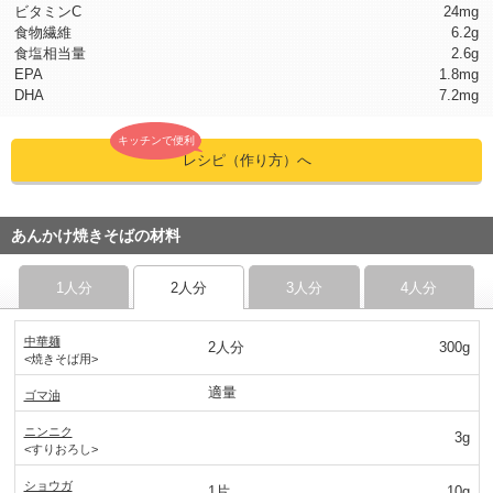
ビタミンC
24mg
食物繊維
6.2g
食塩相当量
2.6g
EPA
1.8mg
DHA
7.2mg
キッチンで便利
レシピ（作り方）へ
あんかけ焼きそばの材料
1人分
2人分
3人分
4人分
中華麺
2人分
300g
<焼きそば用>
適量
ゴマ油
ニンニク
3g
<すりおろし>
ショウガ
1片
10g