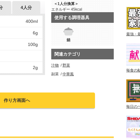
＜1人分換算＞
分
4人分
エネルギー
45kcal
使用する調理器具
400ml
6g
最強・
100g
関連カテゴリ
汁物
野菜
2g
毎食の
副菜
中華風
作り方画面へ
毎日の