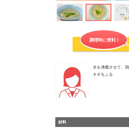
調理時に便利！
水を沸騰させて、鶏
ネギをふる
材料