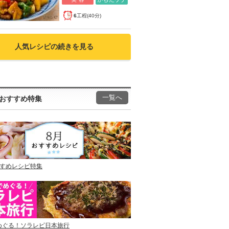
6
工程(40分)
人気レシピの続きを見る
一覧へ
おすすめ特集
すすめレシピ特集
めぐる！ソラレピ日本旅行