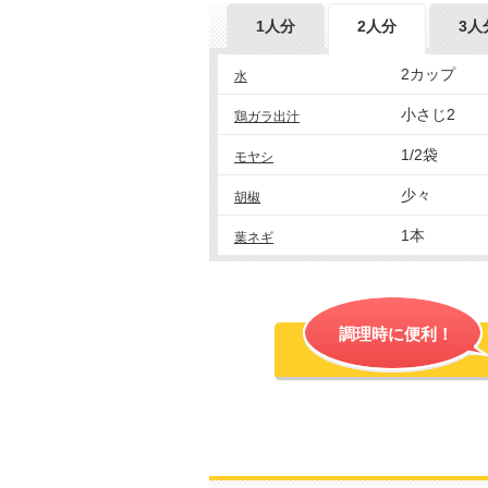
1人分
2人分
3人
2カップ
水
小さじ2
鶏ガラ出汁
1/2袋
モヤシ
少々
胡椒
1本
葉ネギ
調理時に便利！