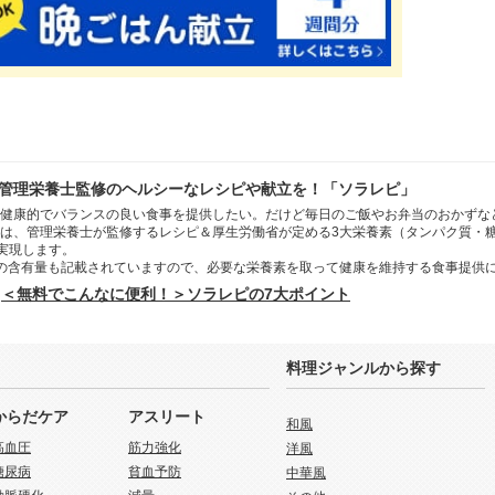
管理栄養士監修のヘルシーなレシピや献立を！「ソラレピ」
健康的でバランスの良い食事を提供したい。だけど毎日のご飯やお弁当のおかずな
は、管理栄養士が監修するレシピ＆厚生労働省が定める3大栄養素（タンパク質・
を実現します。
の含有量も記載されていますので、必要な栄養素を取って健康を維持する食事提供
＜無料でこんなに便利！＞ソラレピの7大ポイント
料理ジャンルから探す
からだケア
アスリート
和風
高血圧
筋力強化
洋風
糖尿病
貧血予防
中華風