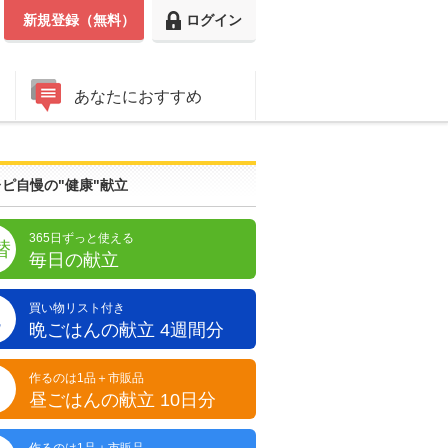
新規登録（無料）
ログイン
あなたにおすすめ
ピ自慢の"健康"献立
365日ずっと使える
替
毎日の献立
買い物リスト付き
晩
晩ごはんの献立 4週間分
作るのは1品＋市販品
昼
昼ごはんの献立 10日分