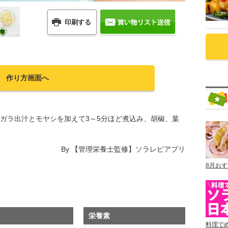
印刷する
作り方画面へ
ガラ出汁とモヤシを加えて3～5分ほど煮込み、胡椒、葉
By
【管理栄養士監修】ソラレピアプリ
8月お
栄養素
料理で