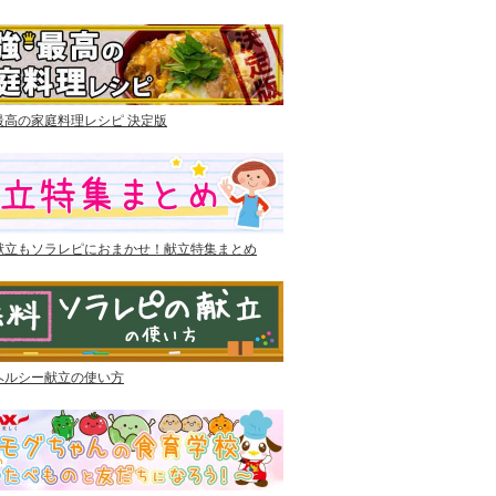
最高の家庭料理レシピ 決定版
献立もソラレピにおまかせ！献立特集まとめ
ヘルシー献立の使い方