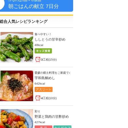
作るのは1品＋市販品
朝
朝ごはんの献立 7日分
総合人気レシピランキング
食べやすい！
ししとうの甘辛炒め
48kcal
3
工程(15分)
愛媛の郷土料理をご家庭で♪
宇和島鯛めし
642kcal
4
工程(10分)
彩り
野菜と鶏肉の甘酢炒め
427kcal