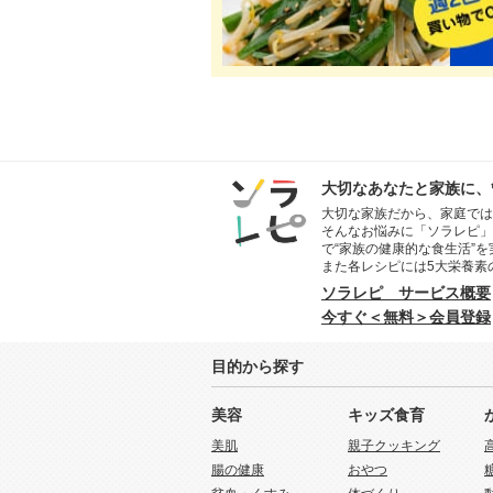
大切なあなたと家族に、
大切な家族だから、家庭では
そんなお悩みに「ソラレピ」
で“家族の健康的な食生活”
また各レシピには5大栄養素
ソラレピ サービス概要
今すぐ＜無料＞会員登録
目的から探す
美容
キッズ食育
美肌
親子クッキング
腸の健康
おやつ