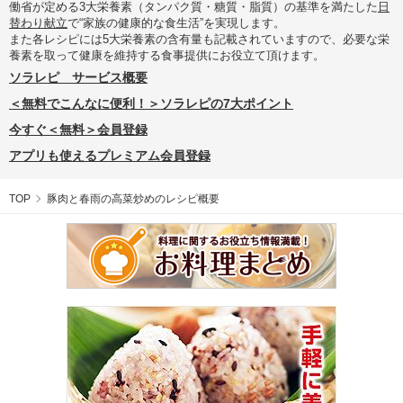
働省が定める3大栄養素（タンパク質・糖質・脂質）の基準を満たした
日
替わり献立
で“家族の健康的な食生活”を実現します。
また各レシピには5大栄養素の含有量も記載されていますので、必要な栄
養素を取って健康を維持する食事提供にお役立て頂けます。
ソラレピ サービス概要
＜無料でこんなに便利！＞ソラレピの7大ポイント
今すぐ＜無料＞会員登録
アプリも使えるプレミアム会員登録
TOP
豚肉と春雨の高菜炒めのレシピ概要