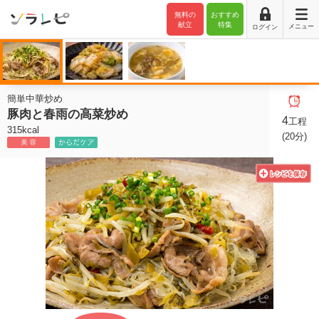
無料の
おすすめ
献立
特集
メニュー
ログイン
簡単中華炒め
豚肉と春雨の高菜炒め
4
工程
315kcal
(20分)