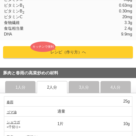
ビタミンB
0.63mg
1
ビタミンB
0.30mg
2
ビタミンC
20mg
食物繊維
3.3g
食塩相当量
2.4g
DHA
9.9mg
キッチンで便利
レシピ（作り方）へ
豚肉と春雨の高菜炒めの材料
1人分
2人分
3人分
4人分
25g
春雨
適量
ゴマ油
ショウガ
1片
10g
<千切り>