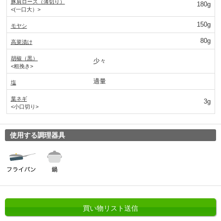
豚肩ロース（薄切り）
180g
<(一口大）>
150g
モヤシ
80g
高菜漬け
胡椒（黒）
少々
<粗挽き>
適量
塩
葉ネギ
3g
<小口切り>
使用する調理器具
買い物リスト送信