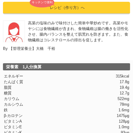
キッチンで便利
”レシピ（作り方）へ
高菜の塩味のみで味付けした簡単中華炒めです。高菜やモ
ヤシには食物繊維が含まれ、食物繊維は腸の働きを活性化
させ、腸内バランスを整えて肌荒れを防ぎます。また、食
物繊維はコレステロールの排出を促します。
By
【管理栄養士】大橋 千裕
栄養素 1人分換算
エネルギー
315kcal
たんぱく質
17.8g
脂質
19.4g
糖質
12.7g
カリウム
522mg
カルシウム
78mg
鉄
1.6mg
β-カロテン
1475μg
ビタミンA
128μg
ビタミンE
1.0mg
ビタミンK
93μg