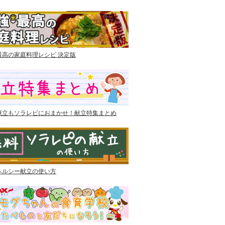
最高の家庭料理レシピ 決定版
献立もソラレピにおまかせ！献立特集まとめ
ヘルシー献立の使い方