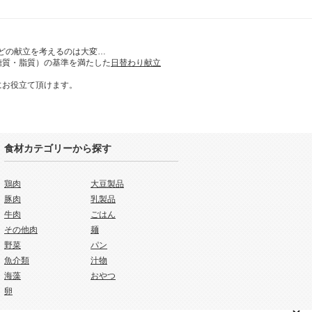
どの献立を考えるのは大変…
糖質・脂質）の基準を満たした
日替わり献立
にお役立て頂けます。
食材カテゴリーから探す
鶏肉
大豆製品
豚肉
乳製品
牛肉
ごはん
その他肉
麺
野菜
パン
魚介類
汁物
海藻
おやつ
卵