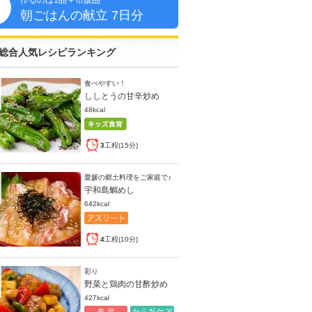
作るのは1品＋市販品
朝
朝ごはんの献立 7日分
総合人気レシピランキング
食べやすい！
ししとうの甘辛炒め
48kcal
3
工程(15分)
愛媛の郷土料理をご家庭で♪
宇和島鯛めし
642kcal
4
工程(10分)
彩り
野菜と鶏肉の甘酢炒め
427kcal