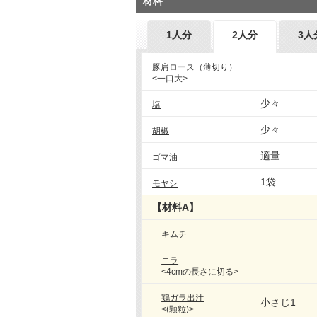
材料
1人分
2人分
3人
豚肩ロース（薄切り）
<一口大>
少々
塩
少々
胡椒
適量
ゴマ油
1袋
モヤシ
【材料A】
キムチ
ニラ
<4cmの長さに切る>
鶏ガラ出汁
小さじ1
<(顆粒)>