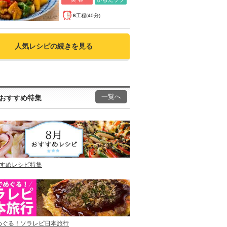
6
工程(40分)
人気レシピの続きを見る
一覧へ
おすすめ特集
すすめレシピ特集
めぐる！ソラレピ日本旅行