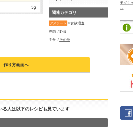
モグち
3g
～
関連カテゴリ
食欲増進
豚肉
野菜
主食
その他
作り方画面へ
いる人は以下のレシピも見ています