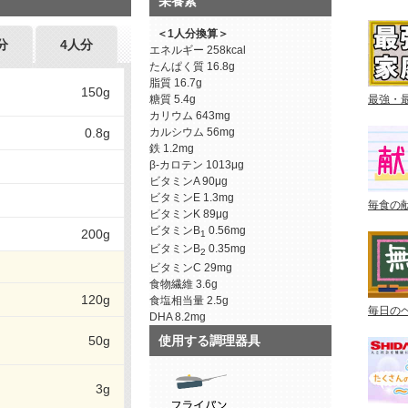
栄養素
＜1人分換算＞
分
4人分
エネルギー
258kcal
たんぱく質
16.8g
脂質
16.7g
150g
糖質
5.4g
最強・
カリウム
643mg
0.8g
カルシウム
56mg
鉄
1.2mg
β-カロテン
1013μg
ビタミンA
90μg
ビタミンE
1.3mg
毎食の
ビタミンK
89μg
ビタミンB
0.56mg
200g
1
ビタミンB
0.35mg
2
ビタミンC
29mg
食物繊維
3.6g
120g
食塩相当量
2.5g
毎日の
DHA
8.2mg
使用する調理器具
50g
3g