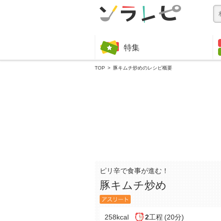
特集
TOP
豚キムチ炒めのレシピ概要
ピリ辛で食事が進む！
豚キムチ炒め
258kcal
2
工程
(20分)