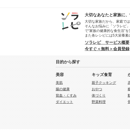
大切なあなたと家族に、
大切な家族だから、家庭では
そんなお悩みに「ソラレピ」
で“家族の健康的な食生活”
また各レシピには5大栄養素
ソラレピ サービス概要
今すぐ＜無料＞会員登録
目的から探す
美容
キッズ食育
美肌
親子クッキング
腸の健康
おやつ
貧血・くすみ
体づくり
ダイエット
野菜料理