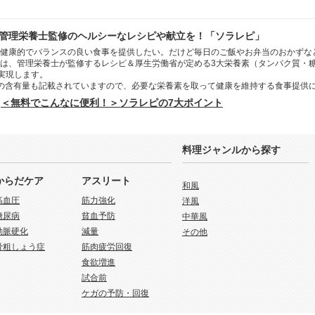
管理栄養士監修のヘルシーなレシピや献立を！「ソラレピ」
健康的でバランスの良い食事を提供したい。だけど毎日のご飯やお弁当のおかずな
は、管理栄養士が監修するレシピ＆厚生労働省が定める3大栄養素（タンパク質・
を実現します。
の含有量も記載されていますので、必要な栄養素を取って健康を維持する食事提供
＜無料でこんなに便利！＞ソラレピの7大ポイント
料理ジャンルから探す
からだケア
アスリート
和風
高血圧
筋力強化
洋風
糖尿病
貧血予防
中華風
動脈硬化
減量
その他
骨粗しょう症
筋肉疲労回復
食欲増進
試合前
ケガの予防・回復