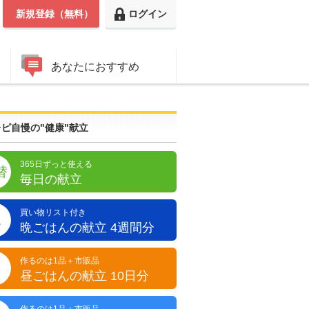
新規登録（無料）
ログイン
あなたにおすすめ
ピ自慢の"健康"献立
365日ずっと使える
替
毎日の献立
買い物リスト付き
晩
晩ごはんの献立 4週間分
作るのは1品＋市販品
昼
昼ごはんの献立 10日分