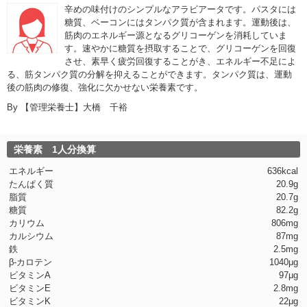
辛めの味付けのシンプルなアラビアータです。パスタには
糖質、ベーコンにはタンパク質が含まれます。運動後は、
筋肉のエネルギー源となるグリコーゲンを消耗していま
す。速やかに糖質を摂取することで、グリコーゲンを回復
させ、素早く疲労回復することがき、エネルギー不足によ
る、筋タンパク質の分解を抑えることができます。タンパク質は、運動
後の筋肉の修復、強化に欠かせない栄養素です。
By
【管理栄養士】大橋 千裕
栄養素 1人分換算
エネルギー
636kcal
たんぱく質
20.9g
脂質
20.7g
糖質
82.2g
カリウム
806mg
カルシウム
87mg
鉄
2.5mg
β-カロテン
1040μg
ビタミンA
97μg
ビタミンE
2.8mg
ビタミンK
22μg