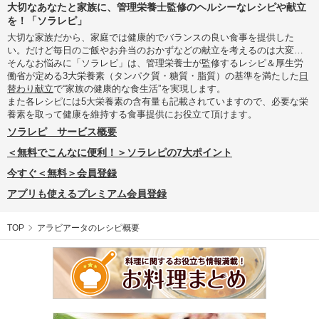
大切なあなたと家族に、管理栄養士監修のヘルシーなレシピや献立
を！「ソラレピ」
大切な家族だから、家庭では健康的でバランスの良い食事を提供した
い。だけど毎日のご飯やお弁当のおかずなどの献立を考えるのは大変…
そんなお悩みに「ソラレピ」は、管理栄養士が監修するレシピ＆厚生労
働省が定める3大栄養素（タンパク質・糖質・脂質）の基準を満たした
日
替わり献立
で“家族の健康的な食生活”を実現します。
また各レシピには5大栄養素の含有量も記載されていますので、必要な栄
養素を取って健康を維持する食事提供にお役立て頂けます。
ソラレピ サービス概要
＜無料でこんなに便利！＞ソラレピの7大ポイント
今すぐ＜無料＞会員登録
アプリも使えるプレミアム会員登録
TOP
アラビアータのレシピ概要