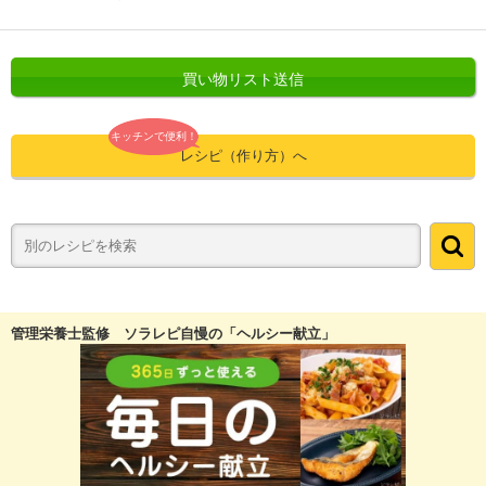
買い物リスト送信
キッチンで便利！
レシピ（作り方）へ
管理栄養士監修 ソラレピ自慢の「ヘルシー献立」