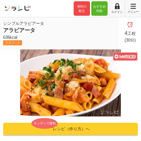
無料の
おすすめ
献立
特集
メニュー
ログイン
シンプルアラビアータ
アラビアータ
4
工程
636kcal
(30分)
キッチンで便利
”レシピ（作り方）へ