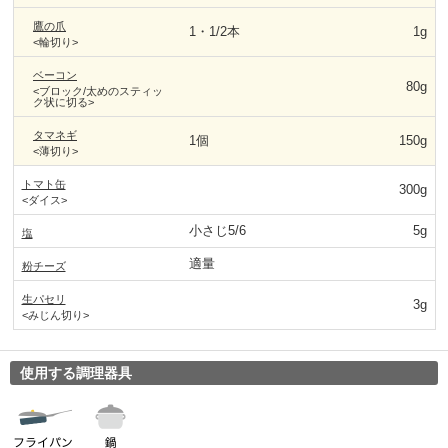
鷹の爪
1・1/2本
1g
<輪切り>
ベーコン
80g
<ブロック/太めのスティッ
ク状に切る>
タマネギ
1個
150g
<薄切り>
トマト缶
300g
<ダイス>
小さじ5/6
5g
塩
適量
粉チーズ
生パセリ
3g
<みじん切り>
使用する調理器具