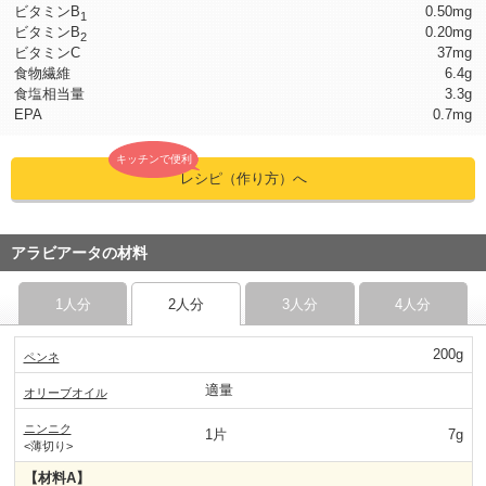
ビタミンB
0.50mg
1
ビタミンB
0.20mg
2
ビタミンC
37mg
食物繊維
6.4g
食塩相当量
3.3g
EPA
0.7mg
キッチンで便利
レシピ（作り方）へ
アラビアータの材料
1人分
2人分
3人分
4人分
200g
ペンネ
適量
オリーブオイル
ニンニク
1片
7g
<薄切り>
【材料A】